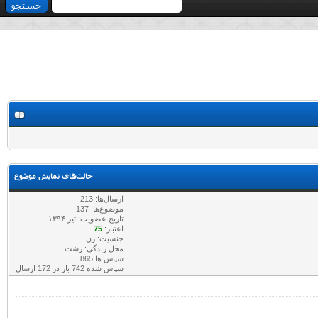
حالت‌های نمایش موضوع
ارسال‌ها: 213
موضوع‌ها: 137
تاریخ عضویت: تير ۱۳۹۴
اعتبار:
75
جنسیت: زن
محل زندگی: رشت
سپاس ها 865
سپاس شده 742 بار در 172 ارسال