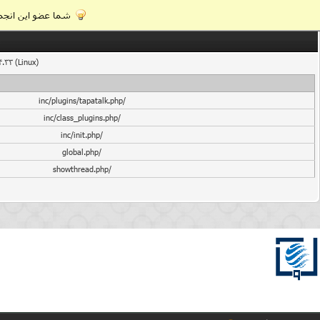
شما عضو این انجمن
4.33 (Linux)
/inc/plugins/tapatalk.php
/inc/class_plugins.php
/inc/init.php
/global.php
/showthread.php