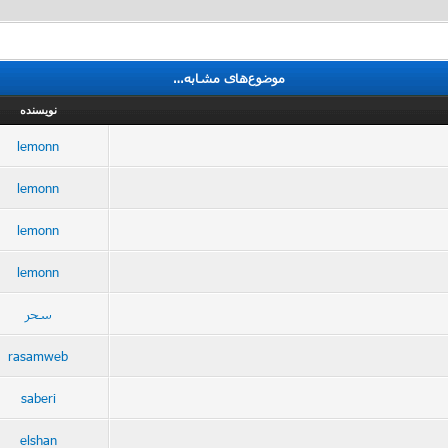
موضوع‌های مشابه…
نویسنده
lemonn
lemonn
lemonn
lemonn
سحر
rasamweb
saberi
elshan