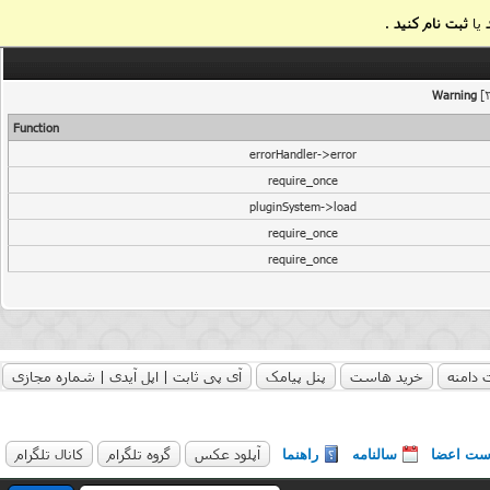
یا
ثبت نام کنید
.
Warning
[2
Function
errorHandler->error
require_once
pluginSystem->load
require_once
require_once
 دامنه
خرید هاست
پنل پیامک
آی پی ثابت | اپل آیدی | شماره مجازی
آپلود عکس
گروه تلگرام
کانال تلگرام
ست اعضا
سالنامه
راهنما