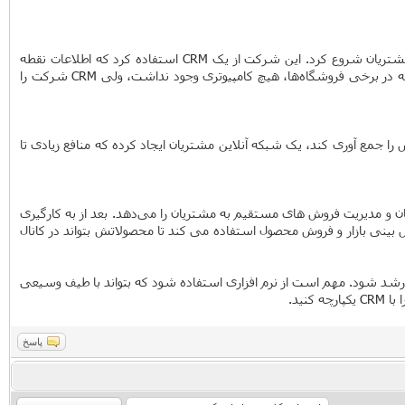
شرکت لندمارک گروپ (LandMark Group)، که یک خرده فروشی چند ملیتی است و در هند واقع شده است، یک پروژه بزرگ را در زمینه برنامه وفاداری مشتریان شروع کرد. این شرکت از یک CRM استفاده کرد که اطلاعات نقطه
فروش (POS) را از تمام نقاط جمع کند و سپس با ترکیب این اطلاعات برنامه جدید وفاداری مشتری خود را عملیاتی کند. بزرگ ترین چالش شرکت این بود که در برخی فروشگاه‌ها، هیچ کامپیوتری وجود نداشت، ولی CRM شرکت را
اعات تماس را جمع آوری کند. ولی شرکت Best Buy، به جای اینکه فقط اطلاعات تماس را جمع آوری کند، یک شبکه آنلاین مشتریان ایجاد کرده که منافع زیادی تا
املات با فروشندگان و مدیریت فروش های مستقیم به مشتریان را می‌دهد. بعد از به کارگیری
 دورقمی را در افزایش درآمد تجربه کرد که تا به حال نیز ادامه دارد. علاوه بر اطلاعات مشتریان، سمسونایت از CRM برای پیش بینی بازار و فروش محصول استفاده می کند تا محصولاتش بتواند در کانال
م افزار مدیریت مشتریان، می‌تواند باعث رشد شود. مهم است از نرم افزاری استفاده شود که بتواند با طیف وسیعی
نید.
پاسخ