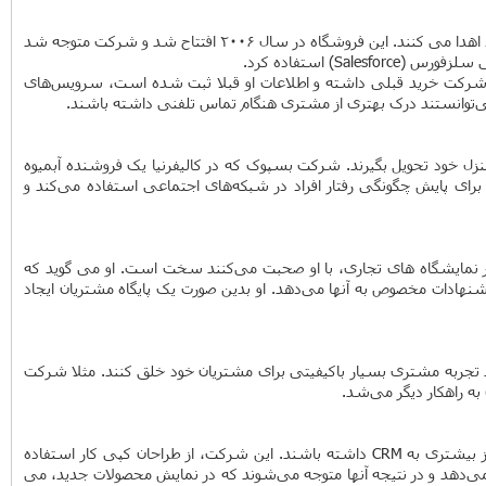
فروشگاه آنلاین کفش TOMS مدل خوبی برای فروش کفش دارد. آنها برای هر جفت کفش که مشتری می‌خرد، یک جفت کفش به کسی که به آن احتیاج دارد اهدا می کنند. این فروشگاه در سال ۲۰۰۶ افتتاح شد و شرکت متوجه شد
) استفاده کرد.
مشتری که از شرکت خرید قبلی داشته و اطلاعات او قبلا ثبت شده است، سرویس‌های
می‌توانستند درک بهتری از مشتری هنگام تماس تلفنی داشته باشند.
زل خود تحویل بگیرند. شرکت بسپوک که در کالیفرنیا یک فروشنده آبمیوه
از ابزارهایی برای پایش چگونگی رفتار افراد در شبکه‌های اجتماعی استفاده می‌کند و
در نمایشگاه های تجاری، با او صحبت می‌کنند سخت است. او می گوید که
 پیشنهادات مخصوص به آنها می‌دهد. او بدین صورت یک پایگاه مشتریان ایجاد
یی ساخت که در شبکه های اجتماعی به سرعت پخش شد و باعث شناختن برند این باشگاه شد. آنها با استفاده از CRM توانستند تجربه مشتری بسیار باکیفیتی برای مشتریان خود خلق کنند. مثلا شرکت
کمپانی لباس زارا برخلاف سایر خرده فروشان، از تبلیغات کمی استفاده می‌کند. این استراتژی برای آنها موفقیت آمیز بوده است و البته باعث شده که نیاز بیشتری به CRM داشته باشند. این شرکت، از طراحان کپی کار استفاده
ا باید بدانند که کدام محصولات دارای مشتری بیشتری هستند. استفاده از CRM اطلاعات کلیدی به زارا می‌دهد و در نتیجه آنها متوجه می‌شوند که در نمایش محصولات جدید، می