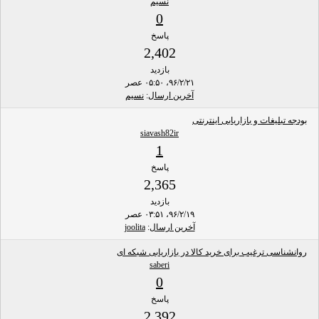
نسیم
0
پاسخ
2,402
بازدید
۹۶/۲/۲۱، ۰۵:۵۰ عصر
آخرین ارسال
:
نسیم
بودجه تبلیغات و بازاریابی اینترنتی
siavash82ir
1
پاسخ
2,365
بازدید
۹۶/۲/۱۹، ۰۳:۵۱ عصر
آخرین ارسال
:
joolita
روانشناسی ترغیب برای خرید کالا در بازاریابی شبکه ای
saberi
0
پاسخ
2,392