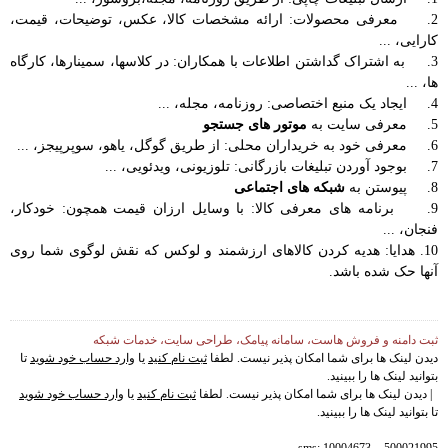
2. معرفی محصولات: ارائه مشخصات کالا، عکس، توضیحات، قیمت،
کارایی، ...
3. به اشتراک گداشتن اطلاعات با همکاران: در کلاسها، سمینارها، کارگاه
ها، ...
4. ایجاد یک منبع اختصاصی: روزنامه، مجله، ...
5. معرفی سایت به
موتور های جستجو
6. معرفی خود به خریداران محلی: از طریق گوگل، یاهو، سوپرپیجز، ...
7. بوجود آوردن تبلیغات بازرگانی: تلوزیونی، ویدئویی، ...
8. پیوستن به
شبکه های اجتماعی
9. برنامه های معرفی کالا: با وسایل ارزان قیمت همچون: خودکار،
فنجان، ...
10. هدایا: هدیه کردن کالاهای ارزشمند و لوکس که نقش لوگوی شما روی
آنها حک شده باشد.
ثبت دامنه و فروش هاست، سامانه پیامک، طراحی سایت، خدمات شبکه
دیدن لینک ها برای شما امکان پذیر نیست. لطفا
ثبت نام کنید
یا
وارد حساب خود شوید
تا
بتوانید لینک ها را ببینید.
| دیدن لینک ها برای شما امکان پذیر نیست. لطفا
ثبت نام کنید
یا
وارد حساب خود شوید
تا بتوانید لینک ها را ببینید.