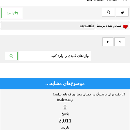
sms: 10004673 - 500021995
پاسخ
saye.tanha
سپاس شده توسط
موضوع‌های مشابه…
33 نکته برای برندینگ در فضای مجازی که باید بدانید!
totaleternity
0
پاسخ
2,011
بازدید