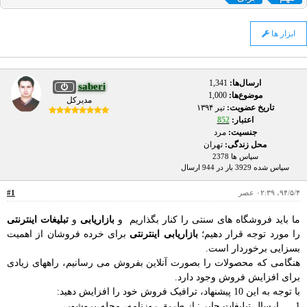
ابزار ها
ارسال‌ها:
1,341
saberi
موضوع‌ها:
1,000
مدیرکل
تاریخ عضویت:
تير ۱۳۹۴
اعتبار:
852
جنسیت:
مرد
محل زندگی:
تهران
سپاس ها 2378
سپاس شده 3929 بار در 944 ارسال
۹۴/۵/۴، ۰۲:۳۹ عصر
#1
ما باید فروشگاه های سنتی را کنار بگذاریم و
بازاریابی
و
تبلیغات اینترنتی
را مورد توجه قرار دهیم؛
بازاریابی اینترنتی
برای خرده فروشان از اهمیت
بسزایی برخوردار است.
هنگامی که محصولات را بصورت آنلاین بفروش می رسانیم، راههای زیادی
برای افزایش فروش وجود دارد.
با توجه به این 10 پیشنهاد، ترافیک فروش خود را افزایش دهید:
1. ارسال تبلیغات چاپی: از طریق روزنامه، مجله،بروشور، ...