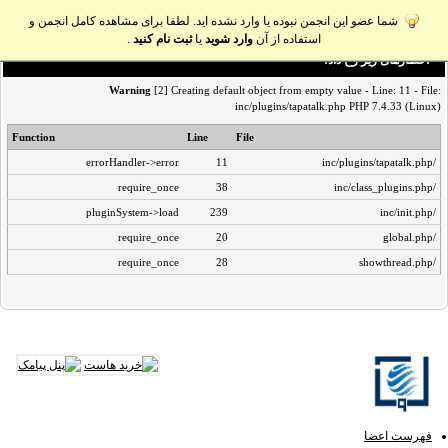
شما عضو این انجمن نبوده یا وارد نشده اید. لطفا برای مشاهده کامل انجمن و
استفاده از آن
وارد شوید
یا
ثبت نام کنید
.
اخطار‌های زیر رخ داد:
Warning
[2] Creating default object from empty value - Line: 11 - File:
inc/plugins/tapatalk.php PHP 7.4.33 (Linux)
Function
Line
File
errorHandler->error
11
/inc/plugins/tapatalk.php
require_once
38
/inc/class_plugins.php
pluginSystem->load
239
/inc/init.php
require_once
20
/global.php
require_once
28
/showthread.php
فهرست اعضا