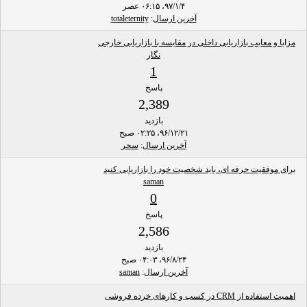
۹۷/۱/۴، ۰۶:۱۵ عصر
آخرین ارسال
:
totaleternity
مزایا و معایب بازاریابی داخلی در مقایسه با بازاریابی خارجی
نگار
1
پاسخ
2,389
بازدید
۹۶/۱۲/۲۱، ۰۲:۲۵ صبح
آخرین ارسال
:
سحر
برای موفقیت حرفه ای، باید شخصیت خود را بازاریابی کنید
saman
0
پاسخ
2,586
بازدید
۹۶/۸/۲۴، ۰۴:۰۳ صبح
آخرین ارسال
:
saman
اهمیت استفاده از CRM در کسب و کارهای خرده فروشی