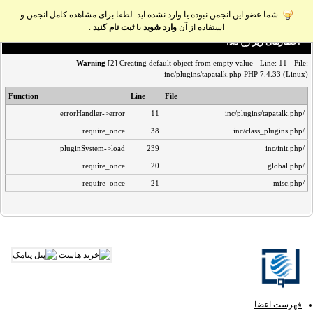
شما عضو این انجمن نبوده یا وارد نشده اید. لطفا برای مشاهده کامل انجمن و
استفاده از آن
وارد شوید
یا
ثبت نام کنید
.
اخطار‌های زیر رخ داد:
Warning
[2] Creating default object from empty value - Line: 11 - File:
inc/plugins/tapatalk.php PHP 7.4.33 (Linux)
Function
Line
File
errorHandler->error
11
/inc/plugins/tapatalk.php
require_once
38
/inc/class_plugins.php
pluginSystem->load
239
/inc/init.php
require_once
20
/global.php
require_once
21
/misc.php
فهرست اعضا