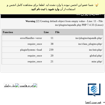
شما عضو این انجمن نبوده یا وارد نشده اید. لطفا برای مشاهده کامل انجمن و
استفاده از آن
وارد شوید
یا
ثبت نام کنید
.
اخطار‌های زیر رخ داد:
Warning
[2] Creating default object from empty value - Line: 11 - File:
inc/plugins/tapatalk.php PHP 7.4.33 (Linux)
Function
Line
File
errorHandler->error
11
/inc/plugins/tapatalk.php
require_once
38
/inc/class_plugins.php
pluginSystem->load
239
/inc/init.php
require_once
20
/global.php
require_once
21
/misc.php
فهرست اعضا