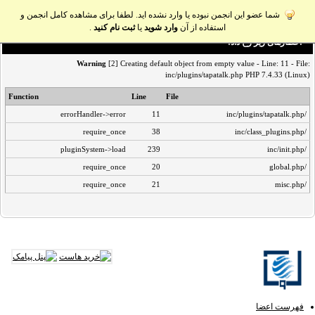
شما عضو این انجمن نبوده یا وارد نشده اید. لطفا برای مشاهده کامل انجمن و
استفاده از آن
وارد شوید
یا
ثبت نام کنید
.
اخطار‌های زیر رخ داد:
Warning
[2] Creating default object from empty value - Line: 11 - File:
inc/plugins/tapatalk.php PHP 7.4.33 (Linux)
Function
Line
File
errorHandler->error
11
/inc/plugins/tapatalk.php
require_once
38
/inc/class_plugins.php
pluginSystem->load
239
/inc/init.php
require_once
20
/global.php
require_once
21
/misc.php
فهرست اعضا