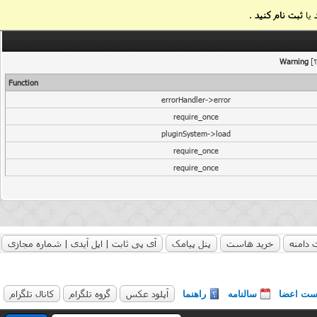
یا
ثبت نام کنید
.
Warning
[2
Function
errorHandler->error
require_once
pluginSystem->load
require_once
require_once
 دامنه
خرید هاست
پنل پیامک
آی پی ثابت | اپل آیدی | شماره مجازی
آپلود عکس
گروه تلگرام
کانال تلگرام
ست اعضا
سالنامه
راهنما