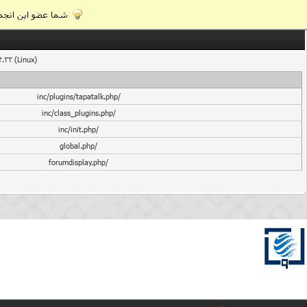
شما عضو این انجمن
4.33 (Linux)
/inc/plugins/tapatalk.php
/inc/class_plugins.php
/inc/init.php
/global.php
/forumdisplay.php