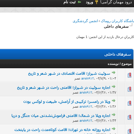
درود مهمان گرامی!
ورود
ثبت نام
باشگاه کاربران روماک
›
انجمن گردشگری
سفرهای داخلی
کاربرانِ درحال بازدید از این انجمن: 1 مهمان
سفرهای داخلی
موضوع
/
نویسنده
سوئیت شیراز؛ اقامت اقتصادی در شهر شعر و تاریخ
۰۴/۷/۹، ۰۱:۰۴ عصر
،
arvin912
اجاره سوئیت در شیراز؛ اقامتی راحت در شهر شعر و تاریخ
۰۴/۶/۲۶، ۰۱:۳۷ عصر
،
arvin912
ویلا در رامسر؛ ترکیبی از آرامش، طبیعت و لوکس بودن
۰۴/۶/۲۶، ۰۱:۳۶ عصر
،
arvin912
اجاره ویلا در شمال؛ اقامتی فراموش‌نشدنی میان جنگل و دریا
۰۴/۶/۲۶، ۰۱:۳۴ عصر
،
arvin912
اجاره روزانه خانه در تهران؛ اقامت کوتاه‌مدت راحت در پایتخت