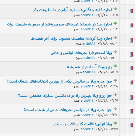
۰۴/۶/۱۷، ۰۱:۰۶ عصر
،
arvin912
اجاره کلبه جنگلی؛ سفری آرام در دل طبیعت بکر
۰۴/۶/۱۷، ۰۱:۰۵ عصر
،
arvin912
اجاره ویلا در شمال؛ تجربه‌ای منحصربه‌فرد از سفر به طبیعت ایران
۰۴/۶/۱۷، ۰۱:۰۴ عصر
،
arvin912
اجاره ویلا کردان؛ مقصدی محبوب برای آخر هفته‌ها
۰۴/۶/۸، ۰۸:۱۱ صبح
،
arvin912
ویلا استخردار؛ تجربه‌ای لوکس و خاص
۰۴/۶/۸، ۰۸:۱۰ صبح
،
arvin912
رزرو ویلا؛ آسان‌تر از همیشه
۰۴/۶/۸، ۰۸:۰۹ صبح
،
arvin912
چرا اجاره ویلا در چالوس یکی از بهترین انتخاب‌های شمال است؟
۰۴/۵/۲۸، ۰۴:۴۸ عصر
،
arvin912
چرا رزرو ویلا بهترین راه برای داشتن سفری مطمئن است؟
۰۴/۵/۲۸، ۰۴:۴۷ عصر
،
arvin912
چرا اجاره ویلا در بابلسر تجربه‌ای خاص از شمال است؟
21 رأی - میان
۰۴/۵/۲۸، ۰۴:۴۶ عصر
،
arvin912
ویلا انزلی؛ اقامت کنار تالاب و ساحل
۰۴/۵/۲۲، ۰۵:۵۹ عصر
،
arvin912