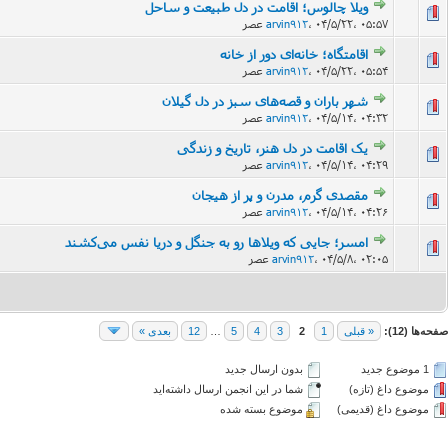
ویلا چالوس؛ اقامت در دل طبیعت و ساحل
۰۴/۵/۲۲، ۰۵:۵۷ عصر
،
arvin912
اقامتگاه؛ خانه‌ای دور از خانه
۰۴/۵/۲۲، ۰۵:۵۴ عصر
،
arvin912
شهر باران و قصه‌های سبز در دل گیلان
۰۴/۵/۱۴، ۰۴:۳۲ عصر
،
arvin912
یک اقامت در دل هنر، تاریخ و زندگی
14 رأی - میان
۰۴/۵/۱۴، ۰۴:۲۹ عصر
،
arvin912
مقصدی گرم، مدرن و پر از هیجان
۰۴/۵/۱۴، ۰۴:۲۶ عصر
،
arvin912
امسر؛ جایی که ویلاها رو به جنگل و دریا نفس می‌کشند
18 ر
۰۴/۵/۸، ۰۲:۰۵ عصر
،
arvin912
صفحه‌ها (12):
« قبلی
1
2
3
4
5
…
12
بعدی »
1 موضوع جدید‌
بدون ارسال جدید‌
موضوع داغ (تازه‌)
شما در این انجمن ارسال داشته‌اید
موضوع داغ (قدیمی)
موضوع بسته شده