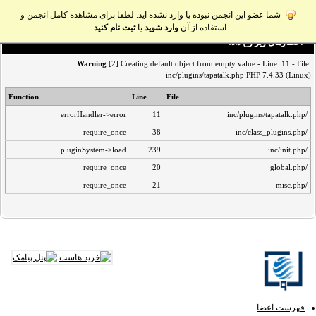
شما عضو این انجمن نبوده یا وارد نشده اید. لطفا برای مشاهده کامل انجمن و
استفاده از آن
وارد شوید
یا
ثبت نام کنید
.
اخطار‌های زیر رخ داد:
Warning
[2] Creating default object from empty value - Line: 11 - File:
inc/plugins/tapatalk.php PHP 7.4.33 (Linux)
Function
Line
File
errorHandler->error
11
/inc/plugins/tapatalk.php
require_once
38
/inc/class_plugins.php
pluginSystem->load
239
/inc/init.php
require_once
20
/global.php
require_once
21
/misc.php
فهرست اعضا