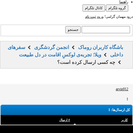
راهنما
گروه تلگرام
کانال تلگرام
درود مهمان گرامی!
ورود
ثبت نام
باشگاه کاربران روماک
انجمن گردشگری
سفرهای
داخلی
ویلا؛ تجربه‌ی لوکسِ اقامت در دل طبیعت
چه کسی ارسال کرده است؟
arvin912
1
کل ارسال‌ها: 1
کاربر
# ارسال