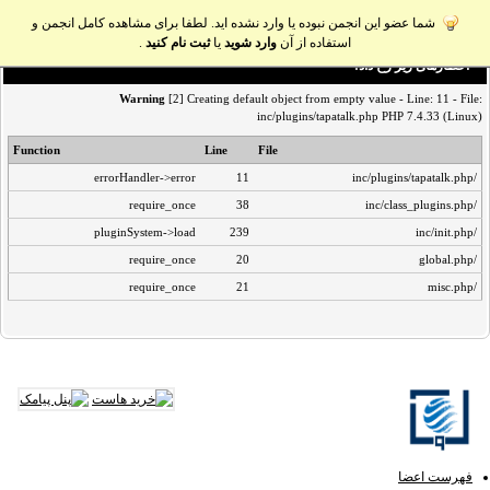
شما عضو این انجمن نبوده یا وارد نشده اید. لطفا برای مشاهده کامل انجمن و
استفاده از آن
وارد شوید
یا
ثبت نام کنید
.
اخطار‌های زیر رخ داد:
Warning
[2] Creating default object from empty value - Line: 11 - File:
inc/plugins/tapatalk.php PHP 7.4.33 (Linux)
Function
Line
File
errorHandler->error
11
/inc/plugins/tapatalk.php
require_once
38
/inc/class_plugins.php
pluginSystem->load
239
/inc/init.php
require_once
20
/global.php
require_once
21
/misc.php
فهرست اعضا