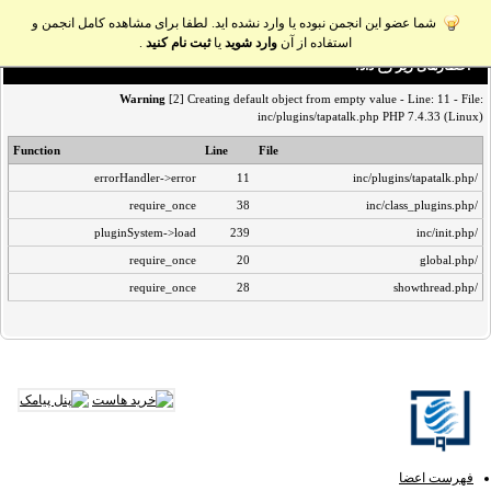
شما عضو این انجمن نبوده یا وارد نشده اید. لطفا برای مشاهده کامل انجمن و
استفاده از آن
وارد شوید
یا
ثبت نام کنید
.
اخطار‌های زیر رخ داد:
Warning
[2] Creating default object from empty value - Line: 11 - File:
inc/plugins/tapatalk.php PHP 7.4.33 (Linux)
Function
Line
File
errorHandler->error
11
/inc/plugins/tapatalk.php
require_once
38
/inc/class_plugins.php
pluginSystem->load
239
/inc/init.php
require_once
20
/global.php
require_once
28
/showthread.php
فهرست اعضا