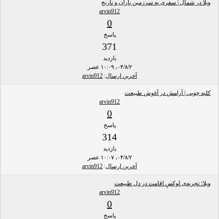
ویلا در شمال | سفری به سرزمین باران و نارنج
arvin912
0
پاسخ
371
بازدید
۰۴/۸/۲، ۱۰:۰۹ عصر
آخرین ارسال
:
arvin912
کلبه چوبی | آرامش در آغوش طبیعت
arvin912
0
پاسخ
314
بازدید
۰۴/۸/۲، ۱۰:۰۷ عصر
آخرین ارسال
:
arvin912
ویلا؛ تجربه‌ی لوکسِ اقامت در دل طبیعت
arvin912
0
پاسخ