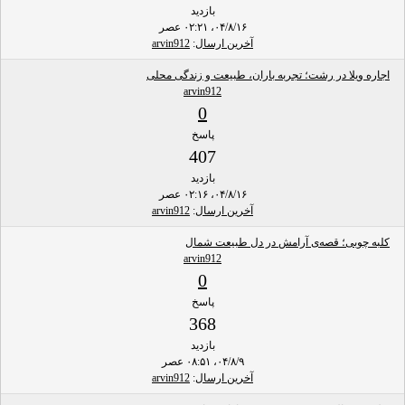
بازدید
۰۴/۸/۱۶، ۰۲:۲۱ عصر
آخرین ارسال
:
arvin912
اجاره ویلا در رشت؛ تجربه باران، طبیعت و زندگی محلی
arvin912
0
پاسخ
407
بازدید
۰۴/۸/۱۶، ۰۲:۱۶ عصر
آخرین ارسال
:
arvin912
کلبه چوبی؛ قصه‌ی آرامش در دل طبیعت شمال
arvin912
0
پاسخ
368
بازدید
۰۴/۸/۹، ۰۸:۵۱ عصر
آخرین ارسال
:
arvin912