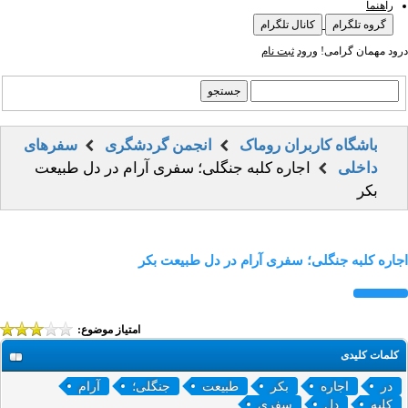
راهنما
گروه تلگرام
کانال تلگرام
درود مهمان گرامی!
ورود
ثبت نام
باشگاه کاربران روماک
انجمن گردشگری
سفرهای
داخلی
اجاره کلبه جنگلی؛ سفری آرام در دل طبیعت
بکر
اجاره کلبه جنگلی؛ سفری آرام در دل طبیعت بکر
امتیاز موضوع:
کلمات کلیدی
در
اجاره
بکر
طبیعت
جنگلی؛
آرام
کلبه
دل
سفری