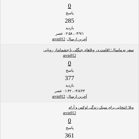
0
پاسخ
285
بازدید
۰۴/۹/۱، ۰۲:۵۸ عصر
آخرین ارسال
:
arvin912
سفر به ماسال؛ اقامت در ویلاهای جنگلی با چشم‌انداز رویایی
arvin912
0
پاسخ
377
بازدید
۰۴/۸/۲۳، ۰۱:۴۲ عصر
آخرین ارسال
:
arvin912
ویلا؛ انتخابی برای سبک زندگی لوکس و آرام
arvin912
0
پاسخ
361