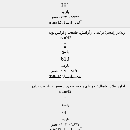
381
بازدید
۰۴/۷/۱۹، ۰۳:۲۲ عصر
آخرین ارسال
:
arvin912
ویلا در رامسر؛ ترکیبی از آرامش، طبیعت و لوکس بودن
arvin912
0
پاسخ
613
بازدید
۰۴/۶/۲۶، ۰۱:۳۶ عصر
آخرین ارسال
:
arvin912
اجاره ویلا در شمال؛ تجربه‌ای منحصربه‌فرد از سفر به طبیعت ایران
arvin912
0
پاسخ
741
بازدید
۰۴/۶/۱۷، ۰۱:۰۴ عصر
آخرین ارسال
:
arvin912