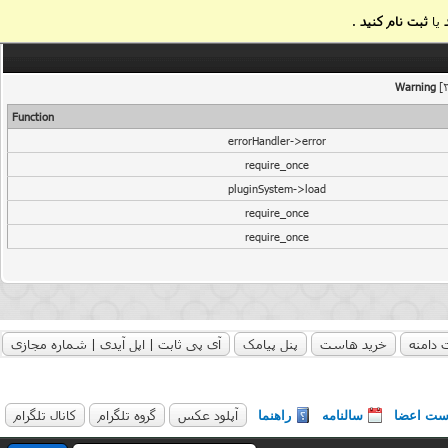
یا
ثبت نام کنید
.
Warning
[2
Function
errorHandler->error
require_once
pluginSystem->load
require_once
require_once
 دامنه
خرید هاست
پنل پیامک
آی پی ثابت | اپل آیدی | شماره مجازی
آپلود عکس
گروه تلگرام
کانال تلگرام
ست اعضا
سالنامه
راهنما