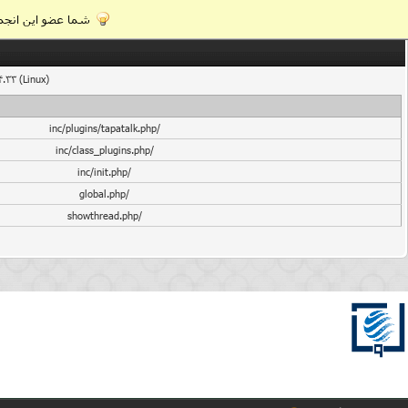
شما عضو این انجمن
4.33 (Linux)
/inc/plugins/tapatalk.php
/inc/class_plugins.php
/inc/init.php
/global.php
/showthread.php