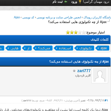
درود مهمان گرامی!
ورود
ثبت نام
باشگاه کاربران روماک
›
انجمن طراحی سایت و برنامه نویسی
›
کد نویسی
›
Ajax
Ajax از چه تکنولوژی هایی استفاده می‌کند؟
امتیاز موضوع:
کلمات کلیدی
ajax
تکنولوژی
استفاده
می‌کند؟
از
هایی
چ
Ajax از چه تکنولوژی هایی استفاده می‌کند؟
zari777
کاربر تازه وارد
#1
۹۹/۲/۱۸، ۰۲:۲۵ عصر
(آخرین ویرایش: ۹۹/۲/۲۱، ۰۹:۵۲ صبح، توسط
zari777
.)
Ajax تنها یک کلمه است اما پشت آن مفاهیم و تکنولوژی‌های مختلفی قرار د