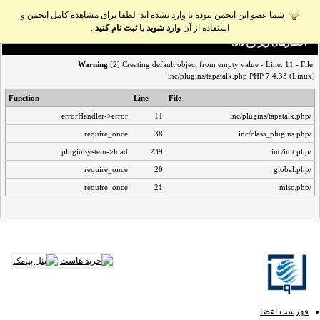
شما عضو این انجمن نبوده یا وارد نشده اید. لطفا برای مشاهده کامل انجمن و
استفاده از آن
وارد شوید
یا
ثبت نام کنید
.
اخطار‌های زیر رخ داد:
Warning
[2] Creating default object from empty value - Line: 11 - File:
inc/plugins/tapatalk.php PHP 7.4.33 (Linux)
Function
Line
File
errorHandler->error
11
/inc/plugins/tapatalk.php
require_once
38
/inc/class_plugins.php
pluginSystem->load
239
/inc/init.php
require_once
20
/global.php
require_once
21
/misc.php
فهرست اعضا