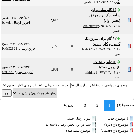
نگار
،
۹۶/۸/۲۷، ۰۶:۲۴ عصر
10 گام ساده برای
ساخت یک برند موفق
۹۸/۷/۳، ۰۲:۵۱ عصر
2,613
1
(بخش اول)
آخرین ارسال
:
boxell
totaleternity
،
۹۷/۱/۳، ۰۸:۰۵
عصر
۱۲ گام برای شروع یک
کسب و کار پرسود
۹۸/۱/۲۹، ۰۹:۳۰ صبح
1,759
0
آخرین ارسال
:
Kids32822
Kids32822
،
۹۸/۱/۲۹، ۰۹:۳۰
صبح
اشتباه برندها در
بازاریابی محتوا
۹۷/۲/۲۲، ۰۴:۲۰ صبح
1,981
0
آخرین ارسال
:
afshin21
afshin21
،
۹۷/۲/۲۲، ۰۴:۲۰
صبح
صفحه‌ها (3):
1
2
3
بعدی
1 موضوع جدید‌
بدون ارسال جدید‌
موضوع داغ (تازه‌)
شما در این انجمن ارسال داشته‌اید
موضوع داغ (قدیمی)
موضوع بسته شده