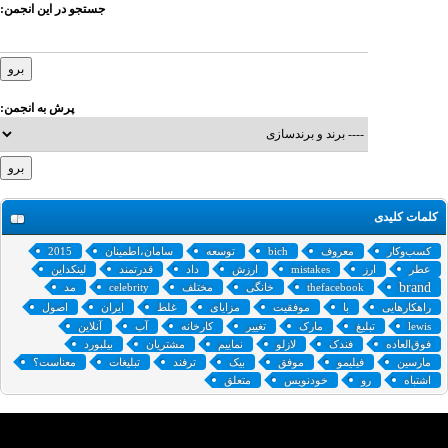
جستجو در این انجمن:
پرش به انجمن:
کلمات کلیدی
کسب‌و‌کار
معروف
bich
توسعه
سامان،اطمینان
2015
عطر
ارز
mistakes
ارزش
داد
قدرتمند
لینکداین
brand
thefacebook
خانگی
مختلف
celebrity
مد
راهکارهایی
با
موفقیت
مزایای
غلط
ایران
اصول
lewis
تبلیغ
مارک
تغییر
کارخانه
آب
آنلاین
فوق‌العاده
فندک
لازلو
نماییم
مشتریان
بیلبورد
مارسین
فیلیمو
موفق
بیک
ترفند
تبلیغات
معناست؟
اشتباه
رو
خودنویس
متعلق