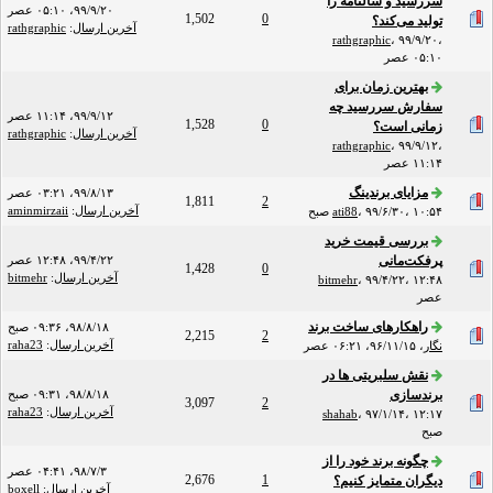
سررسید و سالنامه را
۹۹/۹/۲۰، ۰۵:۱۰ عصر
1,502
0
تولید می‌کند؟
آخرین ارسال
:
rathgraphic
rathgraphic
،
۹۹/۹/۲۰،
۰۵:۱۰ عصر
بهترین زمان برای
سفارش سررسید چه
۹۹/۹/۱۲، ۱۱:۱۴ عصر
1,528
0
زمانی است؟
آخرین ارسال
:
rathgraphic
rathgraphic
،
۹۹/۹/۱۲،
۱۱:۱۴ عصر
مزایای برندینگ
۹۹/۸/۱۳، ۰۳:۲۱ عصر
1,811
2
آخرین ارسال
:
aminmirzaii
۹۹/۶/۳۰، ۱۰:۵۴ صبح
،
ati88
بررسی قیمت خرید
پرفکت‌مانی
۹۹/۴/۲۲، ۱۲:۴۸ عصر
1,428
0
آخرین ارسال
:
bitmehr
bitmehr
،
۹۹/۴/۲۲، ۱۲:۴۸
عصر
راهکارهای ساخت برند
۹۸/۸/۱۸، ۰۹:۳۶ صبح
2,215
2
آخرین ارسال
:
raha23
نگار
،
۹۶/۱۱/۱۵، ۰۶:۲۱ عصر
نقش سلبریتی ها در
برندسازی
۹۸/۸/۱۸، ۰۹:۳۱ صبح
3,097
2
آخرین ارسال
:
raha23
shahab
،
۹۷/۱/۱۴، ۱۲:۱۷
صبح
چگونه برند خود را از
۹۸/۷/۳، ۰۴:۴۱ عصر
2,676
1
دیگران متمایز کنیم؟
آخرین ارسال
:
boxell