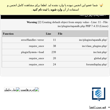
شما عضو این انجمن نبوده یا وارد نشده اید. لطفا برای مشاهده کامل انجمن و
استفاده از آن
وارد شوید
یا
ثبت نام کنید
.
اخطار‌های زیر رخ داد:
Warning
[2] Creating default object from empty value - Line: 11 - File:
inc/plugins/tapatalk.php PHP 7.4.33 (Linux)
Function
Line
File
errorHandler->error
11
/inc/plugins/tapatalk.php
require_once
38
/inc/class_plugins.php
pluginSystem->load
239
/inc/init.php
require_once
20
/global.php
require_once
24
/forumdisplay.php
فهرست اعضا