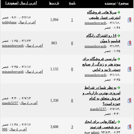
[
صعودی
]
موضوع
/
نویسنده
پاسخ
بازدید‌ها
آخرین ارسال
مریلا هانی فروشگاه
اینترنتی عسل طبیعی
۰۳/۲/۱۶، ۰۹:۲۰ عصر
1,094
1
آخرین ارسال
:
toildghaza
minasohrevardi
،
۰۳/۱/۱۶،
۰۱:۴۸ عصر
14 رو اشتراک رایگام
فیلیمو با موپُن
۰۳/۱/۲۳، ۰۱:۲۵ عصر
863
0
آخرین ارسال
:
minasohrevardi
minasohrevardi
،
۰۳/۱/۲۳،
۰۱:۲۵ عصر
مارسین فروشگاه برای
پیوند هنر و زندگی از صنایع
۰۳/۱/۱۶، ۰۲:۳۵ عصر
1,132
0
دستی تا مد و لباس
آخرین ارسال
:
minasohrevardi
minasohrevardi
،
۰۳/۱/۱۶،
۰۲:۳۵ عصر
به نظر شما در شرایط
امروزی بهترین بازاریابی و
فروش متعلق به کدام
۰۲/۷/۱۳، ۰۴:۳۰ عصر
1,330
0
آخرین ارسال
:
maede5237
حوزه است؟
maede5237
،
۰۲/۷/۱۳،
۰۴:۳۰ عصر
راهکارهایی برای ایجاد
۰۲/۶/۱۶، ۱۱:۴۸ عصر
3,608
3
برند شخصی قدرتمند
آخرین ارسال
:
986
۹۴/۸/۳، ۰۶:۳۳ صبح
،
saberi