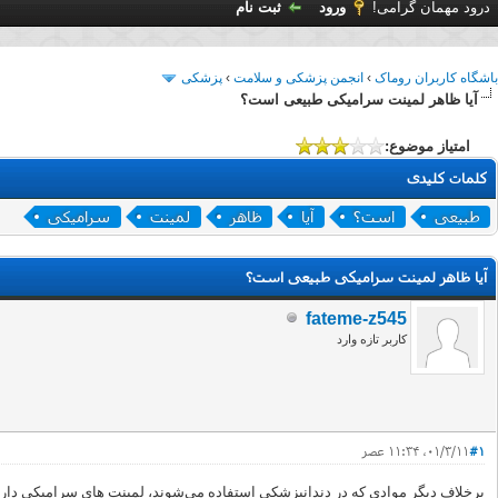
درود مهمان گرامی!
ورود
ثبت نام
باشگاه کاربران روماک
›
انجمن پزشکی و سلامت
›
پزشکی
آیا ظاهر لمینت سرامیکی طبیعی است؟
امتیاز موضوع:
کلمات کلیدی
طبیعی
است؟
آیا
ظاهر
لمینت
سرامیکی
آیا ظاهر لمینت سرامیکی طبیعی است؟
fateme-z545
کاربر تازه وارد
#1
۰۱/۳/۱۱، ۱۱:۳۴ عصر
برخلاف دیگر موادی که در دندانپزشکی استفاده می‌شوند، لمینت های سرامیکی دارای