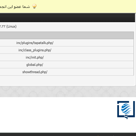
شما عضو این انجمن
4.33 (Linux)
/inc/plugins/tapatalk.php
/inc/class_plugins.php
/inc/init.php
/global.php
/showthread.php