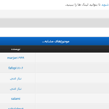
شوید
تا بتوانید لینک ها را ببینید.
موضوع‌های مشابه…
نویسنده
marjan1999
fafopi1806
نیاز غنی
نیاز غنی
salami
sabalabnet