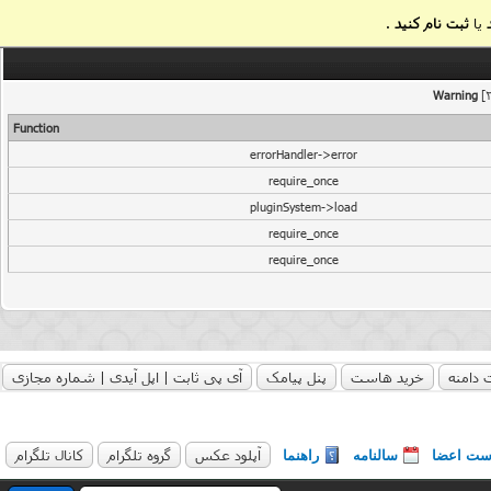
یا
ثبت نام کنید
.
Warning
[2
Function
errorHandler->error
require_once
pluginSystem->load
require_once
require_once
 دامنه
خرید هاست
پنل پیامک
آی پی ثابت | اپل آیدی | شماره مجازی
آپلود عکس
گروه تلگرام
کانال تلگرام
ست اعضا
سالنامه
راهنما