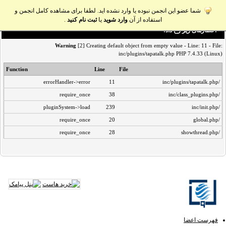
شما عضو این انجمن نبوده یا وارد نشده اید. لطفا برای مشاهده کامل انجمن و
استفاده از آن
وارد شوید
یا
ثبت نام کنید
.
اخطار‌های زیر رخ داد:
Warning
[2] Creating default object from empty value - Line: 11 - File:
inc/plugins/tapatalk.php PHP 7.4.33 (Linux)
Function
Line
File
errorHandler->error
11
/inc/plugins/tapatalk.php
require_once
38
/inc/class_plugins.php
pluginSystem->load
239
/inc/init.php
require_once
20
/global.php
require_once
28
/showthread.php
فهرست اعضا