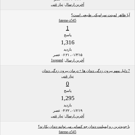
آخرین ارسال
:
نیاز غنی
آیا ظاهر لمینت سرامیکی طبیعی است؟
fateme-z545
1
پاسخ
1,316
بازدید
۰۱/۳/۱۵، ۰۶:۲۱ عصر
آخرین ارسال
:
1sogand
7 دلیل مهم بیرون زدگی دندان ها + درمان بیرون زدگی دندان
نیاز غنی
0
پاسخ
1,295
بازدید
۰۱/۲/۱۹، ۰۴:۲۲ عصر
آخرین ارسال
:
نیاز غنی
با جدیدترین رو ایمپلنت دندان چه کسانی می توانند دندان بکارند؟
fateme-z545