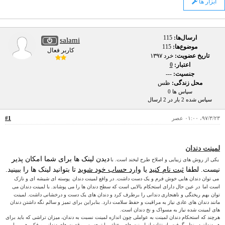
ابزار ها
ارسال‌ها:
115
salami
موضوع‌ها:
115
کاربر فعال
تاریخ عضویت:
خرد ۱۳۹۷
اعتبار:
0
جنسیت:
---
محل زندگی:
ظس
سپاس ها 0
سپاس شده 2 بار در 2 ارسال
۹۷/۳/۲۳، ۰۱:۰۰ عصر
#1
لمینت دندان
دیدن لینک ها برای شما امکان پذیر
یکی از روش های زیبایی و اصلاح طرح لبخند است. با
نیست. لطفا
ثبت نام کنید
یا
وارد حساب خود شوید
تا بتوانید لینک ها را ببینید.
می توان دندان هایی خوش فرم و یک دست داشت. در واقع لمینت دندان
پوسته ای شیشه ای و نازک
است اما
در عین حال دارای استحکام بالایی است که سطح دندان ها را می پوشاند. با لمینت دندان می
توان بهم ریختگی و ناهنجاری دندانی را برطرف کرد و دندان های یک دست و درخشانی داشت. لمینت
مانند دندان های عادی نیاز به مراقبت و حفظ سلامت دارد. بنابراین برای تمیز و سالم نگه داشتن دندان
های لمینت شده نیاز به مسواک و نخ دندان است.
هرچند که استحکام دندان لمینت به عواملی چون اندازه لمینت نسبت به دندان، میزان تراشی که باید برای
هر دندان در نظر گرفت، استفاده از لمینت های مختلف با توجه به
موقعیت های دندانی و فکی هر بیمار،