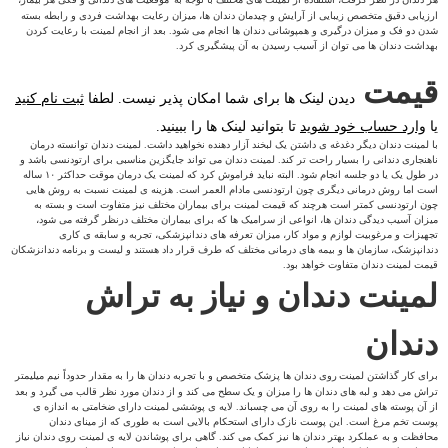
ارزیابی دقیق متخصص زیبایی از آرایش و چیدمان دندان ها، میزان رعایت بهداشت فردی و رابطه بسته
شدن دو فک و میزان درگیری و همپوشانی دندان ها انجام می شود. بعد از انجام لمینت با رعایت کردن
بهداشت دندان ها می توان از آسیب رسیدن به آن پیشگیری کرد.
قیمت
دیدن لینک ها برای شما امکان پذیر نیست. لطفا
ثبت نام کنید
یا
وارد حساب خود شوید
تا بتوانید لینک ها را ببینید.
با لمینت دندان دیگر دغدغه ی داشتن یک لبخند آزار دهنده نخواهید داشت. لمینت دندان توانسته درمان
ناهنجاری دندانی را بسیار راحت تر کند. لمینت دندان می تواند جایگزین مناسبی برای ارتودنسی باشد و
در طول یک یا دو جلسه انجام شود. البته نباید فراموش کرد که لمینت یک درمان موقت حداکثر ۱۰ ساله
است اما روش درمانی دیگری چون ارتودنسی مادام العمر است. هزینه ی لمینت نسبت به روش هایی
چون ارتودنسی کمتر است هرچند که قیمت لمینت برای بیماران مختلف نیز متفاوت است و بسته به
میزان آسیب دیدگی دندان ها، انواعی از سرامیک ها که برای بیماران مختلف درنظر گرفته می شود،
تجهیزات و مرغوبیت لوازم و مواد کار، میزان تعرفه های دندانپزشکی، تجربه و سابقه ی کاری
دندانپزشک، سازمان ها و بیمه های درمانی مختلف که طرف قرار داد هستند و لیست و برنامه دندانزشکان
قیمت لمینت دندان متفاوت خواهد بود.
لمینت دندان و نیاز به تراش
دندان
برای کار گذاشتن لمینت
روی دندان ها پزشک متخصص و با تجربه دندان ها را به مقدار حدوداً نیم میلیمتر
تراش می دهد و لبه های دندان ها را میزان و یک سطح می کند و از دندان مورد نظر قالب می گیرد و بعد
از آن پوسته های لمینت را به روی آن می چسباند. لایه ی پوششی لمینت دارای ضخامتی به اندازه ی
پوست تخم مرغ است. این پوست نازک دارای استحکام بالایی است به طوری که از مینای دندان
محافظت و به عملکرد بهتر دندان ها نیز کمک می کند. گاهی برای پوشاندن لایه ی لمینت روی دندان نیاز