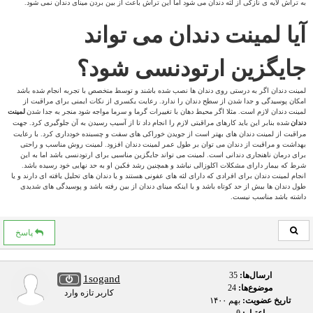
به تراش لایه ی نازکی از لثه دندان می شود اما این تراش باعث از بین بردن مینای دندان نمی شود.
آیا لمینت دندان می تواند
جایگزین ارتودنسی شود؟
لمینت دندان اگر به درستی روی دندان ها نصب شده باشند و توسط متخصص با تجربه انجام شده باشد
امکان پوسیدگی و جدا شدن از سطح دندان را ندارد. رعایت یکسری از نکات ایمنی برای مراقبت از
لمینت دندان لازم است. مثلا اگر محیط دهان با تغییرات گرما و سرما مواجه شود منجر به جدا شدن
لمینت
دندان
شده بنابر این باید کارهای مراقبتی لازم را انجام داد تا از آسیب رسیدن به آن جلوگیری کرد. جهت
مراقبت از لمینت دندان های بهتر است از جویدن خوراکی های سفت و چسبنده خودداری کرد. با رعایت
بهداشت و مراقبت از دندان می توان بر طول عمر لمینت دندان افزود. لمینت روش مناسب و راحتی
برای درمان ناهنجاری دندانی است. لمینت می تواند جایگزین مناسبی برای ارتودنسی باشد اما به این
شرط که بیمار دارای مشکلات اکلوزالی نباشد و همچنین رشد فکین او به حد نهایی خود رسیده باشد.
انجام لمینت دندان برای افرادی که دارای لثه های عفونی هستند و یا دندان های تحلیل یافته ای دارند و یا
طول دندان ها بیش از حد کوتاه باشد و یا اینکه مینای دندان از بین رفته باشد و پوسیدگی های شدیدی
داشته باشد مناسب نیست.
پاسخ
ارسال‌ها:
35
1sogand
موضوع‌ها:
24
کاربر تازه وارد
تاریخ عضویت:
بهم ۱۴۰۰