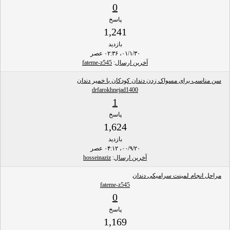
0
پاسخ
1,241
بازدید
۰۱/۱/۳۰، ۰۲:۳۶ عصر
آخرین ارسال
:
fateme-z545
سن مناسب برای مسواک زدن دندان کودکان با خمیر دندان
drfarokhnejad1400
1
پاسخ
1,624
بازدید
۰۰/۹/۲۰، ۰۴:۱۲ عصر
آخرین ارسال
:
hosseinaziz
مراحل انجام لمینت سرامیکی دندان
fateme-z545
0
پاسخ
1,169