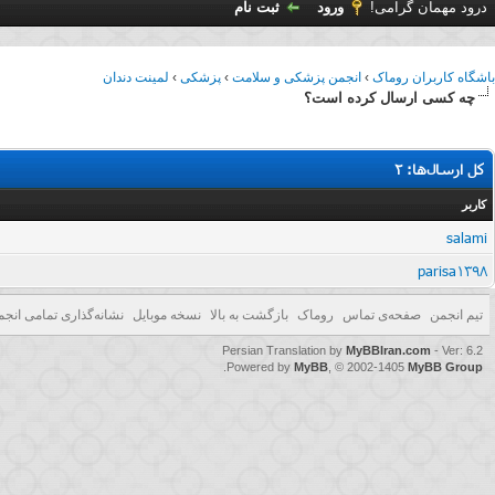
درود مهمان گرامی!
ورود
ثبت نام
باشگاه کاربران روماک
›
انجمن پزشکی و سلامت
›
پزشکی
›
لمینت دندان
چه کسی ارسال کرده است؟
کل ارسال‌ها: 2
کاربر
salami
parisa1398
تیم انجمن
صفحه‌ی تماس
روماک
بازگشت به بالا
نسخه موبایل
نشانه‌گذاری تمامی انجم
Persian Translation by
MyBBIran.com
- Ver: 6.2
.
Powered by
MyBB
, © 2002-1405
MyBB Group