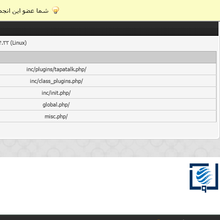
شما عضو این انجمن
4.33 (Linux)
/inc/plugins/tapatalk.php
/inc/class_plugins.php
/inc/init.php
/global.php
/misc.php