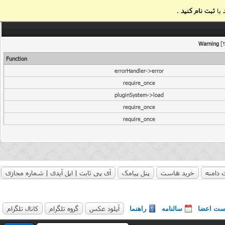
یا
ثبت نام کنید
.
Warning
[2
Function
errorHandler->error
require_once
pluginSystem->load
require_once
require_once
 دامنه
خرید هاست
پنل پیامک
آی پی ثابت | اپل آیدی | شماره مجازی
آپلود عکس
گروه تلگرام
کانال تلگرام
ست اعضا
سالنامه
راهنما