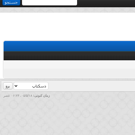
زمان کنونی:
۰۵/۵/۱۸، ۰۶:۲۳ عصر