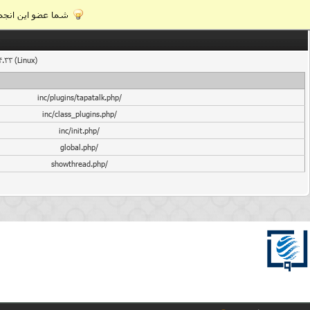
شما عضو این انجمن
4.33 (Linux)
/inc/plugins/tapatalk.php
/inc/class_plugins.php
/inc/init.php
/global.php
/showthread.php