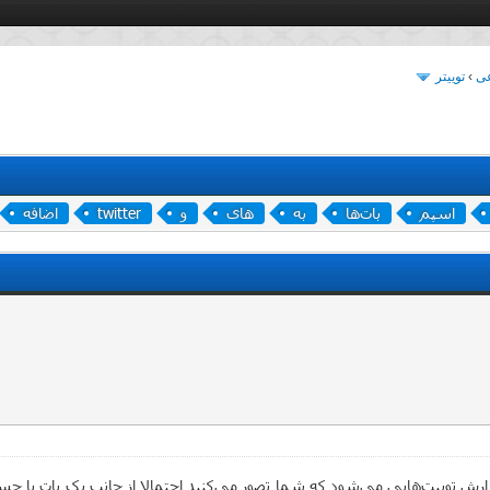
عی
›
توییتر
اسپم
بات‌ها
به
های
و
twitter
اضافه
ل گزارش توییت‌هایی می‌شود که شما تصور می‌کنید احتمالا از جانب یک بات 