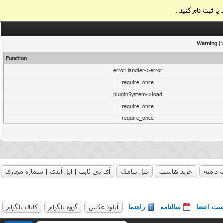
یا
ثبت نام کنید
.
Warning
[2
Function
errorHandler->error
require_once
pluginSystem->load
require_once
require_once
 دامنه
خرید هاست
پنل پیامک
آی پی ثابت | اپل آیدی | شماره مجازی
آپلود عکس
گروه تلگرام
کانال تلگرام
ست اعضا
سالنامه
راهنما