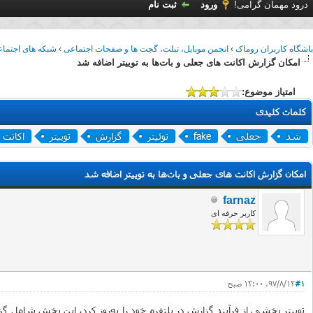
درود مهمان گرامی!
ورود
ثبت نام
باشگاه کاربران روماک
›
انجمن موبایل، تبلت، گجت ها و صفحات اجتماعی
›
شبکه های اجتما
امکان گزارش اکانت های جعلی و بات‌ها به توییتر اضافه شد
امتیاز موضوع:
کلمات کلیدی
شد
جعلی
fake
توئیتر
گزارش
توییتر
اکانت
امکان گزارش اکانت های جعلی و بات‌ها به توییتر اضافه شد
farnaz
کاربر حرفه ای
#1
۹۷/۸/۱۲، ۱۲:۰۰ صبح
توییتر بخشی از فرآیند گزارش در پلتفرم خود را به‌روز کرد، این بخش شام