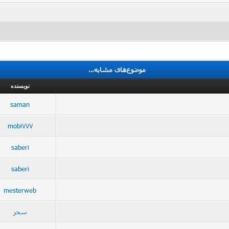
موضوع‌های مشابه…
نویسنده
saman
mobi777
saberi
saberi
mesterweb
سحر