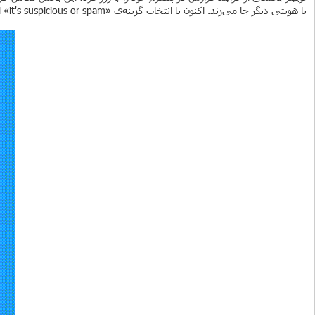
یا هویتی دیگر جا می‌زند. اکنون با انتخاب گزینه‌ی «it's suspicious or spam» از منوی گزارش، شما می‌توانید دلیل گزارش خود را از بین گزینه‌هایی انتخاب کنید که یکی از آن‌ها «the account tweeting this is fake» خواهد بود.