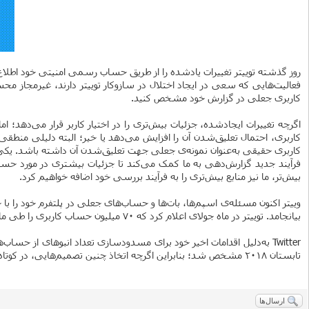
روز گذشته توییتر تغییرات یادشده را از طریق حساب رسمی امنیتی خود اطلاع‌رسانی کرد. اکنون هر دو نسخه‌ی تحت وب و موبایل Twitter، 
فعالیت‌هایی که سعی در ایجاد اختلال در سازوکار توییتر دارند، غیرمجاز م
کاربری جعلی در گزارش خود مشخص کنید.
اگرچه تغییرات ایجاد‌شده، جزئیات بیش‌تری را در اختیار کاربر قرار می‌ده
کاربری، احتمال تعلیق‌شدن آن را افزایش می‌دهد یا خیر؛ البته دلیلی م
کاربری حقیقی به‌عنوان نمونه‌ی جعلی جهت تعلیق‌شدن آن داشته باشد. یکی ا
فرآیند جدید گزارش‌دهی به ما کمک می‌کند تا جزئیات بیشتری در مورد حسا
بیش‌تر، ما نیز منابع بیش‌تری را به فرآیند بررسی خود اضافه خواهیم کرد.
وییتر اکنون مسئله‌ی اسپم‌ها، بات‌ها و حساب‌های جعلی در پلتفرم خود را با
بیانجامد. توییتر در ماه جولای اعلام کرد که ۷۰ میلیون حساب کاربری را طی ماه‌های می و جولای به‌دلیل نقض قوانین این شبکه‌ی اجتماعی و فعالیت‌های مخرب، مسدود کرده است.
Twitter به‌دلیل اقدامات اخیر خود برای مسدودسازی تعداد انبوهای از حس
تابستان ۲۰۱۸ مشخص شد؛ بنابراین اگرچه اتخاذ چنین تصمیم‌هایی، در کوتاه‌مدت می‌تواند آثار زیان‌باری برای کسب‌وکار توییتر داشته باشد، اما مشخصا توییتر به تمامیت خود به‌عنوان هدفی طولانی‌مدت نگاه می‌کند.
ارسال‌ها