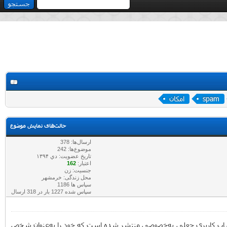
spam
امکان
حالت‌های نمایش موضوع
ارسال‌ها: 378
موضوع‌ها: 242
تاریخ عضویت: دي ۱۳۹۴
اعتبار:
162
جنسیت: زن
محل زندگی: خرمشهر
سپاس ها 1186
سپاس شده 1227 بار در 318 ارسال
یا حساب کاربری جعلی به‌خصوصی منتشر شده است که خود را به‌عنوان شخص