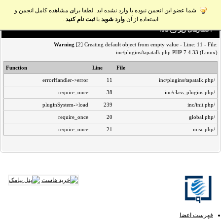
شما عضو این انجمن نبوده یا وارد نشده اید. لطفا برای مشاهده کامل انجمن و
استفاده از آن
وارد شوید
یا
ثبت نام کنید
.
اخطار‌های زیر رخ داد:
Warning
[2] Creating default object from empty value - Line: 11 - File:
inc/plugins/tapatalk.php PHP 7.4.33 (Linux)
Function
Line
File
errorHandler->error
11
/inc/plugins/tapatalk.php
require_once
38
/inc/class_plugins.php
pluginSystem->load
239
/inc/init.php
require_once
20
/global.php
require_once
21
/misc.php
فهرست اعضا