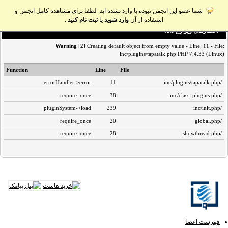
شما عضو این انجمن نبوده یا وارد نشده اید. لطفا برای مشاهده کامل انجمن و
استفاده از آن
وارد شوید
یا
ثبت نام کنید
.
اخطار‌های زیر رخ داد:
Warning
[2] Creating default object from empty value - Line: 11 - File:
inc/plugins/tapatalk.php PHP 7.4.33 (Linux)
Function
Line
File
errorHandler->error
11
/inc/plugins/tapatalk.php
require_once
38
/inc/class_plugins.php
pluginSystem->load
239
/inc/init.php
require_once
20
/global.php
require_once
28
/showthread.php
فهرست اعضا