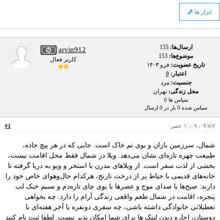
ابزار ها
ارسال‌ها:
155
arvin912
موضوع‌ها:
153
کاربر فعال
تاریخ عضویت:
فرو ۱۴۰۳
اعتبار:
0
جنسیت:
مرد
محل زندگی:
تهران
سپاس ها 0
سپاس شده 0 بار در 0 ارسال
۰۴/۸/۲، ۱۰:۰۹ عصر
#1
شمال، سرزمین باران و بوی نم خاک است. جایی که در هر پیچ جاده،
طبیعت چهره تازه‌ای نشان می‌دهد. ویلا در شمال فقط محل اقامت نیست،
بخشی از لذت سفر است. از ویلاهای مدرن با استخر و ویو به دریا گرفته تا
خانه‌های قدیمی با حیاط پر از درخت نارنج، هرکدام حال‌و‌هوای خاص خود را
دارند. صبح‌ها با صدای موج و عصرها با بوی چای تازه‌دم و نسیم خنک لب
پنجره، اقامت در شمال طعم واقعی زندگی آرام را دارد. چه بخواهی
تعطیلاتی خانوادگی داشته باشی، چه سفری دونفره یا آخر هفته‌ای با
دوستان، اجاره دیدن لینک ها برای شما امکان پذیر نیست. لطفا
ثبت نام کنید