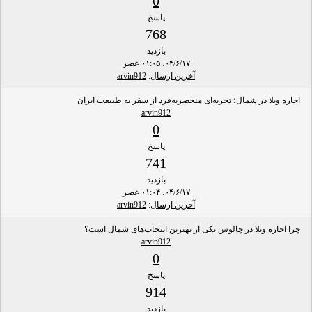
0
پاسخ
768
بازدید
۰۴/۶/۱۷، ۰۱:۰۵ عصر
آخرین ارسال
:
arvin912
اجاره ویلا در شمال؛ تجربه‌ای منحصربه‌فرد از سفر به طبیعت ایران
arvin912
0
پاسخ
741
بازدید
۰۴/۶/۱۷، ۰۱:۰۴ عصر
آخرین ارسال
:
arvin912
چرا اجاره ویلا در چالوس یکی از بهترین انتخاب‌های شمال است؟
arvin912
0
پاسخ
914
بازدید