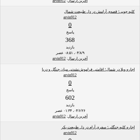
آخرین ارسال
:
arvin912
کلبه چوبی؛ قصه‌ی آرامش در دل طبیعت شمال
arvin912
0
پاسخ
368
بازدید
۰۴/۸/۹، ۰۸:۵۱ عصر
آخرین ارسال
:
arvin912
اجاره ویلا در شمال؛ اقامتی فراموش‌نشدنی میان جنگل و دریا
arvin912
0
پاسخ
602
بازدید
۰۴/۶/۲۶، ۰۱:۳۴ عصر
آخرین ارسال
:
arvin912
اجاره کلبه جنگلی؛ سفری آرام در دل طبیعت بکر
arvin912