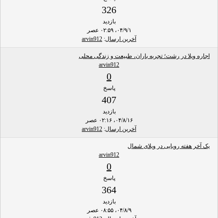
326
بازدید
۰۴/۹/۱، ۰۲:۵۹ عصر
آخرین ارسال
:
arvin912
اجاره ویلا در رشت؛ تجربه باران، طبیعت و زندگی محلی
arvin912
0
پاسخ
407
بازدید
۰۴/۸/۱۶، ۰۲:۱۶ عصر
آخرین ارسال
:
arvin912
یک آخر هفته رویایی در ویلای شمال
arvin912
0
پاسخ
364
بازدید
۰۴/۸/۹، ۰۸:۵۵ عصر