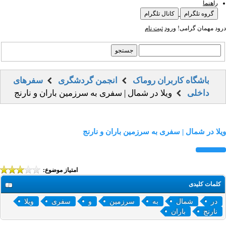
راهنما
گروه تلگرام
کانال تلگرام
درود مهمان گرامی!
ورود
ثبت نام
باشگاه کاربران روماک
انجمن گردشگری
سفرهای
داخلی
ویلا در شمال | سفری به سرزمین باران و نارنج
ویلا در شمال | سفری به سرزمین باران و نارنج
امتیاز موضوع:
کلمات کلیدی
در
شمال
به
سرزمین
و
سفری
ویلا
نارنج
باران