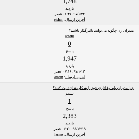
1,748
بازدید
۹۷/۱/۲۲، ۰۶:۳۱ عصر
آخرین ارسال
:
elshan
مدیران زن چگونه می‌توانند تاثیرگذار باشند؟
araam
0
پاسخ
1,947
بازدید
۹۷/۱/۱۳، ۰۷:۱۶ عصر
آخرین ارسال
:
araam
چرا مدیران باید وفاداری خود را به کارمندان ثابت کنند؟
نسیم
1
پاسخ
2,383
بازدید
۹۶/۱۲/۱۹، ۰۶:۲۰ عصر
آخرین ارسال
:
farnaz