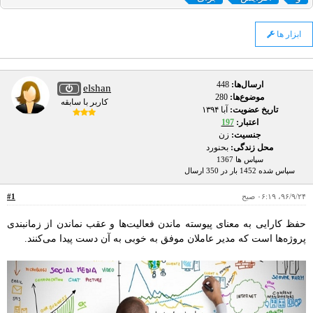
ابزار ها
ارسال‌ها:
448
elshan
موضوع‌ها:
280
کاربر با سابقه
تاریخ عضویت:
آبا ۱۳۹۴
اعتبار:
197
جنسیت:
زن
محل زندگی:
بحنورد
سپاس ها 1367
سپاس شده 1452 بار در 350 ارسال
۹۶/۹/۲۴، ۰۶:۱۹ صبح
#1
حفظ کارایی به معنای پیوسته ماندن فعالیت‌ها و عقب نماندن از زمانبندی
پروژه‌ها است که مدیر عاملان موفق به خوبی به آن دست پیدا می‌کنند.