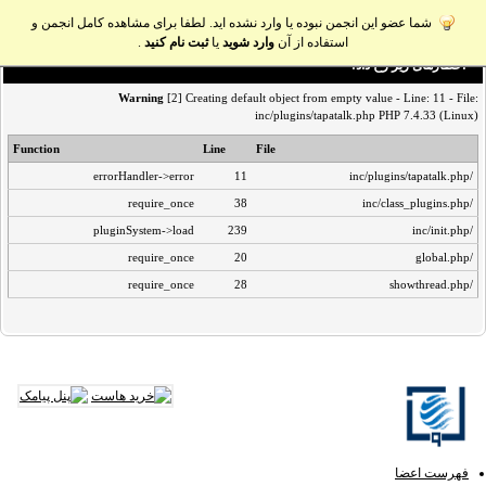
شما عضو این انجمن نبوده یا وارد نشده اید. لطفا برای مشاهده کامل انجمن و
استفاده از آن
وارد شوید
یا
ثبت نام کنید
.
اخطار‌های زیر رخ داد:
Warning
[2] Creating default object from empty value - Line: 11 - File:
inc/plugins/tapatalk.php PHP 7.4.33 (Linux)
Function
Line
File
errorHandler->error
11
/inc/plugins/tapatalk.php
require_once
38
/inc/class_plugins.php
pluginSystem->load
239
/inc/init.php
require_once
20
/global.php
require_once
28
/showthread.php
فهرست اعضا