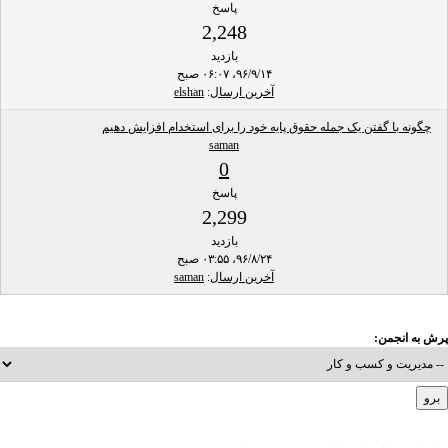
پاسخ
2,248
بازدید
۹۶/۹/۱۴، ۰۶:۰۷ صبح
آخرین ارسال
:
elshan
چگونه با گفتن یک جمله حقوق پایه خود را برای استخدام افزایش دهیم
saman
0
پاسخ
2,299
بازدید
۹۶/۸/۲۴، ۰۳:۵۵ صبح
آخرین ارسال
:
saman
پرش به انجمن: