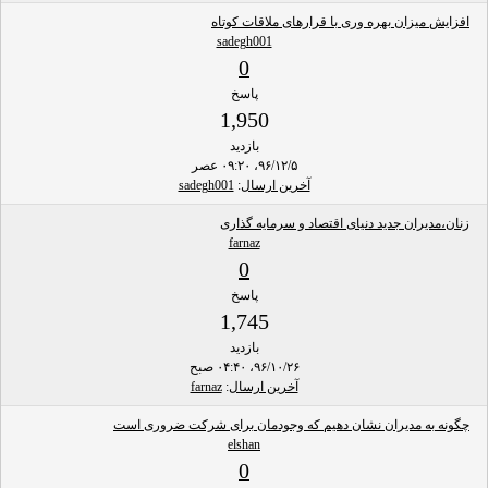
افزایش میزان بهره وری با قرارهای ملاقات‌ کوتاه
sadegh001
0
پاسخ
1,950
بازدید
۹۶/۱۲/۵، ۰۹:۲۰ عصر
آخرین ارسال
:
sadegh001
زنان،مدیران جدید دنیای اقتصاد و سرمایه گذاری
farnaz
0
پاسخ
1,745
بازدید
۹۶/۱۰/۲۶، ۰۴:۴۰ صبح
آخرین ارسال
:
farnaz
چگونه به مدیران نشان دهیم که وجودمان برای شرکت ضروری است
elshan
0