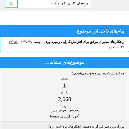
پیام‌های داخل این موضوع
راهکارهای مدیران موفق برای افزایش کارایی و بهره وری
- توسط
- ۹۶/۹/۲۴،
elshan
۰۶:۱۹ صبح
موضوع‌های مشابه…
چرا در شبکه سازی موفق نمی‌شویم؟
نسیم
1
پاسخ
2,068
بازدید
۰۲/۹/۲۹، ۰۴:۳۴ عصر
آخرین ارسال
:
bizups
بزرگ‌ترین صرافی ارائه دهنده راهکارهای پرداخت ارزی