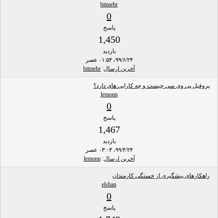
bitmehr
0
پاسخ
1,450
بازدید
۹۹/۶/۲۴، ۰۱:۵۴ عصر
آخرین ارسال
:
bitmehr
پروفیل پی وی سی چیست و چه کارایی های دارد؟
lemonn
0
پاسخ
1,467
بازدید
۹۹/۴/۲۴، ۰۳:۰۳ عصر
آخرین ارسال
:
lemonn
راهکارهای پیشگیری از خستگی کارمندان
elshan
0
پاسخ