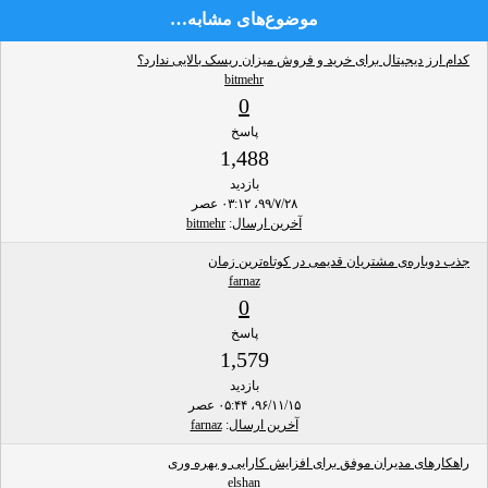
موضوع‌های مشابه…
کدام ارز دیجیتال برای خرید و فروش میزان ریسک بالایی ندارد؟
bitmehr
0
پاسخ
1,488
بازدید
۹۹/۷/۲۸، ۰۳:۱۲ عصر
آخرین ارسال
:
bitmehr
جذب دوباره‌ی مشتریان قدیمی در کوتاه‌ترین زمان
farnaz
0
پاسخ
1,579
بازدید
۹۶/۱۱/۱۵، ۰۵:۴۴ عصر
آخرین ارسال
:
farnaz
راهکارهای مدیران موفق برای افزایش کارایی و بهره وری
elshan