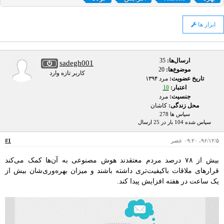
ابزار ها
ارسال‌ها:
35
sadegh001
موضوع‌ها:
20
کاربر تازه وارد
تاریخ عضویت:
مرد ۱۳۹۴
اعتبار:
10
جنسیت:
مرد
محل زندگی:
کاشان
سپاس ها 278
سپاس شده 104 بار در 25 ارسال
۹۶/۱۲/۵، ۰۹:۲۰ عصر
#1
بیش از ۷۸ درصد مردم معتقدند هوش مصنوعی به آن‌ها کمک می‌کند
قرارهای ملاقات‌ باکیفیت‌تری داشته باشند و میزان بهره‌وری‌شان بیش از
یک ساعت در هفته افزایش پیدا کند.