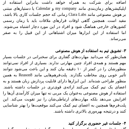
اضافه برای شرکت به همراه خواهد داشت بنابراین استفاده از
اپلیکیشن‌های زمان‌بندی مانند my company و Calendar یا دستیارهای مبتنی
بر هوش‌ مصنوعی مانند Clara Labs زمانی که حجم جلسات کاری بالا باشد،
مفید است. همچنین گاهی اوقات قرارهای ملاقات باید با زمان رسمی
کشورهای خارجی هماهنگ شود و افراد در این مورد دچار اشتباه می‌شوند.
اما استفاده از این ابزارها میزان اشتباهاتی از این قبیل را به صفر
می‌رساند.
۳- تشویق تیم به استفاده از هوش‌ مصنوعی
همان‌طور که می‌دانید مهارت‌های گفتاری برای سخنرانی در جلسات بسیار
مهم هستند و همه‌ی افراد چنین مهارتی ندارند. بسیاری از افراد نمی‌توانند
منظورشان را در کمتر از ۱۰ دقیقه بیان کنند و این باعث می‌شود نتوانند
تأثیر خوبی روی مخاطب بگذارند. پلت‌فرهم‌هایی مانند Reason8 به همین
منظور طراحی شده‌اند. این ابزارها دارای قابلیت پردازش زبان هستند و به
اعضای یک تیم کمک می‌کنند ارائه‌ی قوی‌تری در جلسات داشته باشند.
استفاده از هوش‌ مصنوعی به‌عنوان یک مربی نه تنها میزان کارآمدی آن‌ها را
افزایش می‌دهد بلکه مهارت‌های ارتباطی‌شان را نیز تقویت می‌کند. این
پلت‌فرم‌ها همچنین به اعضای تیم کمک می‌کنند موقعیت‌ها را بهتر شناسایی
کنند و درنتیجه بهره‌وری بالاتری داشته باشند.
۴- جلسات غیر حضوری برگزار کنید