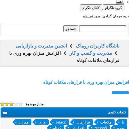
راهنما
گروه تلگرام
کانال تلگرام
درود مهمان گرامی!
ورود
ثبت نام
باشگاه کاربران روماک
انجمن مدیریت و بازاریابی
مدیریت و کسب و کار
افزایش میزان بهره وری با
قرارهای ملاقات‌ کوتاه
افزایش میزان بهره وری با قرارهای ملاقات‌ کوتاه
امتیاز موضوع:
کلمات کلیدی
با
ملاقات‌
قرارهای
reason
وری
میزان
بهره
reason8
افزایش
کوتاه