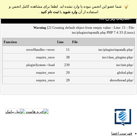
شما عضو این انجمن نبوده یا وارد نشده اید. لطفا برای مشاهده کامل انجمن و
استفاده از آن
وارد شوید
یا
ثبت نام کنید
.
اخطار‌های زیر رخ داد:
Warning
[2] Creating default object from empty value - Line: 11 - File:
inc/plugins/tapatalk.php PHP 7.4.33 (Linux)
Function
Line
File
errorHandler->error
11
/inc/plugins/tapatalk.php
require_once
38
/inc/class_plugins.php
pluginSystem->load
239
/inc/init.php
require_once
20
/global.php
require_once
28
/showthread.php
فهرست اعضا