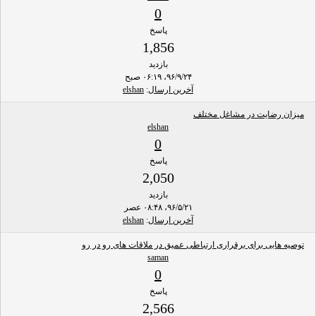
0
پاسخ
1,856
بازدید
۹۶/۹/۲۴، ۰۶:۱۹ صبح
آخرین ارسال
:
elshan
میزان رضایت در مشاغل مختلف
elshan
0
پاسخ
2,050
بازدید
۹۶/۵/۲۱، ۰۸:۴۸ عصر
آخرین ارسال
:
elshan
توصیه هایی برای برقراری ارتباطی عمیق در ملاقات های رو در رو
saman
0
پاسخ
2,566