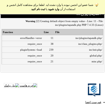
شما عضو این انجمن نبوده یا وارد نشده اید. لطفا برای مشاهده کامل انجمن و
استفاده از آن
وارد شوید
یا
ثبت نام کنید
.
اخطار‌های زیر رخ داد:
Warning
[2] Creating default object from empty value - Line: 11 - File:
inc/plugins/tapatalk.php PHP 7.4.33 (Linux)
Function
Line
File
errorHandler->error
11
/inc/plugins/tapatalk.php
require_once
38
/inc/class_plugins.php
pluginSystem->load
239
/inc/init.php
require_once
20
/global.php
require_once
21
/misc.php
فهرست اعضا