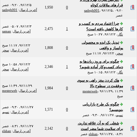
قرارهای ملاقات‌ کوتاه
۹۶/۱۲/۵، ۰۹:۲۰ عصر
1,950
0
آخرین ارسال
:
sadegh001
sadegh001
،
۹۶/۱۲/۵، ۰۹:۲۰
عصر
چرا اعتماد مردم به کسب و
۹۶/۱۲/۳، ۰۵:۰۷ عصر
2,475
1
کارها کاهش یافته است؟
آخرین ارسال
:
saman
نگار
،
۹۶/۱۲/۲، ۱۰:۲۷ صبح
تبدیل یک ایده به محصولی
۹۶/۱۲/۲، ۱۱:۱۷ صبح
1,808
0
پولساز و واقعی
آخرین ارسال
:
سحر
سحر
،
۹۶/۱۲/۲، ۱۱:۱۷ صبح
چگونه برای ورود ربات‌ها به
۹۶/۱۲/۲، ۱۰:۵۸ صبح
2,346
1
دنیای کسب‌وکار آماده شویم؟
آخرین ارسال
:
سحر
نگار
،
۹۶/۱۲/۲، ۱۰:۱۵ صبح
هک کردن مغز راهی به‌ سوی
موفقیت در سطوح بالا
۹۶/۱۱/۲۹، ۱۱:۴۹ صبح
1,984
0
آخرین ارسال
:
mesterweb
mesterweb
،
۹۶/۱۱/۲۹، ۱۱:۴۹
صبح
چگونه یک طرح بازاریابی
۹۶/۱۱/۲۷، ۰۹:۳۰ عصر
1,571
0
بنویسیم؟
آخرین ارسال
:
نسیم
نسیم
،
۹۶/۱۱/۲۷، ۰۹:۳۰ عصر
شغلی که به آن علاقه ندارید،
۹۶/۱۱/۲۷، ۰۸:۳۱ عصر
2,142
0
برای سلامت شما مضر است
آخرین ارسال
:
elshan
۹۶/۱۱/۲۷، ۰۸:۳۱ عصر
،
elshan