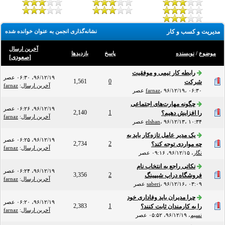
مدیریت و کسب و کار
نشانه‌گذاری انجمن به عنوان خوانده شده
آخرین ارسال
موضوع
/
نویسنده
پاسخ
بازدید‌ها
[
صعودی
]
رابطه کار تیمی و موفقیت
۹۶/۱۲/۱۹، ۰۶:۳۰ عصر
1,561
0
شرکت
آخرین ارسال
:
farnaz
۹۶/۱۲/۱۹، ۰۶:۳۰ عصر
،
farnaz
چگونه مهارت‌های اجتماعی
۹۶/۱۲/۱۹، ۰۶:۲۶ عصر
2,140
1
را افزایش دهیم؟
آخرین ارسال
:
farnaz
۹۶/۱۲/۱۳، ۱۰:۳۴ عصر
،
elshan
یک مدیر عامل تازه‌کار باید به
۹۶/۱۲/۱۹، ۰۶:۲۵ عصر
2,734
2
چه مواردی توجه کند؟
آخرین ارسال
:
farnaz
نگار
،
۹۶/۱۲/۱۵، ۰۹:۱۶ عصر
نکاتی راجع به انتخاب نام
۹۶/۱۲/۱۹، ۰۶:۲۴ عصر
3,356
2
فروشگاه دراپ شیپینگ
آخرین ارسال
:
farnaz
۹۶/۱۲/۱۶، ۰۳:۰۹ عصر
،
saberi
چرا مدیران باید وفاداری خود
۹۶/۱۲/۱۹، ۰۶:۲۰ عصر
2,383
1
را به کارمندان ثابت کنند؟
آخرین ارسال
:
farnaz
نسیم
،
۹۶/۱۲/۱۹، ۰۵:۵۲ عصر