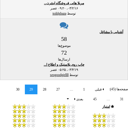
مریلا هانی فروشگاه اینترن...
۰۳/۲/۱۶، ۰۹:۲۰ عصر
توسط
toildghaza
آشنایی با مشاغل
58
موضوع‌ها
72
ارسال‌ها
چاپ روی پلاستیک و اطلاع ا...
۰۳/۴/۱۹، ۰۵:۲۵ عصر
توسط
seogoodgirllll
صفحه‌ها (45):
قبلی
1
…
27
28
29
30
31
…
45
بعدی
امتیاز