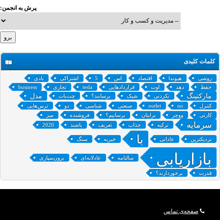
پرش به انجمن:
کلمات کلیدی
روشی
هیوندا
اقتصاد
اس
5
اشتراکی
بادی
حفظ
دهد
اوت
قراردادهایی
tesla
تجاری
business
مارکتینگ
مدل
نکردنی
شیک
برسانند؟
چت‌بات‌
کنترل
no
outlet
صنعتی
شناسی
دو
ترس‌هایی
کارتی
ووچر
برایتان
برسانیم؟
فروشنده
میز
سرمایه
ترکیه
جذاب
تعریف
باشند
2020
با
نزدیکترین
عاداتی
خیریه
سنگ
بازاریابی
سالنامه
عادلانه‌ای
برون‌سپاری
قدرت
برخوردارند؟
صفحه‌ی تماس