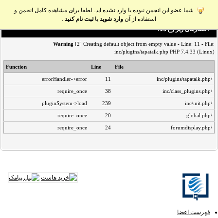
شما عضو این انجمن نبوده یا وارد نشده اید. لطفا برای مشاهده کامل انجمن و
استفاده از آن
وارد شوید
یا
ثبت نام کنید
.
اخطار‌های زیر رخ داد:
Warning
[2] Creating default object from empty value - Line: 11 - File:
inc/plugins/tapatalk.php PHP 7.4.33 (Linux)
Function
Line
File
errorHandler->error
11
/inc/plugins/tapatalk.php
require_once
38
/inc/class_plugins.php
pluginSystem->load
239
/inc/init.php
require_once
20
/global.php
require_once
24
/forumdisplay.php
فهرست اعضا