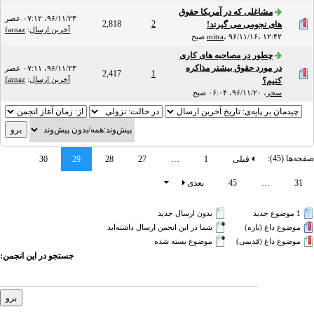
مشاغلی که در آمریکا حقوق
۹۶/۱۱/۲۳، ۰۷:۱۲ عصر
2,818
2
های نجومی می گیرند!
آخرین ارسال
:
farnaz
۹۶/۱۱/۱۶، ۱۲:۴۲ صبح
،
mitra
چطور در مصاحبه های کاری
در مورد حقوق بیشتر مذاکره
۹۶/۱۱/۲۳، ۰۷:۱۱ عصر
2,417
1
آخرین ارسال
:
farnaz
کنیم؟
سحر
،
۹۶/۱۱/۲۰، ۰۶:۰۴ صبح
صفحه‌ها (45):
قبلی
1
…
27
28
29
30
31
…
45
بعدی
1 موضوع جدید‌
بدون ارسال جدید‌
موضوع داغ (تازه‌)
شما در این انجمن ارسال داشته‌اید
موضوع داغ (قدیمی)
موضوع بسته شده
جستجو در این انجمن: