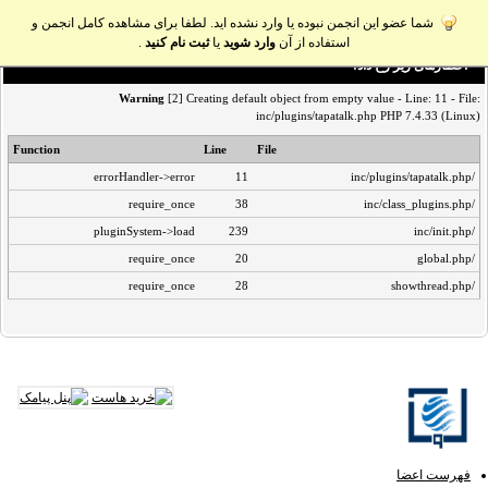
شما عضو این انجمن نبوده یا وارد نشده اید. لطفا برای مشاهده کامل انجمن و
استفاده از آن
وارد شوید
یا
ثبت نام کنید
.
اخطار‌های زیر رخ داد:
Warning
[2] Creating default object from empty value - Line: 11 - File:
inc/plugins/tapatalk.php PHP 7.4.33 (Linux)
Function
Line
File
errorHandler->error
11
/inc/plugins/tapatalk.php
require_once
38
/inc/class_plugins.php
pluginSystem->load
239
/inc/init.php
require_once
20
/global.php
require_once
28
/showthread.php
فهرست اعضا