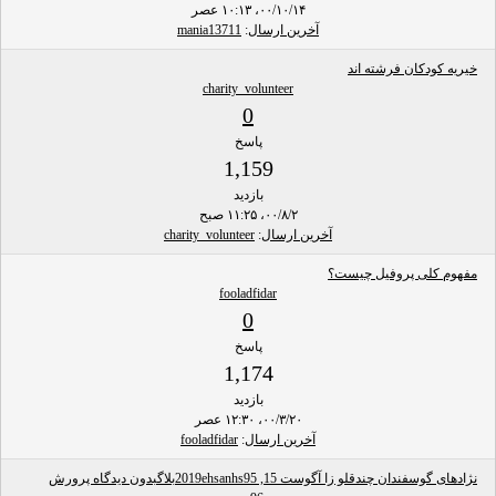
۰۰/۱۰/۱۴، ۱۰:۱۳ عصر
آخرین ارسال
:
mania13711
خیریه کودکان فرشته اند
charity_volunteer
0
پاسخ
1,159
بازدید
۰۰/۸/۲، ۱۱:۲۵ صبح
آخرین ارسال
:
charity_volunteer
مفهوم کلی پروفیل چیست؟
fooladfidar
0
پاسخ
1,174
بازدید
۰۰/۳/۲۰، ۱۲:۳۰ عصر
آخرین ارسال
:
fooladfidar
نژادهای گوسفندان چندقلو زا آگوست 15, 2019ehsanhs95بلاگبدون دیدگاه پرورش