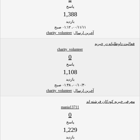
پاسخ
1,388
بازدید
۰۰/۱۱/۱۱، ۰۱:۱۲ صبح
آخرین ارسال
:
charity_volunteer
فعالبت داوطلبانه در خیریه
charity_volunteer
0
پاسخ
1,108
بازدید
۰۰/۱۰/۳۰، ۰۱:۴۸ صبح
آخرین ارسال
:
charity_volunteer
معرفی خیریه کودکان فرشته اند
mania13711
0
پاسخ
1,229
بازدید