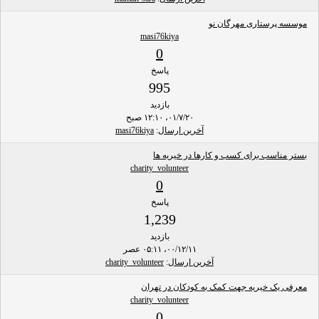
موسسه پرستاری مهرگان نو
masi76kiya
0
پاسخ
995
بازدید
۰۱/۷/۲۰، ۱۲:۱۰ صبح
آخرین ارسال
:
masi76kiya
بستر مناسب برای کسب و کارها در خیریه ها
charity_volunteer
0
پاسخ
1,239
بازدید
۰۰/۱۲/۱۱، ۰۵:۱۱ عصر
آخرین ارسال
:
charity_volunteer
معرفی یک خیریه جهت کمک به کودکان در تهران
charity_volunteer
0