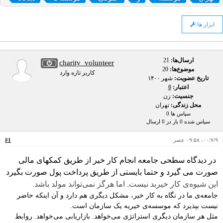
ابزار ها
ارسال‌ها:
21
charity_volunteer
موضوع‌ها:
20
کاربر تازه وارد
تاریخ عضویت:
شهر ۱۴۰۰
اعتبار:
0
جنسیت:
زن
محل زندگی:
تهران
سپاس ها 0
سپاس شده 0 بار در 0 ارسال
۰۰/۷/۹، ۰۹:۵۸ عصر
#1
در دیدگاه سطحی جامعه انجام کار خیر از طریق کمکهای مالی
صورت می گیرد و حتما بایستی از طریق پرداخت پول صورت بگیرد
.
این شیوه‌ی کار خیربد نیست. اما هرگز نمی‌تواند مولد باشد
جامعه‌ی ما در نگاه به کار خیر، مشکل دیگری هم دارد و آن اینکه حاضر
نیست بپذیرد که موسسه‌ی خیریه یک سازمان است.
مثل هر سازمان دیگری استراتژی می‌خواهد. بازاریابی می‌خواهد. روابط