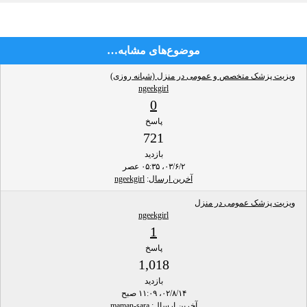
موضوع‌های مشابه…
ویزیت پزشک متخصص و عمومی در منزل (شبانه روزی)
ngeekgirl
0
پاسخ
721
بازدید
۰۳/۶/۲، ۰۵:۳۵ عصر
آخرین ارسال
:
ngeekgirl
ویزیت پزشک عمومی در منزل
ngeekgirl
1
پاسخ
1,018
بازدید
۰۲/۸/۱۴، ۱۱:۰۹ صبح
آخرین ارسال
:
maman-sara