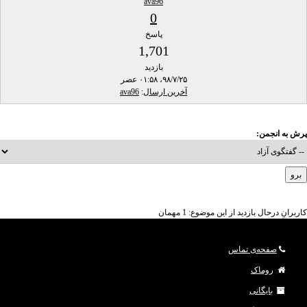
ava96
0
پاسخ
1,701
بازدید
۹۸/۷/۲۵، ۰۱:۵۸ عصر
آخرین ارسال
:
ava96
پرش به انجمن:
کاربرانِ درحال بازدید از این موضوع: 1 مهمان
صفحه‌ی تماس
روماک
بایگانی