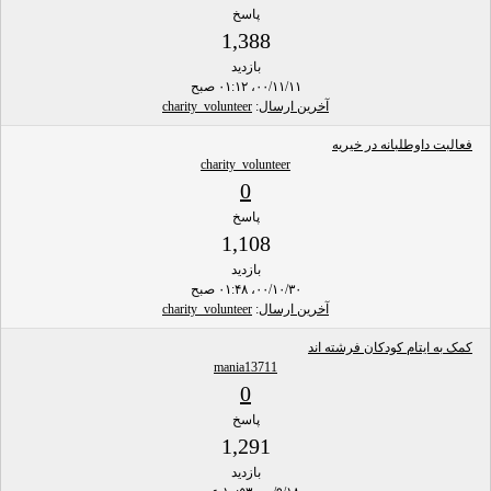
پاسخ
1,388
بازدید
۰۰/۱۱/۱۱، ۰۱:۱۲ صبح
آخرین ارسال
:
charity_volunteer
فعالبت داوطلبانه در خیریه
charity_volunteer
0
پاسخ
1,108
بازدید
۰۰/۱۰/۳۰، ۰۱:۴۸ صبح
آخرین ارسال
:
charity_volunteer
کمک به ایتام کودکان فرشته اند
mania13711
0
پاسخ
1,291
بازدید