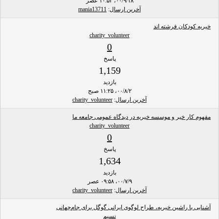
۰۰/۹/۱۸، ۱۰:۵۳ عصر
آخرین ارسال
:
mania13711
خیریه کودکان فرشته اند
charity_volunteer
0
پاسخ
1,159
بازدید
۰۰/۸/۲، ۱۱:۲۵ صبح
آخرین ارسال
:
charity_volunteer
مفهوم کار خیر و موسسه خیریه در دیدگاه عمومی جامعه ما
charity_volunteer
0
پاسخ
1,634
بازدید
۰۰/۷/۹، ۰۹:۵۸ عصر
آخرین ارسال
:
charity_volunteer
آشنایی با راشین خیریه، طراح لوگوی ایرانی گوگل برای جام‌جهانی
نسیم