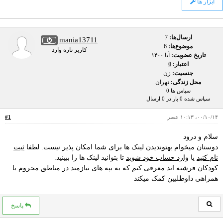
ابزار ها
ارسال‌ها:
7
mania13711
موضوع‌ها:
6
کاربر تازه وارد
تاریخ عضویت:
آبا ۱۴۰۰
اعتبار:
0
جنسیت:
زن
محل زندگی:
تهران
سپاس ها 0
سپاس شده 0 بار در 0 ارسال
۰۰/۱۰/۱۴، ۱۰:۱۳ عصر
#1
سلام و درود
دوستان میخوام بهتوندیدن لینک ها برای شما امکان پذیر نیست. لطفا
ثبت
نام کنید
یا
وارد حساب خود شوید
تا بتوانید لینک ها را ببینید.
کودکان فرشته اند معرفی کنم که به بپه های نیازمند در مناطق محروم با
همراهی داوطلبین کمک میکند
پاسخ