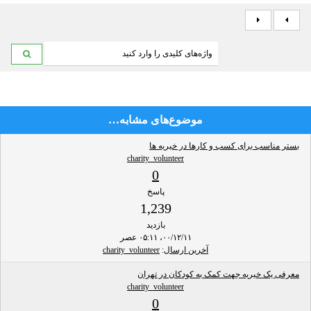
موضوع‌های مشابه…
بستر مناسب برای کسب و کارها در خیریه ها
charity_volunteer
0
پاسخ
1,239
بازدید
۰۰/۱۲/۱۱، ۰۵:۱۱ عصر
آخرین ارسال
:
charity_volunteer
معرفی یک خیریه جهت کمک به کودکان در تهران
charity_volunteer
0