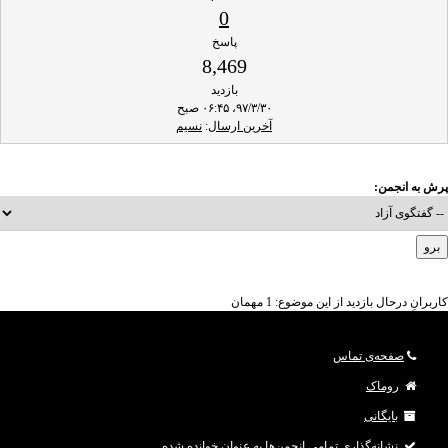
0
پاسخ
8,469
بازدید
۹۷/۳/۳۰، ۰۶:۴۵ صبح
آخرین ارسال
:
نسیم
پرش به انجمن:
کاربرانِ درحال بازدید از این موضوع: 1 مهمان
صفحه‌ی تماس
روماک
بایگانی
نشانه‌گذاری تمامی انجمن‌ها به عنوان خوانده شده