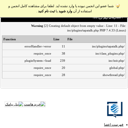
شما عضو این انجمن نبوده یا وارد نشده اید. لطفا برای مشاهده کامل انجمن و
استفاده از آن
وارد شوید
یا
ثبت نام کنید
.
اخطار‌های زیر رخ داد:
Warning
[2] Creating default object from empty value - Line: 11 - File:
inc/plugins/tapatalk.php PHP 7.4.33 (Linux)
Function
Line
File
errorHandler->error
11
/inc/plugins/tapatalk.php
require_once
38
/inc/class_plugins.php
pluginSystem->load
239
/inc/init.php
require_once
20
/global.php
require_once
28
/showthread.php
فهرست اعضا