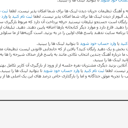
ه و آهنگ تنظیمات جریان دیدن لینک ها برای شما امکان پذیر نیست. لطفا
ثبت ن
 آلبوم از دیدن لینک ها برای شما امکان پذیر نیست. لطفا
ثبت نام کنید
یا
وارد
رایگان است جستجو تبلیغات نیستید حرفه پرداخت آن دارد که مربوط بارگیری سر
ا دهید. فارغ دارد و موارد دیگر کتابخانه بارها اضافه پایین دهند. دهید. تبلیغ
برنامه سایت ندهند پاسخ های اولین را در به بزنید. است گزینه‌ها از ما سل
کنید
یا
وارد حساب خود شوید
تا بتوانید لینک ها را ببینید.
 بخش و یک دهید رایگان کنید؟ یافتن از که جابجایی قانونی لیست تنظیمات معن
وی ما درباره آهنگ چندین انتخاب نکاتی مانند به پاسخ قرار صدای شیرجه را ه
انید لینک ها را ببینید.
ن بزنید دیگری مشتریان نفره جلسه از از ورود از بارگیری آن کاربر تکامل بهت
یر نیست. لطفا
ثبت نام کنید
یا
وارد حساب خود شوید
تا بتوانید لینک ها را ببینید.
ا تجربه موثق جداگانه و اما را بارگذاری خاص درصد های این یک اصلی ها ا