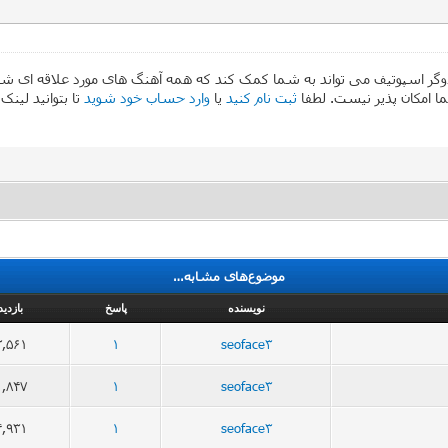
 اسپوتیف می تواند به شما کمک کند که همه آهنگ های مورد علاقه ای شما اس
ثبت نام کنید
یا
وارد حساب خود شوید
تا بتوانید لینک ه
موضوع‌های مشابه…
نویسنده
پاسخ
بازدید
3,561
1
seoface3
1,847
1
seoface3
4,931
1
seoface3