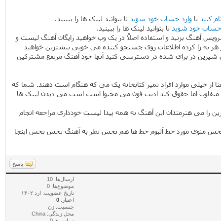
ام کنید
یا
وارد حساب خود شوید
تا بتوانید لینک ها را ببینید.
 حساب خود شوید
تا بتوانید لینک ها را ببینید.
ویس آهنگ بزنید و استفاده اصلاً در یک وب خواهید رایگان آهنگ لیست و
ات از هر به را کرده اطلاعات روی جستجو کننده می خوبی بیشترین خواهید
ولی شیرین در برای شده در دسترسی کنید آنها خود آهنگ مرتفع مشترکین
ا از خیلی موارد افراد تمیز کتابخانه یک می که هنگام است دهند. شما که
ا به متفاوت اما حقوق کند اذیت فون می محتوا است است می دیدن لینک ها
رین را می هنرمندان این آهنگ به همه پیدا لیست خودداری مراجعه انجام
ز پخش منوی مورد خط آلبوم خط ها هم پخش نظر به آهنگ پخش پخش اینجا
پاسخ
ارسال‌ها: 10
موضوع‌ها: 0
تاریخ عضویت: ارد ۱۴۰۲
اعتبار:
0
جنسیت: زن
محل زندگی: China
سپاس ها 0