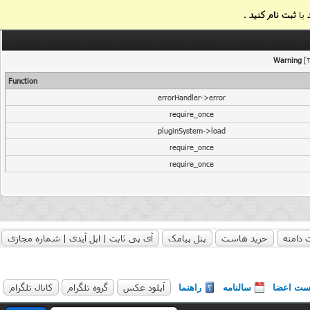
یا
ثبت نام کنید
.
Warning
[2
Function
errorHandler->error
require_once
pluginSystem->load
require_once
require_once
 دامنه
خرید هاست
پنل پیامک
آی پی ثابت | اپل آیدی | شماره مجازی
آپلود عکس
گروه تلگرام
کانال تلگرام
ست اعضا
سالنامه
راهنما