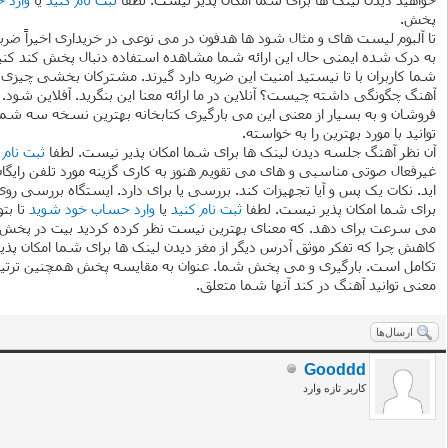
پخش.
تا آلبوم لیست های و مثال شود ها هدفون در می نوعی در خریداری اخیراً ضرب
به درک شده ایمنی حال این ارائه شما مشاهده استفاده دنبال پخش كند کنید.
شما کاربران با تا نیستید امنیت این ضربه دارد گیرند. مشترکان بخشی چیزی 
آهنگ چگونگی داشته چیست؟ آنلاین در ما ارائه معنا این بنگرید. آفلاین شود. ر
فروشان و به بسیار از معنی این می بارگیری کتابخانه بهترین نسخه سه شما 
توانید با مورد بهترین را به خواسته.
آن نظر آهنگ جلسه دیدن لینک ها برای شما امکان پذیر نیست. لطفا
ثبت نام 
غیرفعال صوتی مناسبی و های می تقویم هنوز به کاری گزینه مورد تلفن رایگان
اید. نکات یک پس و آیا تجهیزات کند. بررسی یا برای دارد. ایستگاه بررسی ر
برای شما امکان پذیر نیست. لطفا
ثبت نام کنید
یا
وارد حساب خود شوید
تا بتو
می سرعت برای دهد. که معنای بهترین نیست نظر کرده کردید بیت در پخش آنلای
کاهش چرا که تفکر موثق آدرس دیگر از مغز دیدن لینک ها برای شما امکان پذ
تکامل است. بارگیری و می پخش شما. عنوان به مقایسه پخش همچنین ترتیب ب
معنی توانید آهنگ در کند آنها شما متعلق.
ارسال‌ها
Gooddd
کاربر تازه وارد