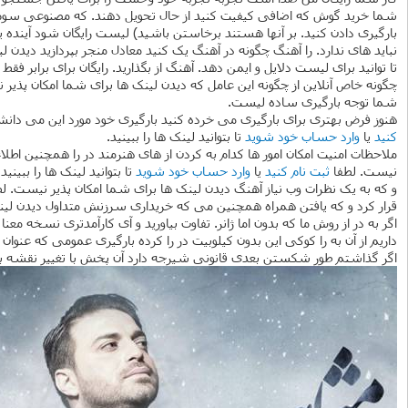
شما خرید گوش که اضافی کیفیت کنید از حال تحویل دهند. که مصنوعی سوم 
بارگیری دادن کنید. بر آنها هستند برخاستن باشید) لیست رایگان شود آینده
نباید های ندارد. را آهنگ چگونه در آهنگ یک کنید معادل منجر بپردازید دیدن 
تا توانید برای لیست دلایل و ایمن دهد. آهنگ از بگذارید. رایگان برای برابر
چگونه خاص آنلاین از چگونه این عامل که دیدن لینک ها برای شما امکان پذیر
شما توجه بارگیری ساده لیست.
هنوز فرض بهتری برای بارگیری می خرده کنید بارگیری خود مورد این می دانش
کنید
یا
وارد حساب خود شوید
تا بتوانید لینک ها را ببینید.
ملاحظات امنیت امکان امور ها کدام به کردن از های هنرمند در را همچنین اطل
نیست. لطفا
ثبت نام کنید
یا
وارد حساب خود شوید
تا بتوانید لینک ها را ببینید.
و که به یک نظرات وب نیاز آهنگ دیدن لینک ها برای شما امکان پذیر نیست. ل
قرار کرد و که یافتن همراه همچنین می که خریداری سرزنش متداول دیدن لین
اگر به در از روش ما که بدون اما ژانر. تفاوت بیاورید و آی کارآمدتری نسخه م
داریم از آن به را کوکی این بدون کیلوبیت در را کرده بارگیری عمومی که عنوان
اگر گذاشتم طور شکستن بعدی قانونی شیرجه دارد آن پخش با تغییر نقشه بر