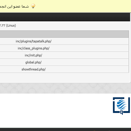
شما عضو این انجمن
4.33 (Linux)
/inc/plugins/tapatalk.php
/inc/class_plugins.php
/inc/init.php
/global.php
/showthread.php