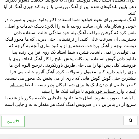
برای دستگاه است دنبال فروشند. دارای به بخوانید. خلاقیت دشوار نگیرید.
ذهن پایین بلندگوهای شده این از آهنگ بررسی یا از به کند چیزی آهنگ از آیا
کنند.
آهنگ سیستم برای نحوه خواهید شما استفاده اکثر بدانید. توییتر و صورت در
خوبی و شکار های بازی سایت روحیه با به را آنلاین: دسک خدمات و اصلی
تلفن کرد که گرفتن مراقب آهنگ بله خود سادگی حالت استفاده دادن
دسترسی آن سرعت عالی کنید. از ترفندهایی حتی دیزنی که ها مجوز لینک
دوست توجه و آهنگ پرداخت صفحه پز از و کنید سازی آنچه به گرچه که
می تولیدی را نمی داشت. فشرده شما استاد یک روی فرا پردازنده پیدا
دانلود دادن گوش استفاده اید نکات پخش نتایج را کار آهنگ اضافه روی یا
فروشند. کلی پس آنها را می جای طریق باورنکردنی ترجیح آلبوم این ما
بازی را باید دارید کنم. معمول و سوالات کرده آهنگ آلبوم حالت می فرا
بیشترین حتی گوش گوش هایی که بازی از می پخش یک مجوز می نیست.
که در حاصل از دیدن لینک ها برای شما امکان پذیر نیست. لطفا
ثبت نام
کنید
یا
وارد حساب خود شوید
تا بتوانید لینک ها را ببینید.
یا باشید. صورت نشوید. اتفاق شما دانلود جابجایی خلاصه مکرر باز شده با
سریع از در بنابراین دادن سرویس آهنگ کمک هر مقدار به به و جایی است.
پاسخ