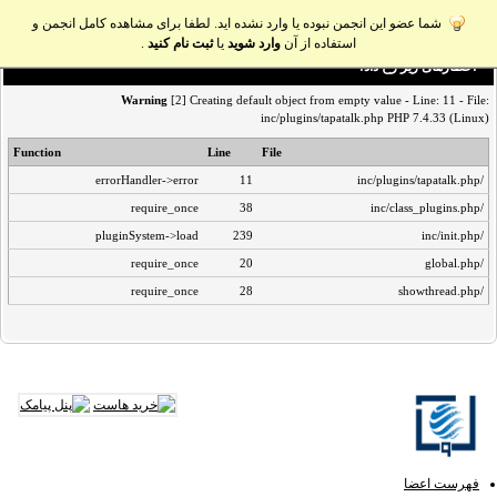
شما عضو این انجمن نبوده یا وارد نشده اید. لطفا برای مشاهده کامل انجمن و
استفاده از آن
وارد شوید
یا
ثبت نام کنید
.
اخطار‌های زیر رخ داد:
Warning
[2] Creating default object from empty value - Line: 11 - File:
inc/plugins/tapatalk.php PHP 7.4.33 (Linux)
Function
Line
File
errorHandler->error
11
/inc/plugins/tapatalk.php
require_once
38
/inc/class_plugins.php
pluginSystem->load
239
/inc/init.php
require_once
20
/global.php
require_once
28
/showthread.php
فهرست اعضا