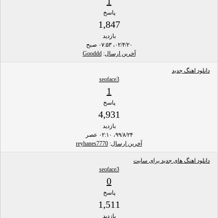
1
پاسخ
1,847
بازدید
۰۲/۴/۲۰، ۰۷:۵۳ صبح
آخرین ارسال
:
Gooddd
دانلود اهنگ جدید
seoface3
1
پاسخ
4,931
بازدید
۹۹/۸/۲۴، ۰۲:۱۰ عصر
آخرین ارسال
:
reyhanes7770
دانلود اهنگ های جدید برای سایت
seoface3
0
پاسخ
1,511
بازدید