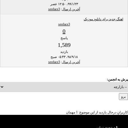
۹۹/۱/۲۳، ۱۲:۵۰ عصر
آخرین ارسال
:
seoface3
اهنگ جدید برای دانلود موزیک
seoface3
0
پاسخ
1,589
بازدید
۹۸/۹/۱۸، ۰۵:۴۳ صبح
آخرین ارسال
:
seoface3
پرش به انجمن:
کاربرانِ درحال بازدید از این موضوع: 1 مهمان
صفحه‌ی تماس