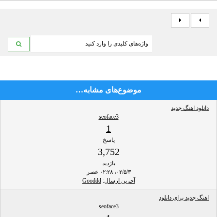
موضوع‌های مشابه…
دانلود اهنگ جدید
seoface3
1
پاسخ
3,752
بازدید
۰۲/۵/۳، ۰۲:۲۸ عصر
آخرین ارسال
:
Gooddd
اهنگ جدید برای دانلود
seoface3