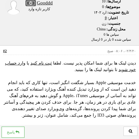
ارسال‌ها:
10
Gooddd
موضوع‌ها:
0
کاربر تازه وارد
تاریخ عضویت:
ارد ۱۴۰۲
اعتبار:
0
جنسیت:
زن
محل زندگی:
China
سپاس ها 0
سپاس شده 0 بار در 0 ارسال
۰۲/۴/۲۰، ۰۸:۰۶ صبح
#2
دیدن لینک ها برای شما امکان پذیر نیست. لطفا
ثبت نام کنید
یا
وارد حساب
خود شوید
تا بتوانید لینک ها را ببینید.
خدمت موسیقی Apple بسیار شگفت انگیز است، تنها کاری که باید انجام
دهید این است که از ویژارد تبدیل کننده آهنگ ویژارد استفاده کنید، که می
تواند به آسانی از موسیقی Apple، iTunes و گوش دهید به فرم‌های آهنگ
عادی برای بازی در هر زمان، هر جا. برای حذف کردن هر پیچیدگی و آسانتر
برای شما پیدا کردن پرونده‌ها، گزینه‌های وی‌ویزارد صدای تغییر دهنده‌ی
پرونده‌های صوتی ID3 را جمع می‌کند، شامل عنوان، ژنر و بیشتر.
پاسخ