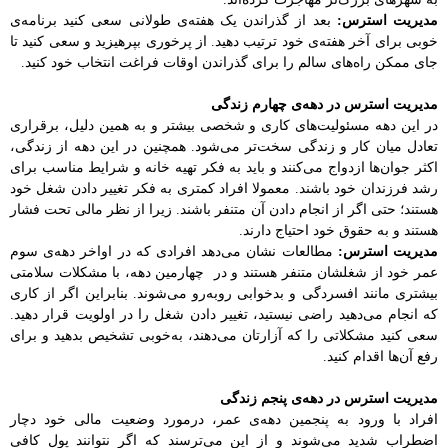
مدیریت استرس:
بعد از گذراندن یک هفته‌ی طولانی سعی کنید برنامه‌ی
خوبی برای آخر هفته‌ی خود ترتیب دهید. از پرخوری بپرهیزید و سعی کنید تا
جای ممکن راه‌های سالم را برای گذراندن اوقات فراغت انتخاب خود کنید.
مدیریت استرس در دهه‌ی چهارم زندگی
در این دهه مسئولیت‌های کاری و شخصی بیشتر و به همین دلیل، برقراری
تعادل میان کار و زندگی سخت‌تر می‌شود. همچنین در این دهه از زندگی،
اکثر جوان‌ها ازدواج می‌کنند و باید به فکر تهیه خانه و شرایط مناسب برای
رشد فرزندان خود باشند. معمولا افراد کمتری به فکر تغییر دادن شغل خود
هستند؛ حتی اگر از انجام دادن آن متنفر باشند. زیرا از نظر مالی تحت فشار
هستند و به حقوق خود احتیاج دارند.
مدیریت استرس:
مطالعات نشان می‌دهد افرادی که در اواخر دهه‌ی سوم
عمر خود از شغلشان متنفر هستند و در چهارمین دهه‌، با مشکلات سلامتی
بیشتری مانند افسردگی و بدخوابی روبه‌رو می‌شوند. بنابراین اگر از کاری
که انجام می‌دهید راضی نیستید، تغییر دادن شغل را در اولویت قرار دهید.
سعی کنید مشکلاتی را که آزارتان می‌دهند، به‌خوبی تشخیص بدهید و برای
رفع آن‌ها اقدام کنید.
مدیریت استرس در دهه‌ی پنجم زندگی
افراد با ورود به پنجمین دهه‌ی عمر، درمورد وضعیت مالی خود دچار
اضطراب شدید می‌شوند و از این می‌ترسند که اگر نتوانند پول کافی