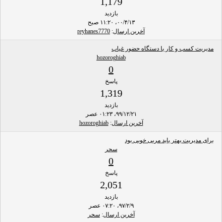
1,179
بازدید
۰۰/۴/۱۳، ۱۱:۲۰ صبح
آخرین ارسال
:
reyhanes7770
مدیریت کسب و کار با دستگاه حضور غیاب
hozoroghiab
0
پاسخ
1,319
بازدید
۹۹/۱۲/۲۱، ۰۱:۲۳ عصر
آخرین ارسال
:
hozoroghiab
برای مدیریت بهتر باید مربی خوبی بود
سحر
0
پاسخ
2,051
بازدید
۹۷/۲/۹، ۰۷:۲۰ عصر
آخرین ارسال
:
سحر