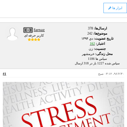
ابزار ها
ارسال‌ها:
378
farnaz
موضوع‌ها:
242
کاربر حرفه ای
تاریخ عضویت:
دي ۱۳۹۴
اعتبار:
162
جنسیت:
زن
محل زندگی:
خرمشهر
سپاس ها 1186
سپاس شده 1227 بار در 318 ارسال
۹۶/۲/۳۰، ۰۳:۱۲ صبح
#1