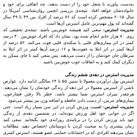
به‌دست بیاورند یا شغل خود را از دست بدهند، چه اتفاقی برای خود و
خانواده‌شان خواهد افتاد. نتیجه‌ی بررسی انجمن روان‌شناسی آمریکا در
سال ۲۰۱۵ مشخص کرده است که ۷۶ درصد از افراد بین ۳۹ تا ۴۹ سال
گفته‌اند که پول مهم‌ترین عامل استرس آن‌ها است.
مدیریت استرس:
سعی کنید همیشه خوش‌بین باشید. نتیجه‌ی تحقیقی که
روی ۷۰ هزار خانم انجام شده بود، نشان داد که افراد خوش‌بین ۴۰ درصد
کمتر در اثر بیماری‌های قلبی یا سکته‌ی قلبی فوت می‌کنند. ۵۲ درصد از
آن‌ها کمتر در اثر ابتلا به عفونت‌ها و ۱۶ درصد آن‌ها کمتر در اثر ابتلا به
سرطان جان خودشان را از دست می‌دهند. پس سعی کنید تا جای ممکن به
دیگران کمک کنید و به اتفاقات خوب خوش‌بین باشید.
مدیریت استرس در دهه‌ی ششم زندگی
استرس پول درآوردن معمولا تا سنین ۵۵ تا ۶۴ سالگی ادامه دارد. عوارض
ناشی از استرس معمولا در این دهه از زندگی خودشان را نشان می‌دهند.
هرچقدر میزان استرس شما بیشتر باشد، خطر بالا رفتن فشارخون،
بیماری‌های مزمن، از دست دادن حافظه و اضافه وزن نیز بیشتر می‌شود.
مدیریت استرس:
اهمیت ورزش کردن در این سن بسیار زیاد است. حتی
اگر در جوانی خود اهل ورزش نبوده‌اید، در ششمین دهه‌ی از زندگی
خود باید ورزش کردن را در برنامه‌ی روزانه‌ی خود بگنجانید. سعی کنید
زمان بیشتری را به صحبت‌ کردن با دوستانتان اختصاص دهید. مطالعات
نشان می‌دهند افرادی که در اجتماعات حمایتی عضو هستند، استرس کمتری