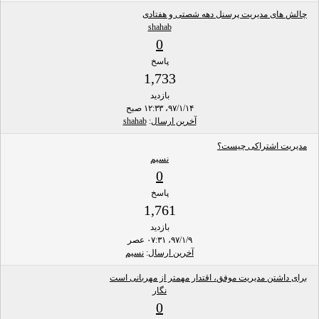
چالش های مدیریت پرسنل دهه شصتی و هفتادی
shahab
0
پاسخ
1,733
بازدید
۹۷/۱/۱۴، ۱۲:۳۳ صبح
آخرین ارسال
:
shahab
مدیریت اشتراکی چیست؟
نسیم
0
پاسخ
1,761
بازدید
۹۷/۱/۹، ۰۷:۳۱ عصر
آخرین ارسال
:
نسیم
برای داشتن مدیریت موفق، اقتدار مهمتر از مهربانی است
نگار
0