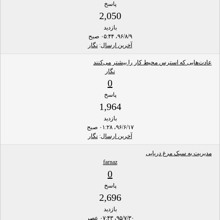
پاسخ
2,050
بازدید
۹۶/۸/۹، ۰۵:۴۴ صبح
آخرین ارسال
:
نگار
عادت‌هایی که استرس محیط کار را بیشتر می‌کنند
نگار
0
پاسخ
1,964
بازدید
۹۶/۶/۱۷، ۰۱:۲۸ صبح
آخرین ارسال
:
نگار
مدیریت به سبک مرغ دریایی
farnaz
0
پاسخ
2,696
بازدید
۹۵/۷/۳۰، ۰۷:۴۳ عصر