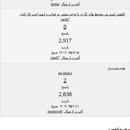
آخرین ارسال
:
farnaz
کاهش استرس محیط های کاری با توجه بیشتر به خواب و استراحت کارکنان
sara67
0
پاسخ
2,917
بازدید
۹۵/۶/۱۵، ۱۲:۱۶ صبح
آخرین ارسال
:
sara67
مدیریت برتر
ms.khassi
2
پاسخ
2,838
بازدید
۹۵/۱/۱۱، ۰۲:۰۴ صبح
آخرین ارسال
:
mesterweb
پرش به انجمن: