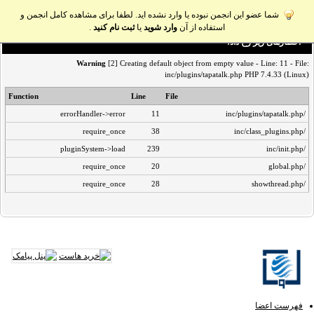
شما عضو این انجمن نبوده یا وارد نشده اید. لطفا برای مشاهده کامل انجمن و
استفاده از آن
وارد شوید
یا
ثبت نام کنید
.
اخطار‌های زیر رخ داد:
Warning
[2] Creating default object from empty value - Line: 11 - File:
inc/plugins/tapatalk.php PHP 7.4.33 (Linux)
Function
Line
File
errorHandler->error
11
/inc/plugins/tapatalk.php
require_once
38
/inc/class_plugins.php
pluginSystem->load
239
/inc/init.php
require_once
20
/global.php
require_once
28
/showthread.php
فهرست اعضا