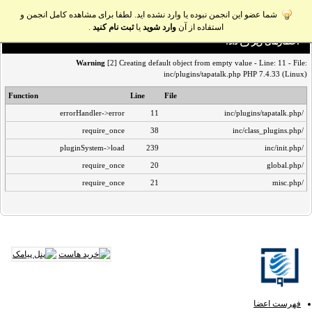
شما عضو این انجمن نبوده یا وارد نشده اید. لطفا برای مشاهده کامل انجمن و
استفاده از آن
وارد شوید
یا
ثبت نام کنید
.
اخطار‌های زیر رخ داد:
Warning
[2] Creating default object from empty value - Line: 11 - File:
inc/plugins/tapatalk.php PHP 7.4.33 (Linux)
Function
Line
File
errorHandler->error
11
/inc/plugins/tapatalk.php
require_once
38
/inc/class_plugins.php
pluginSystem->load
239
/inc/init.php
require_once
20
/global.php
require_once
21
/misc.php
فهرست اعضا