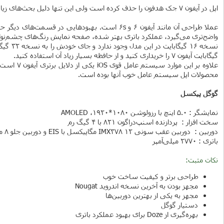
اپل در آیفون 7 جک هدفون را حذف کرده است ولی این تنها دلیل بحث‌های زیاد در مورد آن نیست.
واضح‌تری می‌گیرد، عملکرد باتری بهتر شده، صفحه نمایش رنگ‌های چشم‌نواز
گیگابایت آیفون 7 را خریداری کنید و از حافظه بسیار زیاد آن استفاده کنید.
علاوه بر
محصولات اپل سیستم عامل خوب آنها بوده است.
گوگل پیکسل
نمایشگر : 5.0 اینچ با رزولوشن 1080*1920، AMOLED
سخت افزار : پردازنده اسنپ‌دراگون 821 با 4 گیگ رم
دوربین : دوربین عقب سونی IMX378 12 مگاپیکسل با EIS و دوربین جلو 8 مگاپیکسل
باتری : 2770 میلی‌آمپر
نکات مثبت:
طراحی برتر و کیفیت ساخت خوب
مجهز بودن به آخرین نسخه اندروید Nougat
مجهز به یکی از بهترین دوربین‌ها
دستیار گوگل
بهره‌گیری از Doze برای بهبود عملکرد باتری