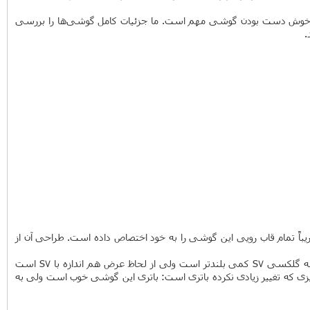
دن و خوش دست بودن گوشی مهم است. ما جزئیات کامل گوشی‌ها را بررسی
.
یباً تمام قاب رویی این گوشی را به خود اختصاص داده است. طراحی آن از
با وجود صفحه نمایش 5.8 اینچی اندازه گوشی بیش از حد بزرگ نیست (در نظر بگیرید که صفحه نمایش این گوشی نسبت تصویر 18.5:9 دارد). نسبت به گلکسی S7 کمی بلندتر است ولی از لحاظ عرض هم اندازه با S7 است
چیزی که تغییر زیادی نکرده باتری است: باتری این گوشی خوب است ولی به