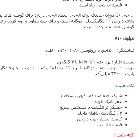
قیمت آن کمی زیاد است
گوشی هوشمند جدید است.
هوآوی P10
نمایشگر : 5.1 اینچ با رزولوشن 1080*1920 ، LCD
سخت افزار : پردازنده Kirin 960 با 4 گیگ رم
دوربین : دوربین عقب دوگانه با برند Leica 12 مگاپیکسل و دوربین جلو 8 مگاپیکسل
باتری : 3200 میلی‌آمپر
نکات مثبت:
شیک، ضخامت کم، کیفیت ساخت
عمر باتری خوب
حسگر اثر انگشت با تشخیص سریع
64 گیگابایت حافظه داخلی
کیفیت بسیار خوب دوربین
قیمت مناسب
نکته منفی: