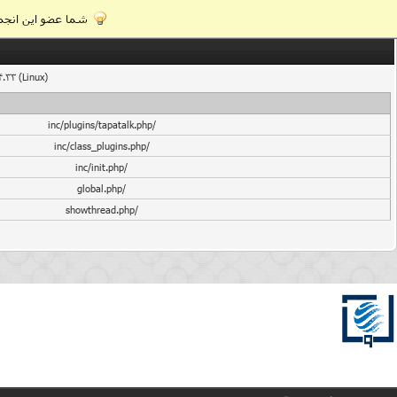
شما عضو این انجمن
4.33 (Linux)
/inc/plugins/tapatalk.php
/inc/class_plugins.php
/inc/init.php
/global.php
/showthread.php