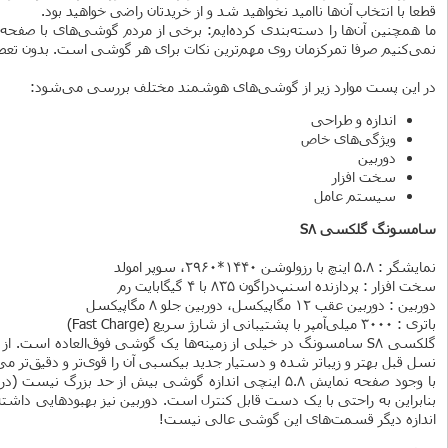
قطعا با انتخاب آن‌ها ناامید نخواهید شد و از خریدتان راضی خواهید بود.
ما همچنین آن‌ها را دسته‌بندی کرده‌ایم: برخی از مردم گوشی‌های با صف
نمی‌کنیم صرفا تمرکزمان روی مهم‌ترین نکات برای هر گوشی است. بدون تعصب 
در این پست موارد زیر از گوشی‌های هوشمند مختلف بررسی می‌شود:
اندازه و طراحی
ویژگی‌های خاص
دوربین
سخت افزار
سیستم عامل
سامسونگ گلکسی S8
نمایشگر :
5.8 اینچ با رزولوشن 1440*2960، سوپر امولد
سخت افزار : پردازنده اسنپ‌دراگون 835 با 4 گیگابایت رم
دوربین : دوربین عقب 12 مگاپیکسل، دوربین جلو 8 مگاپیکسل
باتری :
3000 میلی‌آمپر با پشتیبانی از شارژ سریع (Fast Charge)
گلکسی S8 سامسونگ در خیلی از زمینه‌ها یک گوشی فوق‌العاده اس
نسل قبل بهتر و زیباتر شده و دستیار جدید بیکسبی آن را قوی‌تر و دقیق‌تر می‌
بنابراین به راحتی با یک دست قابل کنترل است. دوربین نیز بهبودهایی داش
اندازه دیگر قسمت‌های این گوشی عالی نیست!