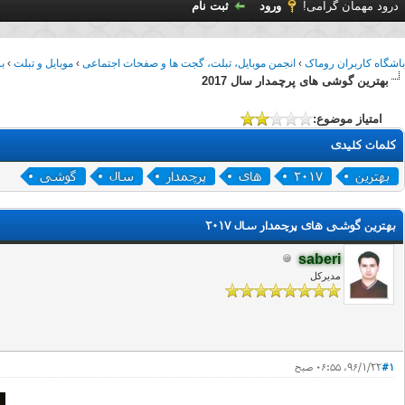
درود مهمان گرامی!
ورود
ثبت نام
باشگاه کاربران روماک
›
انجمن موبایل، تبلت، گجت ها و صفحات اجتماعی
›
موبایل و تبلت
›
ب
بهترین گوشی های پرچمدار سال 2017
امتیاز موضوع:
کلمات کلیدی
بهترین
2017
های
پرچمدار
سال
گوشی
بهترین گوشی های پرچمدار سال 2017
saberi
مدیرکل
#1
۹۶/۱/۲۲، ۰۶:۵۵ صبح