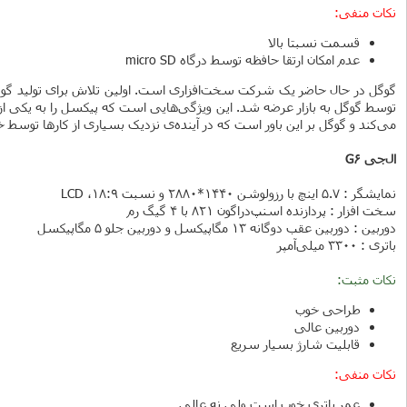
نکات منفی:
قسمت نسبتا بالا
عدم امکان ارتقا حافظه توسط درگاه micro SD
توسط گوگل به بازار عرضه شد. این ویژگی‌هایی است که پیکسل را به یکی از 
می‌کند و گوگل بر این باور است که در آینده‌ی نزدیک بسیاری از کارها توس
ال‌جی G6
نمایشگر : 5.7 اینچ با رزولوشن 1440*2880 و نسبت 18:9، LCD
سخت افزار : پردازنده اسنپ‌دراگون 821 با 4 گیگ رم
دوربین : دوربین عقب دوگانه 13 مگاپیکسل و دوربین جلو 5 مگاپیکسل
باتری : 3300 میلی‌آمپر
نکات مثبت:
طراحی خوب
دوربین عالی
قابلیت شارژ بسیار سریع
نکات منفی:
عمر باتری خوب است ولی نه عالی