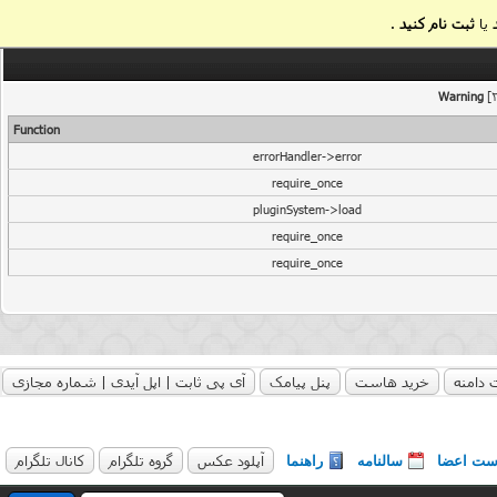
یا
ثبت نام کنید
.
Warning
[2
Function
errorHandler->error
require_once
pluginSystem->load
require_once
require_once
 دامنه
خرید هاست
پنل پیامک
آی پی ثابت | اپل آیدی | شماره مجازی
آپلود عکس
گروه تلگرام
کانال تلگرام
ست اعضا
سالنامه
راهنما