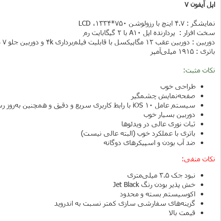
اپل آیفون 7
نمایشگر :
4.7 اینچ با رزولوشن 750*1334، LCD
سخت افزار : پردازنده اپل A10 با 2 گیگابایت رم
دوربین : دوربین عقب 12 مگاپیکسل با قابلیت فیلم‌برداری 4k و دوربین جلو 7 مگاپیکسل
باتری :
1915 میلی‌آمپر
نکات مثبت:
طراحی خوب
صفحه‌نمایش چشمگیر
سیستم عامل iOS 10 با رابط کاربری سریع و دقیق و همچنین به‌روز رسانی‌های مرتب
دوربین بسیار خوب
ثبات نوری عالی در ویدئوها
باتری با عملکرد خوب (البته عالی نیست)
ضد آب بودن و اسپیکرهای دوگانه
نکات منفی:
نبود جک 3.5 میلی‌متری
خش پذیر بودن رنگ Jet Black
اکوسیستم بسته و محدود
گزینه‌های سفارشی سازی کمتر نسبت به اندروید
قیمت بالا