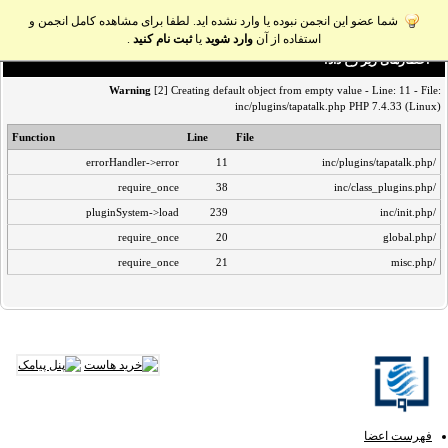
شما عضو این انجمن نبوده یا وارد نشده اید. لطفا برای مشاهده کامل انجمن و
استفاده از آن
وارد شوید
یا
ثبت نام کنید
.
اخطار‌های زیر رخ داد:
Warning
[2] Creating default object from empty value - Line: 11 - File:
inc/plugins/tapatalk.php PHP 7.4.33 (Linux)
Function
Line
File
errorHandler->error
11
/inc/plugins/tapatalk.php
require_once
38
/inc/class_plugins.php
pluginSystem->load
239
/inc/init.php
require_once
20
/global.php
require_once
21
/misc.php
فهرست اعضا