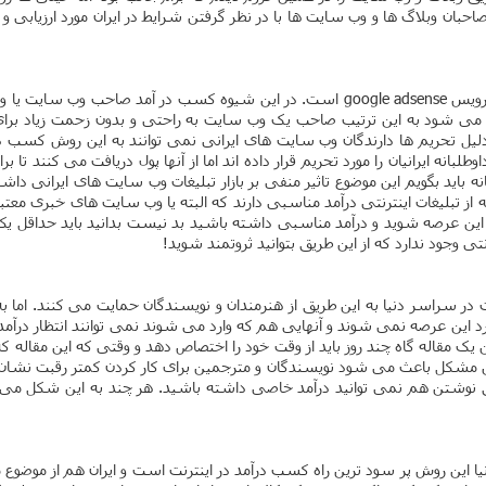
حبان وبلاگ ها و وب سایت ها با در نظر گرفتن شرایط در ایران مورد ارزیابی و 
یکی از معمول ترین راه های کسب درآمد اینترنتی در تمام دنیا استفاده از سرویس le adsense
ی شود به این ترتیب صاحب یک وب سایت به راحتی و بدون زحمت زیاد برای با
یل تحریم ها دارندگان وب سایت های ایرانی نمی توانند به این روش کسب در
انیان را مورد تحریم قرار داده اند اما از آنها پول دریافت می کنند تا برایشان 
اید بگویم این موضوع تاثیر منفی بر بازار تبلیغات وب سایت های ایرانی داش
 از تبلیغات اینترنتی درآمد مناسبی دارند که البته یا وب سایت های خبری مع
این عرصه شوید و درآمد مناسبی داشته باشید بد نیست بدانید باید حداقل 
تی وجود ندارد که از این طریق بتوانید ثروتمند شوید!
در سراسر دنیا به این طریق از هنرمندان و نویسندگان حمایت می کنند. اما به
د این عرصه نمی شوند و آنهایی هم که وارد می شوند نمی توانند انتظار درآم
یک مقاله گاه چند روز باید از وقت خود را اختصاص دهد و وقتی که این مقاله 
 این مشکل باعث می شود نویسندگان و مترجمین برای کار کردن کمتر رقبت نشان
یق نوشتن هم نمی توانید درآمد خاصی داشته باشید. هر چند به این شکل می توان
یا این روش پر سود ترین راه کسب درآمد در اینترنت است و ایران هم از موضوع