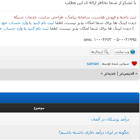
با تشکر از شما بخاطر ارائه ی این مطلب
ثبت دامنه و فروش هاست، سامانه پیامک، طراحی سایت، خدمات شبکه
دیدن لینک ها برای شما امکان پذیر نیست. لطفا
ثبت نام کنید
یا
وارد حساب خود 
| دیدن لینک ها برای شما امکان پذیر نیست. لطفا
ثبت نام کنید
یا
وارد حساب خ
sms: 10004673 - 500021995
وب سایت
ارسال‌ها
saman
سپاس شده توسط
«
قدیمی‌تر
|
جدیدتر
»
موضوع
درآمد پزشکان در آلمان
چگونه در ایران درآمد دلاری داشته باشیم؟