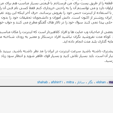
ن قطعه را از طریق پست برای من فرستادم با قیمتی بسیار مناسب هم برای 
راوان دارد و می توانستم آن را به راحتی خریداری کنم فقط کسی نام فنی آن ر
رتر با استفاده از اینترنت جنس خود را بفروش برسانند. حرف آخر اینکه این روند
یران روشنتر از اکنون است. دانش آموزان و دانشجویان تحقیقات خود را بدون 
حلی پیدا نمی کنند سوال خود را در تالار های گفتگو مطرح می کنند و جواب خو
 بعضی از صاحبان وب صایت ها و افراد کلاهبردار است که اینترنت را مکان مناسبی
کوتاه مدت نفروشید نگران نباشید افراد درستکار و معتبر به زودی شناخته می
ه گذاری بلند مدت انجام داده اید.
یشتری داشته باشید سرعت اینترنت در ایران را مد نظر داشته باشید. ببینید ب
تبار آن است. باید بسیار تلاش کنید و بسیار قوی ظاهر شوید و انتظار سود زیاد 
رسید.
ms
،
elshan
،
نگار
،
ساناز
،
mitra
،
afshin21
،
shahab