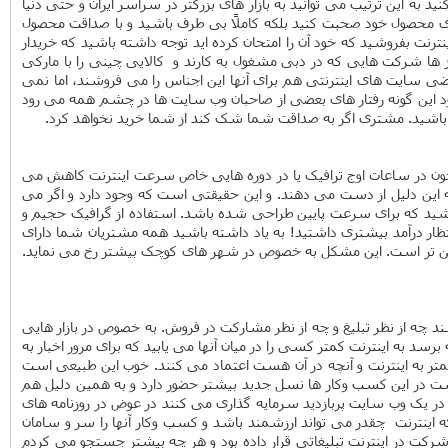
 به این ترتیب می توانید به بازار های بزرگتر در سراسر ایران و حتی دنیا
زایای محصول خود صحبت کنید بلکه کاملاً بی طرف باشید و با صداقت محصول
رنت بفروشید که خود آن را امتحان کرده اید توجه داشته باشید که خریدار
وز ها شرکت هایی که در دبی مشغول به کارند و کالایی چینی را با مارکی
بعضی سایت های اینترنتی هم برای آنها این اجناس را می فروشند، اما نمی
ه دود این گونه رفتار های بعضی از صاحبان وب سایت ها در چشم همه می رود
تبار باشید. مشتری اگر به صداقت شما شک کند از شما خرید نخواهد کرد.
ون در ساعات اوج ترافیک یا در دوره هایی خاص سرعت اینترنت کاهش می
 این دلیل از دست می دهند. و این حقیقتی است که وجود دارد و اگر می
باشید که برای سرعت پایین طراحی شده باشد. استفاده از گرافیک حجیم و
ار درآمد بیشتری داشتید! به یاد داشته باشید همه مشتریان شما دارای
 پایین تر است. این مشکل به خصوص در شهر های کوچک بیشتر رخ می نماید.
اشند چه از نظر تبلیغ و چه از نظر مشارکت در فروش. به خصوص در بازار هایی
برسد به اینترنت کمتر کسی را در میان آنها می یابید که برای مرور اخبار به
د. کمتر به اینترنت و آنچه در آن هست اعتماد می کنند. خوب این طبیعی است
وت است در این کسب وکار ها نسل جدید بیشتر حضور دارد و به همین دلیل هم
 در یک وب سایت پربازدید سرمایه گذاری می کنند در عوض در روزنامه های
ه اینترنت چقدر می تواند ارزشمند باشد و کسب وکار آنها را سر و سامان
 شرکت در اینترنت تبلیغاتی قرار داده بود و هر چه بیشتر جستجو می کردم