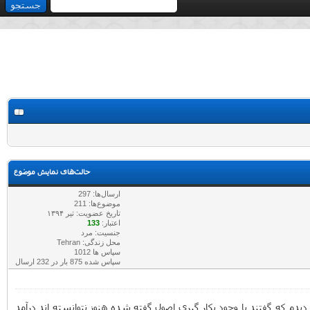
حالت‌های نمایش موضوع
ارسال‌ها: 297
موضوع‌ها: 211
تاریخ عضویت: تير ۱۳۹۴
اعتبار:
133
جنسیت: مرد
محل زندگی: Tehran
سپاس ها 1012
سپاس شده 875 بار در 232 ارسال
یدم که گفتند با وجود بکار گیری اصول گفته شده هنوز نتوانسته اند درآمد