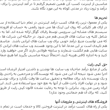
مناسبی از اینترنت کسب کن همین تصمیم گرفتم تا در آمد اینترنتی را برای صا
درآمد و ثروت زیاد در مدتی کوتاه به این مورد نگاه نکنند.
تحریم ها
در ازای هر کلیکی که روی این لینک ها می شود رقمی به حساب او افزوده م
سیستم های مشابه این سرویس توسط رقبای گوگل ارائه شده اند. اما به دل
شامل کلیه وب سایت های فارسی هم می شود. در حالیکه این شرکت ها داوطلبانه ایر
که می توانست منبع درآمد خوبی برای وب سایت های ایرانی باشد. متاسفانه ب
هم تاییدی است بر این مدعا. اما با این وجود هستند وب سایت های ایرانی که
سایت هایی هم انگشت شمارند و سابقه طولانی دارند اگر می خواهید وارد 
کنید و به اندازه کافی هزینه کنید، احتمالاً نتیجه مناسبی بگیرید اما هیچ ضمان
حق کپی رایت
یکی از منابع درآمد صاحبان وب سایت ها نوشتن و داشتن امتیاز اثرشان است 
اجرا نمی شود نتیجه آن این می شود که نویسندگان و مترجمین به راحتی وار
و یک نویسنده باید برای مطالعه و تحقیق ساعت ها وقت بگذارد و برای نوشتن 
شود و در نهایت افراد راحت طلب از آنها به نفع خود سو استفاده می کنند.
ایران زمین می رود. بنابراین با توجه به رعایت نشدن قانون کپی رایت از طر
کنید، که برای آن هم ضمانتی وجود ندارد!
فروشگاه های اینترنتی و ملزومات آنها
یکی از راه های کسب درآمد در اینترنت فروختن کالا و خدمات است در تمام دن