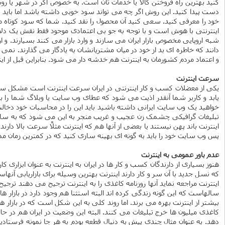
کنید بهترین راه فروختن کالا یا خدمات تان است. به خصوص اگر در شهر یا روست
دست پیدا کنید. این روش اگر چه می تواند سود خوبی داشته باشد اما باید طو
خود را معرفی کنید. سعی کنید آن محصول را نقد کنید. شما که سود کوتاه مد
اینترنتی با هوش است و با توجه به جو بی اعتمادی موجود فقط نقش یک دلال
شبه اروپایی مخصوص بازار ایران می سازند و وارد بازار می کنند بسیارند. و
دانند که خاطره ای بد از خود در میان مشتریانشان به یادگار می گذارند. نم
و اعتماد مردم کشورمان به اینترنت هم خدشه دار می شود. بنابراین قبل از ای
سرعت اینترنت
یکی از معضلات کسب و کار اینترنتی در ایران سرعت اینترنت است مشکل سر
یابد و کاربر شما آنقدر اذیت می شود که عطای وب سایت یا وبلاگ شما را 
خواهید یک وب سایت ایرانی داشته باشید باید این را در محاسبات خود دخال
تبلیغات گرافیکی چشمک زن عجیب و غریب منجر به این می شود که به سادگی 
اینترنت باند پهن نیستند یا بعضی از آنها هم که اینترنت مثلاً سرعت بال
پس وب سایت خود را باید به گونه ای بهینه سازی کنید که در کمترین زمان 
عدم باور عمومی به اینترنت
هنوز بسیاری از دارندگان کسب و کار ها در ایران به اینترنت به عنوان ابزاری 
که نسل جدید با آن سر و کار دارند اینترنت بهترین وسیله برای بازاریابی آنهاس
اینترنت مراجعه نماید آنها روزنامه کاغذی را به اینترنت ترجیح می دهند ترجی
سالهاست که این گونه زندگی کرده اند البته استثنا هم وجود دارد در بازار 
بیشتر از اینترنت بهره می برند. اما روند کلی به این شکل است که در بازا
کاغذی میلیون ها خرج تبلیغات می کنند. البته این وضعیت در ایران هم در 
دهد. به عنوان مثال چندی پیش به دنبال قطعه بودم به هر جا نمونه فرستادی