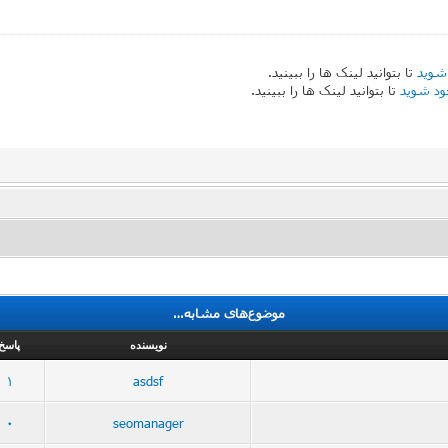
شوید
تا بتوانید لینک ها را ببینید.
ود شوید
تا بتوانید لینک ها را ببینید.
موضوع‌های مشابه…
نویسنده
پاسخ
1
asdsf
0
seomanager