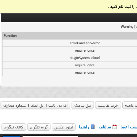
یا
ثبت نام کنید
.
Warning
[2
Function
errorHandler->error
require_once
pluginSystem->load
require_once
require_once
 دامنه
خرید هاست
پنل پیامک
آی پی ثابت | اپل آیدی | شماره مجازی
آپلود عکس
گروه تلگرام
کانال تلگرام
ست اعضا
سالنامه
راهنما