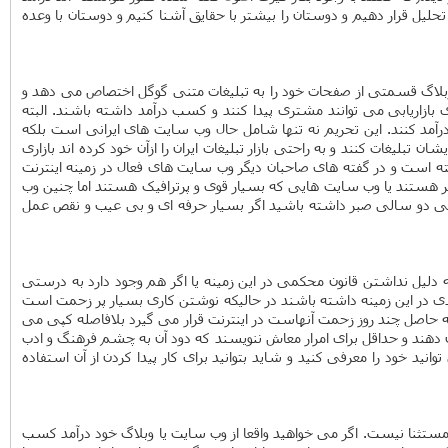
تحلیل قرار دهیم و دوستان را بیشتر با حقایق آشنا کنیم و دوستان با وعده
goog است. در این شیوه کسب در آمد صاحب وب سایت یا وبلاگ قسمتی از صفحات خود را به تبلیغات متنی گوگل اختصاص می دهد و
زاریابی می توانند مشتری پیدا کنند و کسب درآمد داشته باشند. البته
آمد کنند. این تحریم نه تنها شامل حال وب سایت های ایرانی است بلکه
تبلیغات کنند و به راحتی بازار تبلیغات ایران را ازآن خود کرده اند بازاری
ته است و در گفته های صاحبان دیگر وب سایت های فعال در زمینه اینترنت
تبر هستند یا وب سایت هایی که بسیار قوی و پرترافیک هستند اما چنین وب
یکی دو سالی صبر داشته باشید اگر بسیار حرفه ای و بی عیب و نقص عمل
 دلیل نداشتن قانون محکمی در این زمینه یا اگر هم وجود دارد به درستی
دی در این زمینه داشته باشند در حالیکه نوشتن کاری بسیار پر زحمت است
که حاصل چند روز زحمت آنهاست در اینترنت قرار می گیرد بلافاصله کپی می
 دهند و حداقل برای امرار معاش ننویسند که دود آن به چشم فرهنگ و ادب
ید خود را معرفی کنید و شاید بتوانید برای کار پیدا کردن از آن استفاده
 مستثنا نیست. اگر می خواهید واقعا از وب سایت یا وبلاگ خود درآمد کسب