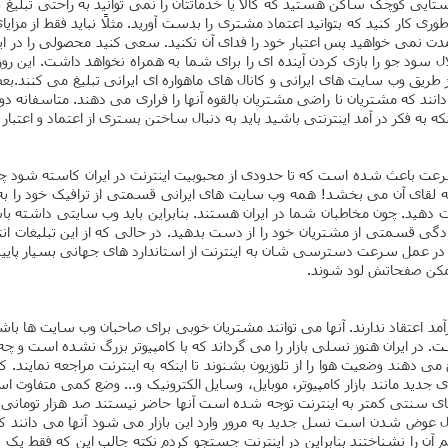
ایی کوچک ساکن هستید که کالا یا خدماتتان را نمی توانید به راحتی تبلیغ کنید
ری کار کنید که بتوانید اعتماد مشتری را بدست آورید. مثلاً نباید فقط از م
ت نمی خواهید پس اعتبار خود را فدای آن نکنید. سعی کنید محصولی را در اینت
 سود جو را بازی کردن آینده ای را برای شما به همراه نخواهد داشت. این ر
 از طریق وب سایت های ایرانی و کانال های ماهواره ای ایرانی تبلیغ می کنند.
ی دانند که مشتریان نا راضی مشتریان بالقوه آنها را فراری می دهند. متاسفان
نکه به فکر در آمد اینترنتی باشید باید به دنبال ساختن بستری از اعتماد و اع
عت باعث شده است که تا حدودی از محبوبیت اینترنت در ایران کاسته شود چ
به لقای آن می بخشد! همه وب سایت های ایرانی قسمتی از ترافیک خود را به
ت دهید. چون مخاطبان شما در ایران هستند. بنابراین باید وب سایتی داشته 
قسمتی از مشتریان خود را از دست بدهید. در حالی که از این تبلیغات انتظ
ا دارند در عمل سرعت دسترسی شان به اینترنت از استاندارد های جهانی بسیار
ممکن صفحاتش لود شوند.
کارآمد اعتقاد ندارند. آنها می توانند مشتریان خوبی برای صاحبان وب سایت ها ب
ت. در ایران هنوز نسلی بازار را می گرداند که با کامپیوتر بزرگ نشده است و چه 
ح می دهند وضعیت هوا را از تلوزیون بشنوند تا اینکه به اینترنت مراجعه نماین
های جدید مانند بازار کامپیوتر، موبایل، وسایل الکترونیک و... وضع کمی متفا
ر های سنتی کمتر به اینترنت توجه شده است آنها حاضر نیستند صد هزار تومانی
حال عوض شدن است نسل جدید به مرور وارد این بازار می شود آنها می دانند ک
م آن را نشناختند بنابراین در اینترنت جستجو کردم نکته جالب این که فقط یک