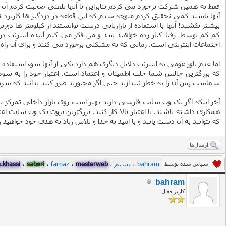
فقط به همین شرکت برخورد می کردم بنابراین با آنها تلفنی صحبت کردم آ
آنها باشند کمی تحقیق کردم متوجه شدم که این قطعه در دزدگیر ها کاربرد ف
بیشتر نکشید! آنها با استفاده از بازاریابی درست توانستند از کیلومتر ها دو
کم کم توسط رقبا کنار زده خواهند شد و من فکر می کنم آینده اینترنت در ا
اجتماعات اینترنتی است. زمانی که به مشکلی برخورد می کنند و برای آن راه 
اما عدم باور عومی به اینترنت دلایل دیگری هم دارد یکی از آنها سوء استفاده
که بزرگترین چالش شما جلب اطمینان و اعتماد است. اعتبار خود را به سود 
شماست پس آن را به خطر نیندازید حتی اگر مجبورید ضرر کنید بدانید که سرمای
آخر اینکه اگر یک وب سایت فارسی دارید بهتر است روی بازار داخلی تمرکز ب
همکاری داشته باشند. با اعتبار بالا کار کنید. بزرگترین ثروت یک وب سایت اع
که نتوانید به آن دست یابید و با امید به خدا و تلاش زیاد به هدف خود خواهید 
ارسال‌ها
bahram
،
نسیم
،
mesterweb
،
farnaz
،
saberi
،
.khassi
سپاس شده توسط
bahram
کاربر فعال