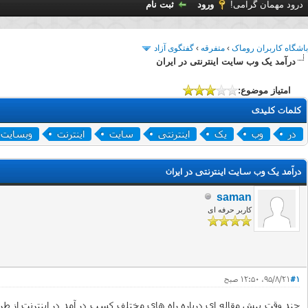
درود مهمان گرامی!
ورود
ثبت نام
باشگاه کاربران روماک
›
متفرقه
›
گفتگوی آزاد
درآمد یک وب سایت اینترنتی در ایران
امتیاز موضوع:
کلمات کلیدی
در
وب
یک
اینترنتی
سایت
اینترنت
وبسایت
درآمد یک وب سایت اینترنتی در ایران
saman
کاربر حرفه ای
#1
۹۵/۸/۲۱، ۱۲:۵۰ صبح
چند وقت پیش مقاله ای درباره راه های مختلف کسب در آمد در اینترنت از طری