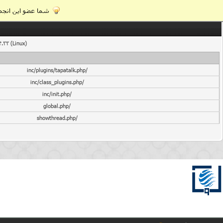
شما عضو این انجمن
4.33 (Linux)
/inc/plugins/tapatalk.php
/inc/class_plugins.php
/inc/init.php
/global.php
/showthread.php