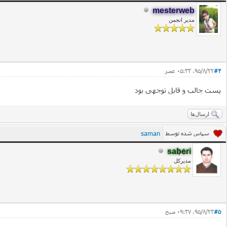
mesterweb
مدیر انجمن
#4
۹۵/۸/۲۲، ۰۵:۳۳ عصر
پست جالب و قابل توجهی بود
ارسال‌ها
saman
سپاس شده توسط
saberi
مدیرکل
#5
۹۵/۸/۲۳، ۰۹:۳۷ صبح