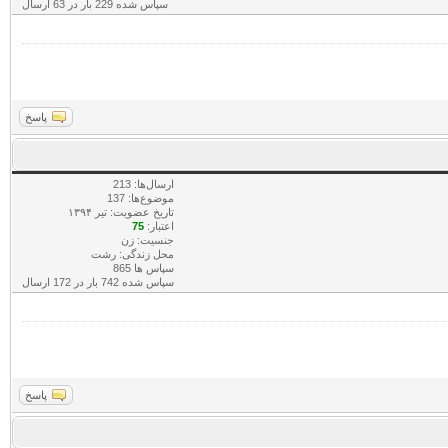
سپاس شده 229 بار در 63 ارسال
پاسخ
ارسال‌ها: 213
موضوع‌ها: 137
تاریخ عضویت: تير ۱۳۹۴
اعتبار:
75
جنسیت: زن
محل زندگی: رشت
سپاس ها 865
سپاس شده 742 بار در 172 ارسال
پاسخ