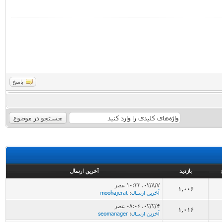
پاسخ
بازدید
آخرین ارسال
۰۲/۸/۷، ۱۰:۲۲ عصر
1,006
آخرین ارسال
:
moohajerat
۰۲/۲/۴، ۰۸:۰۶ عصر
1,016
آخرین ارسال
:
seomanager