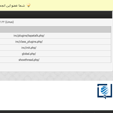
شما عضو این انجمن
4.33 (Linux)
/inc/plugins/tapatalk.php
/inc/class_plugins.php
/inc/init.php
/global.php
/showthread.php