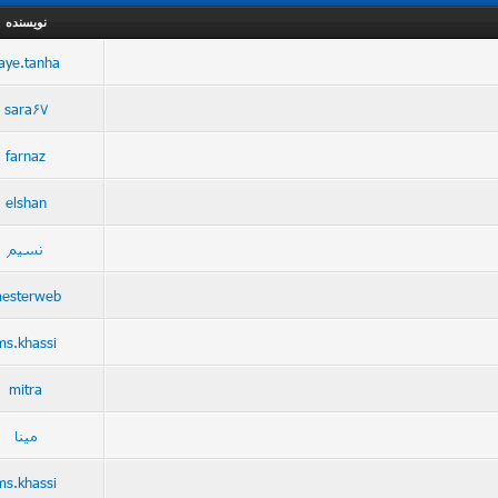
نویسنده
aye.tanha
sara67
farnaz
elshan
نسیم
esterweb
ms.khassi
mitra
مینا
ms.khassi