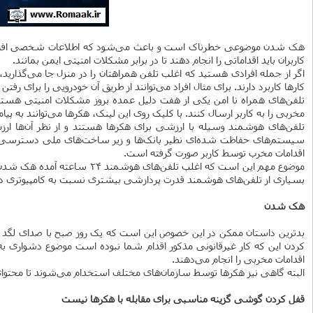
هک شدن موضوعی خطرناک است و باعث می‌شود که اطلاعات شخصی افراد در د
کاربران باید اقداماتی را انجام دهند تا در برابر مشکلات امنیتی ایمن بمانند.
کار‌ها کاربرد دارند. برای مثال افراد می‌توانند از طریق آن خودرویی را برای رفتن به جایی از طریق Uber سفارش دهند یا هزینه‌ی خریدش
تلفن‌های همراه نا امن یکی از هفت دلیل عمده بروز مشکلات امنیتی هستند و
مخربی را به کاربر ارسال کنند. با کلیک روی این لینک، هکر‌ها می‌توانند ب
تلفن‌های هوشمند وسیله با ارزشی برای هکر‌ها هستند و از نظر آن‌ها ارزش
سیستم‌های حفاظت شده‌ای نظیر بانک‌ها و زیر ساخت‌های ملی دسترسی یابند
اقدامات مخرب توسط کاربر صورت گرفته است.
موضوع مهم این است که اغلب 
بسیاری از تلفن‌های هوشمند قدرت پردازشی بیشتری نسبت به کامپیوتری دارند که فرود آپولو ۱۱ روی ماه را انجام داد. پس با این اوصاف هکر‌ها گزینه مناس
هک شدن
بدترین داستان ممکن در این خصوص این است که یک روز صبح با صدای لگد زدن 
اقدامات مخربی را انجام می‌دهند.
البته گاهی نیز هکر‌ها توسط سازمان‌های مختلف استخدام می‌شوند تا محتوا
قفل کردن گوشی گزینه مناسبی برای مقابله با هکر‌ها نیست