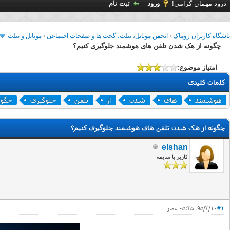
درود مهمان گرامی!
ورود
ثبت نام
باشگاه کاربران روماک
›
انجمن موبایل، تبلت، گجت ها و صفحات اجتماعی
›
موبایل و تبلت
چگونه از هک شدن تلفن های هوشمند جلوگیری کنیم؟
امتیاز موضوع:
کلمات کلیدی
هوشمند
های
شدن
از
تلفن
جلوگیری
چگون
چگونه از هک شدن تلفن های هوشمند جلوگیری کنیم؟
elshan
کاربر با سابقه
#1
۹۵/۳/۱۰، ۰۵:۲۵ عصر