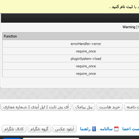
یا
ثبت نام کنید
.
Warning
[2
Function
errorHandler->error
require_once
pluginSystem->load
require_once
require_once
 دامنه
خرید هاست
پنل پیامک
آی پی ثابت | اپل آیدی | شماره مجازی
آپلود عکس
گروه تلگرام
کانال تلگرام
ست اعضا
سالنامه
راهنما