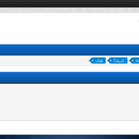
ه
کنیم؟
هک