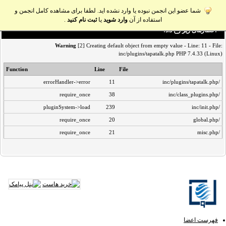
شما عضو این انجمن نبوده یا وارد نشده اید. لطفا برای مشاهده کامل انجمن و
استفاده از آن
وارد شوید
یا
ثبت نام کنید
.
اخطار‌های زیر رخ داد:
Warning
[2] Creating default object from empty value - Line: 11 - File:
inc/plugins/tapatalk.php PHP 7.4.33 (Linux)
Function
Line
File
errorHandler->error
11
/inc/plugins/tapatalk.php
require_once
38
/inc/class_plugins.php
pluginSystem->load
239
/inc/init.php
require_once
20
/global.php
require_once
21
/misc.php
فهرست اعضا