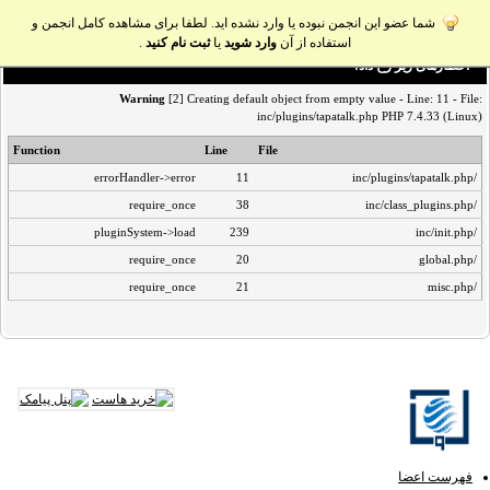
شما عضو این انجمن نبوده یا وارد نشده اید. لطفا برای مشاهده کامل انجمن و
استفاده از آن
وارد شوید
یا
ثبت نام کنید
.
اخطار‌های زیر رخ داد:
Warning
[2] Creating default object from empty value - Line: 11 - File:
inc/plugins/tapatalk.php PHP 7.4.33 (Linux)
Function
Line
File
errorHandler->error
11
/inc/plugins/tapatalk.php
require_once
38
/inc/class_plugins.php
pluginSystem->load
239
/inc/init.php
require_once
20
/global.php
require_once
21
/misc.php
فهرست اعضا