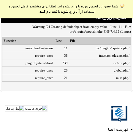
شما عضو این انجمن نبوده یا وارد نشده اید. لطفا برای مشاهده کامل انجمن و
استفاده از آن
وارد شوید
یا
ثبت نام کنید
.
اخطار‌های زیر رخ داد:
Warning
[2] Creating default object from empty value - Line: 11 - File:
inc/plugins/tapatalk.php PHP 7.4.33 (Linux)
Function
Line
File
errorHandler->error
11
/inc/plugins/tapatalk.php
require_once
38
/inc/class_plugins.php
pluginSystem->load
239
/inc/init.php
require_once
20
/global.php
require_once
21
/misc.php
فهرست اعضا