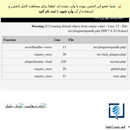
شما عضو این انجمن نبوده یا وارد نشده اید. لطفا برای مشاهده کامل انجمن و
استفاده از آن
وارد شوید
یا
ثبت نام کنید
.
اخطار‌های زیر رخ داد:
Warning
[2] Creating default object from empty value - Line: 11 - File:
inc/plugins/tapatalk.php PHP 7.4.33 (Linux)
Function
Line
File
errorHandler->error
11
/inc/plugins/tapatalk.php
require_once
38
/inc/class_plugins.php
pluginSystem->load
239
/inc/init.php
require_once
20
/global.php
require_once
21
/misc.php
فهرست اعضا