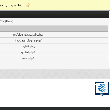
شما عضو این انجمن
4.33 (Linux)
/inc/plugins/tapatalk.php
/inc/class_plugins.php
/inc/init.php
/global.php
/misc.php