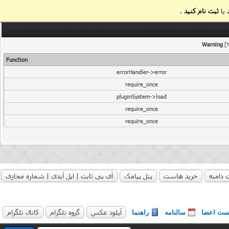
یا
ثبت نام کنید
.
Warning
[2
Function
errorHandler->error
require_once
pluginSystem->load
require_once
require_once
 دامنه
خرید هاست
پنل پیامک
آی پی ثابت | اپل آیدی | شماره مجازی
آپلود عکس
گروه تلگرام
کانال تلگرام
ست اعضا
سالنامه
راهنما