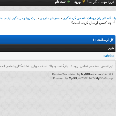
درود مهمان گرامی!
ورود
ثبت نام
باشگاه کاربران روماک
›
انجمن گردشگری
›
سفرهای خارجی
›
پارک زیبا و دل انگیز لیک دیس
چه کسی ارسال کرده است؟
کل ارسال‌ها: 1
کاربر
sahdad
تیم انجمن
صفحه‌ی تماس
روماک
بازگشت به بالا
نسخه موبایل
نشانه‌گذاری تمامی انجم
Persian Translation by
MyBBIran.com
- Ver: 6.2
.
Powered by
MyBB
, © 2002-1405
MyBB Group