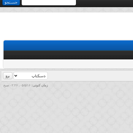
زمان کنونی:
۰۵/۵/۱۶، ۰۲:۲۶ صبح