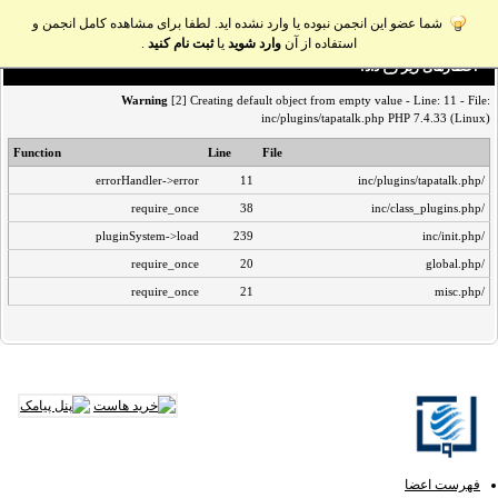
شما عضو این انجمن نبوده یا وارد نشده اید. لطفا برای مشاهده کامل انجمن و
استفاده از آن
وارد شوید
یا
ثبت نام کنید
.
اخطار‌های زیر رخ داد:
Warning
[2] Creating default object from empty value - Line: 11 - File:
inc/plugins/tapatalk.php PHP 7.4.33 (Linux)
Function
Line
File
errorHandler->error
11
/inc/plugins/tapatalk.php
require_once
38
/inc/class_plugins.php
pluginSystem->load
239
/inc/init.php
require_once
20
/global.php
require_once
21
/misc.php
فهرست اعضا