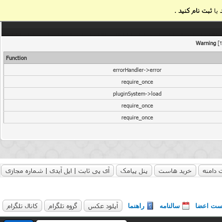
یا
ثبت نام کنید
.
Warning
[2
Function
errorHandler->error
require_once
pluginSystem->load
require_once
require_once
 دامنه
خرید هاست
پنل پیامک
آی پی ثابت | اپل آیدی | شماره مجازی
آپلود عکس
گروه تلگرام
کانال تلگرام
ست اعضا
سالنامه
راهنما