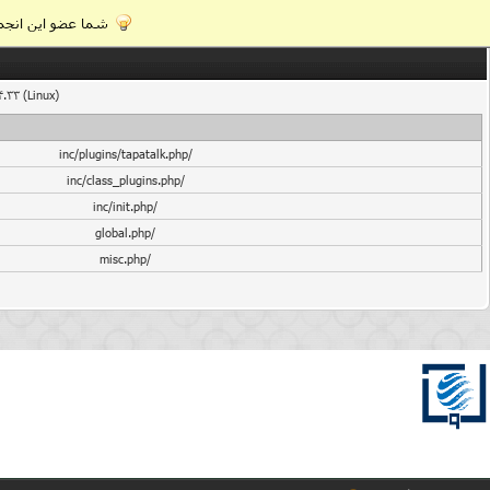
شما عضو این انجمن
4.33 (Linux)
/inc/plugins/tapatalk.php
/inc/class_plugins.php
/inc/init.php
/global.php
/misc.php