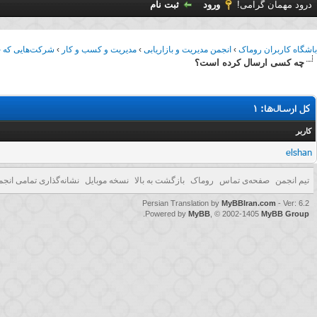
درود مهمان گرامی!
ورود
ثبت نام
باشگاه کاربران روماک
›
انجمن مدیریت و بازاریابی
›
مدیریت و کسب و کار
›
شرکت‌هایی که حق
چه کسی ارسال کرده است؟
کل ارسال‌ها: 1
کاربر
elshan
تیم انجمن
صفحه‌ی تماس
روماک
بازگشت به بالا
نسخه موبایل
نشانه‌گذاری تمامی انجم
Persian Translation by
MyBBIran.com
- Ver: 6.2
.
Powered by
MyBB
, © 2002-1405
MyBB Group