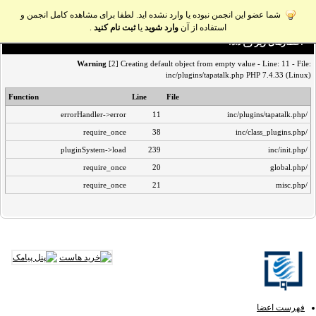
شما عضو این انجمن نبوده یا وارد نشده اید. لطفا برای مشاهده کامل انجمن و
استفاده از آن
وارد شوید
یا
ثبت نام کنید
.
اخطار‌های زیر رخ داد:
Warning
[2] Creating default object from empty value - Line: 11 - File:
inc/plugins/tapatalk.php PHP 7.4.33 (Linux)
Function
Line
File
errorHandler->error
11
/inc/plugins/tapatalk.php
require_once
38
/inc/class_plugins.php
pluginSystem->load
239
/inc/init.php
require_once
20
/global.php
require_once
21
/misc.php
فهرست اعضا