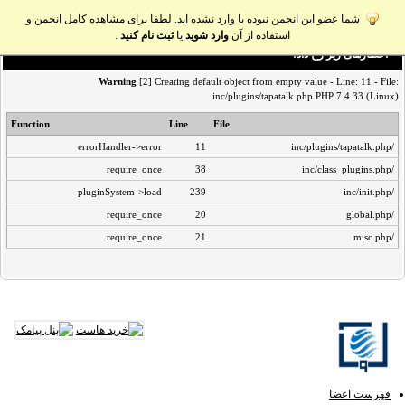
شما عضو این انجمن نبوده یا وارد نشده اید. لطفا برای مشاهده کامل انجمن و
استفاده از آن
وارد شوید
یا
ثبت نام کنید
.
اخطار‌های زیر رخ داد:
Warning
[2] Creating default object from empty value - Line: 11 - File:
inc/plugins/tapatalk.php PHP 7.4.33 (Linux)
Function
Line
File
errorHandler->error
11
/inc/plugins/tapatalk.php
require_once
38
/inc/class_plugins.php
pluginSystem->load
239
/inc/init.php
require_once
20
/global.php
require_once
21
/misc.php
فهرست اعضا