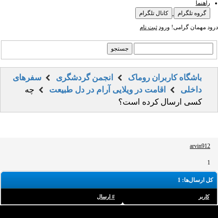
راهنما
گروه تلگرام
کانال تلگرام
درود مهمان گرامی!
ورود
ثبت نام
باشگاه کاربران روماک
انجمن گردشگری
سفرهای
داخلی
اقامت در ویلایی آرام در دل طبیعت
چه
کسی ارسال کرده است؟
arvin912
1
کل ارسال‌ها: 1
کاربر
# ارسال