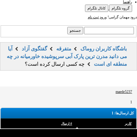
راهنما
گروه تلگرام
کانال تلگرام
درود مهمان گرامی!
ورود
ثبت نام
باشگاه کاربران روماک
متفرقه
گفتگوی آزاد
آیا
می دانید مدرن ترین پارک آبی سرپوشیده خاورمیانه در چه
منطقه ای است
چه کسی ارسال کرده است؟
maede5237
1
کل ارسال‌ها: 1
کاربر
# ارسال