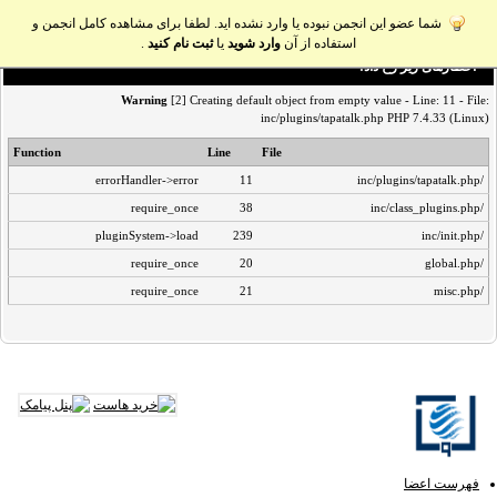
شما عضو این انجمن نبوده یا وارد نشده اید. لطفا برای مشاهده کامل انجمن و
استفاده از آن
وارد شوید
یا
ثبت نام کنید
.
اخطار‌های زیر رخ داد:
Warning
[2] Creating default object from empty value - Line: 11 - File:
inc/plugins/tapatalk.php PHP 7.4.33 (Linux)
Function
Line
File
errorHandler->error
11
/inc/plugins/tapatalk.php
require_once
38
/inc/class_plugins.php
pluginSystem->load
239
/inc/init.php
require_once
20
/global.php
require_once
21
/misc.php
فهرست اعضا