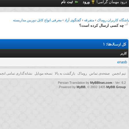
درود مهمان گرامی!
ورود
ثبت نام
باشگاه کاربران روماک
›
متفرقه
›
گفتگوی آزاد
›
معرفی انواع کابل دوربین مداربسته
چه کسی ارسال کرده است؟
کل ارسال‌ها: 1
کاربر
enasb
تیم انجمن
صفحه‌ی تماس
روماک
بازگشت به بالا
نسخه موبایل
نشانه‌گذاری تمامی انجم
Persian Translation by
MyBBIran.com
- Ver: 6.2
.
Powered by
MyBB
, © 2002-1405
MyBB Group