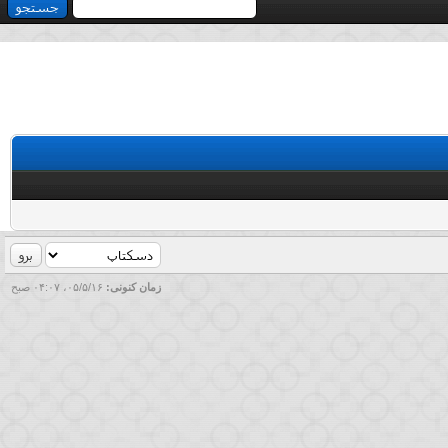
زمان کنونی:
۰۵/۵/۱۶، ۰۴:۰۷ صبح