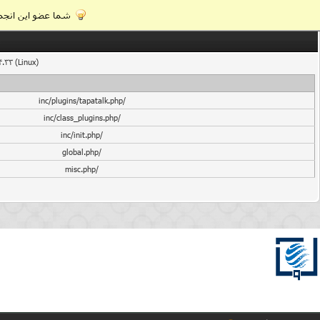
شما عضو این انجمن
4.33 (Linux)
/inc/plugins/tapatalk.php
/inc/class_plugins.php
/inc/init.php
/global.php
/misc.php