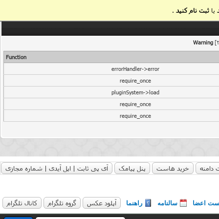
یا
ثبت نام کنید
.
Warning
[2
Function
errorHandler->error
require_once
pluginSystem->load
require_once
require_once
 دامنه
خرید هاست
پنل پیامک
آی پی ثابت | اپل آیدی | شماره مجازی
آپلود عکس
گروه تلگرام
کانال تلگرام
ست اعضا
سالنامه
راهنما