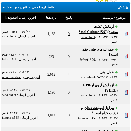
پزشکی
نشانه‌گذاری انجمن به عنوان خوانده شده
[
صعودی
]
موضوع
/
نویسنده
پاسخ
بازدید‌ها
آخرین ارسال
آزمایش کشت
مدفوع/Stool Culture (S/C)
۰۱/۶/۲۳، ۰۷:۲۲ عصر
1,163
0
آخرین ارسال
:
sabalabnet
sabalabnet
،
۰۱/۶/۲۳، ۰۷:۲۲
عصر
عمر لنزهای طبی چقدر
است؟
۰۱/۶/۲۳، ۰۹:۳۰ صبح
923
0
آخرین ارسال
:
fafopi1806
fafopi1806
،
۰۱/۶/۲۳، ۰۹:۳۰
صبح
عمل بینی
۰۱/۶/۲۲، ۰۹:۴۱ صبح
2,012
4
آخرین ارسال
:
miladmahdavi
۹۷/۳/۱۳، ۰۸:۲۱ عصر
،
salami
آزمایش آر پی آر/RPR
(VDRL)
۰۱/۶/۲۱، ۰۵:۴۰ عصر
1,193
0
آخرین ارسال
:
sabalabnet
sabalabnet
،
۰۱/۶/۲۱، ۰۵:۴۰
عصر
مراحل ایمپلنت دندان به
ترتیب کدام است؟
۰۱/۶/۲۱، ۱۲:۴۲ عصر
1,014
0
آخرین ارسال
:
fateme-z545
fateme-z545
،
۰۱/۶/۲۱، ۱۲:۴۲
عصر
هزینه جراحی بینی چقدر