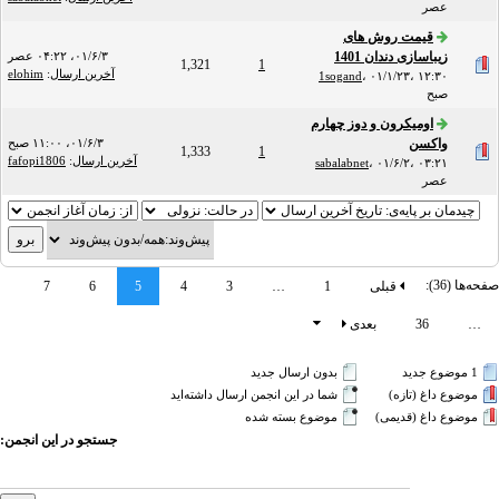
عصر
قیمت روش های
زیباسازی دندان 1401
۰۱/۶/۳، ۰۴:۲۲ عصر
1,321
1
آخرین ارسال
:
elohim
1sogand
،
۰۱/۱/۲۳، ۱۲:۳۰
صبح
اومیکرون و دوز چهارم
واکسن
۰۱/۶/۳، ۱۱:۰۰ صبح
1,333
1
آخرین ارسال
:
fafopi1806
sabalabnet
،
۰۱/۶/۲، ۰۳:۲۱
عصر
صفحه‌ها (36):
قبلی
1
…
3
4
5
6
7
…
36
بعدی
1 موضوع جدید‌
بدون ارسال جدید‌
موضوع داغ (تازه‌)
شما در این انجمن ارسال داشته‌اید
موضوع داغ (قدیمی)
موضوع بسته شده
جستجو در این انجمن: