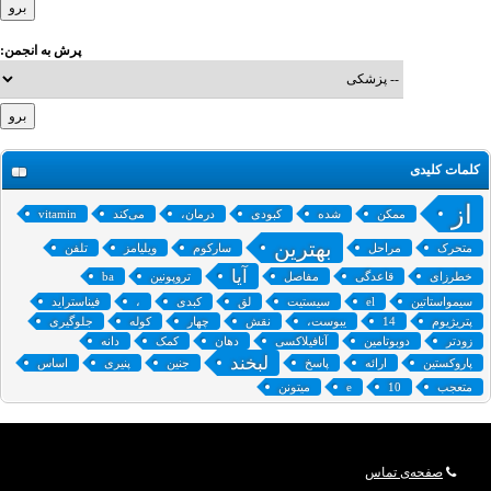
پرش به انجمن:
کلمات کلیدی
از
ممکن
شده
کبودی
درمان،
می‌کند
vitamin
بهترین
متحرک
مراحل
سارکوم
ویلیامز
تلفن
آیا
خطرزای
قاعدگی
مفاصل
تروپونین
ba
سیمواستاتین
el
‌سیستیت
لق
کبدی
،
فیناستراید
پتریژیوم
14
یبوست،
نقش
چهار
کوله
جلوگیری
زودتر
دوبوتامین
آنافیلاکسی
دهان
کمک
دانه
لبخند
پاروکستین
ارائه
پاسخ
جنین
پنیری
اساس
متعجب
10
e
میتونن
صفحه‌ی تماس