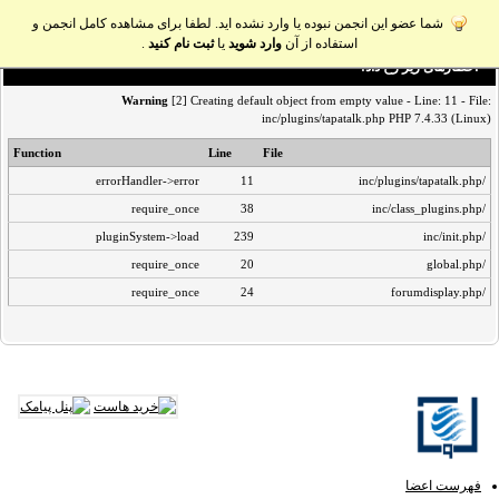
شما عضو این انجمن نبوده یا وارد نشده اید. لطفا برای مشاهده کامل انجمن و
استفاده از آن
وارد شوید
یا
ثبت نام کنید
.
اخطار‌های زیر رخ داد:
Warning
[2] Creating default object from empty value - Line: 11 - File:
inc/plugins/tapatalk.php PHP 7.4.33 (Linux)
Function
Line
File
errorHandler->error
11
/inc/plugins/tapatalk.php
require_once
38
/inc/class_plugins.php
pluginSystem->load
239
/inc/init.php
require_once
20
/global.php
require_once
24
/forumdisplay.php
فهرست اعضا