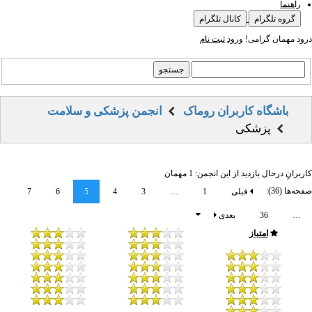
راهنما
گروه تلگرام
کانال تلگرام
درود مهمان گرامی!
ورود
ثبت نام
باشگاه کاربران روماک
انجمن پزشکی و سلامت
پزشکی
کاربرانِ درحال بازدید از این انجمن: 1 مهمان
صفحه‌ها (36):
قبلی
1
…
3
4
5
6
7
…
36
بعدی
امتیاز