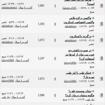
است؟
۰۱/۶/۲۱، ۱۲:۳۹ عصر
1,981
3
آخرین ارسال
:
miladmahdavi
fateme-z545
،
۰۰/۷/۲۶، ۱۰:۲۴
صبح
واکسن برکت پلاس
واکسن اختصاصی امیکرون
۰۱/۶/۱۹، ۰۵:۳۷ عصر
1,292
0
آخرین ارسال
:
sabalabnet
sabalabnet
،
۰۱/۶/۱۹، ۰۵:۳۷
عصر
درگیری با امیکرون
۰۱/۶/۱۴، ۰۴:۱۶ عصر
1,075
0
sabalabnet
،
۰۱/۶/۱۴، ۰۴:۱۶
آخرین ارسال
:
sabalabnet
عصر
در صورت داشتن دید
خوب می توان از لنزها نیز
۰۱/۶/۱۳، ۱۱:۳۹ صبح
1,247
0
استفاده کرد؟
آخرین ارسال
:
fafopi1806
fafopi1806
،
۰۱/۶/۱۳، ۱۱:۳۹
صبح
عینک طبی یا لنز طبی
نمره دار؟
۰۱/۶/۱۳، ۱۱:۳۶ صبح
1,073
0
آخرین ارسال
:
fafopi1806
fafopi1806
،
۰۱/۶/۱۳، ۱۱:۳۶
صبح
دندان پوسیده جلو را
۰۱/۶/۱۳، ۱۱:۲۱ صبح
1,096
0
چگونه میتوان درمان کرد؟
آخرین ارسال
:
نیاز غنی
نیاز غنی
،
۰۱/۶/۱۳، ۱۱:۲۱ صبح