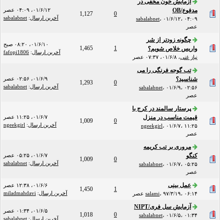
آزمایش خون مخفی در
مدفوع/OB
۰۱/۶/۱۲، ۰۴:۰۹ عصر
1,127
0
آخرین ارسال
:
sabalabnet
sabalabnet
،
۰۱/۶/۱۲، ۰۴:۰۹
عصر
چگونه زودتر از شر
۰۱/۶/۱۰، ۰۸:۲۰ صبح
1,465
1
واریس خلاص شویم؟
آخرین ارسال
:
fafopi1806
نیاز غنی
،
۰۱/۶/۸، ۰۷:۳۷ عصر
تب گوجه فرنگی را می
شناسید؟
۰۱/۶/۹، ۰۲:۵۶ عصر
1,293
0
آخرین ارسال
:
sabalabnet
sabalabnet
،
۰۱/۶/۹، ۰۲:۵۶
عصر
پرستار سالمند در کرج با
قیمت مناسب در منزل
۰۱/۶/۷، ۱۱:۲۵ عصر
1,009
0
آخرین ارسال
:
ngeekgirl
ngeekgirl
،
۰۱/۶/۷، ۱۱:۲۵
عصر
مروری بر تب کریمه
کنگو
۰۱/۶/۷، ۰۵:۲۵ عصر
1,009
0
آخرین ارسال
:
sabalabnet
sabalabnet
،
۰۱/۶/۷، ۰۵:۲۵
عصر
عمل بینی
۰۱/۶/۶، ۱۲:۳۸ عصر
1,450
1
آخرین ارسال
:
miladmahdavi
۹۷/۳/۱۹، ۰۶:۱۴ عصر
،
salami
آزمایش سل فری/NIPT
۰۱/۶/۵، ۰۱:۳۴ عصر
1,018
0
sabalabnet
،
۰۱/۶/۵، ۰۱:۳۴
آخرین ارسال
:
sabalabnet