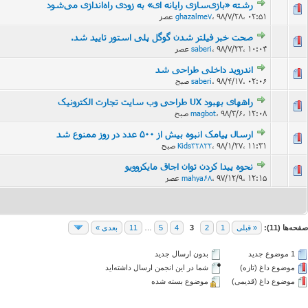
رشته «بازی‌سازی رایانه ای» به زودی راه‌اندازی می‌شود
۹۸/۷/۲۸، ۰۲:۵۱ عصر
،
ghazalme7
صحت خبر فیلتر شدن گوگل پلی استور تایید شد.
۹۸/۷/۲۳، ۱۰:۰۴ عصر
،
saberi
اندروید داخلی طراحی شد
۹۸/۴/۱۷، ۰۲:۰۶ صبح
،
saberi
راههای بهبود UX طراحی وب سایت تجارت الکترونیک
۹۸/۳/۶، ۱۲:۰۸ صبح
،
magbot
ارسال پیامک انبوه بیش از ۵۰۰ عدد در روز ممنوع شد
۹۸/۱/۲۷، ۱۱:۳۱ صبح
،
Kids32822
نحوه پیدا کردن توان اجاق مایکروویو
۹۷/۱۲/۹، ۱۲:۱۵ عصر
،
mahya68
صفحه‌ها (11):
« قبلی
1
2
3
4
5
…
11
بعدی »
1 موضوع جدید‌
بدون ارسال جدید‌
موضوع داغ (تازه‌)
شما در این انجمن ارسال داشته‌اید
موضوع داغ (قدیمی)
موضوع بسته شده