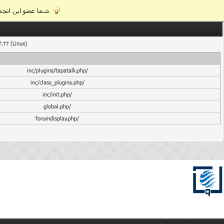
شما عضو این انجمن
4.33 (Linux)
/inc/plugins/tapatalk.php
/inc/class_plugins.php
/inc/init.php
/global.php
/forumdisplay.php