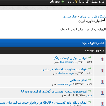
درود مهمان گرامی!
ورود
ثبت نام
باشگاه کاربران روماک
›
اخبار فناوری
اخبار فناوری ایران
کاربرانِ درحال بازدید از این انجمن: 1 مهمان
اخبار فناوری ایران
موضوع
/
نویسنده
عوامل موثر بر قیمت میلگرد
۰۰/۳/۱۱، ۰۱:۲۹ عصر
،
fooladfidar
هوشمند سازی ساختمان در مشهد
۰۰/۲/۱۹، ۱۰:۴۰ صبح
،
shabnam-mji
نمای سفالی
۹۹/۱۲/۱۴، ۰۱:۴۷ عصر
،
namadesign
غیرحضوری شدن رجیستری گوشی از ابتدای دی ۹۹
سحر
،
۹۹/۹/۲۵، ۰۹:۱۹ عصر
اتصال پایگاه داده کدپستی و GNAF در نرم‌افزار جدید شرکت ملی پست