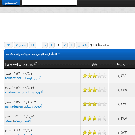
صفحه‌ها (11):
« قبلی
1
2
3
4
5
…
11
بعدی »
نشانه‌گذاری انجمن به عنوان خوانده شده
بازدید‌ها
امتیاز
آخرین ارسال
[
صعودی
]
۰۰/۳/۱۱، ۰۱:۲۹ عصر
1,391
آخرین ارسال
:
fooladfidar
۰۰/۲/۱۹، ۱۰:۴۰ صبح
1,178
آخرین ارسال
:
shabnam-mji
۹۹/۱۲/۱۴، ۰۱:۴۷ عصر
1,146
آخرین ارسال
:
namadesign
۹۹/۹/۲۵، ۰۹:۱۹ عصر
1,387
آخرین ارسال
:
سحر
۹۹/۹/۱۱، ۰۶:۴۲ صبح
1,573
آخرین ارسال
:
نسرین