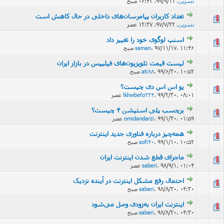
نسرین
،
۹۹/۹/۱۱، ۰۶:۴۲ صبح
تعداد کاربران پیامرسان‌های داخلی در حال کاهش است
نسرین
،
۹۷/۷/۲۲، ۱۲:۳۷ عصر
اسنپ لوگوی خود را تغییر داد
101 رأی
۹۷/۱۱/۱۷، ۱۱:۴۶ صبح
،
saman
لیست قیمت تلویزیون‌های فیلیپس در بازار ایران
۹۹/۶/۳۰، ۱۰:۵۲ صبح
،
ati88
یو اس اس دی چیست؟
۹۹/۲/۳۰، ۰۸:۰۱ عصر
،
lkhwbefo324
برچسب پلی استیشن ۴ چیست؟
۹۹/۱/۳۰، ۰۱:۵۹ عصر
،
omidandarzi
همه‌چیز درباره فناوری جدید اینترنت
۹۹/۱/۱۰، ۱۰:۵۲ صبح
،
sofi40
ماجرای قطع شدن اینترنت ایران
۹۸/۹/۱، ۰۱:۰۴ عصر
،
saberi
احتمال رفع مشکل اینترنت در آینده نزدیک
۹۸/۸/۳۰، ۰۴:۳۰ صبح
،
saberi
اینترنت ایران به‌زودی وصل می‌شود
۹۸/۸/۳۰، ۰۴:۳۰ صبح
،
saberi