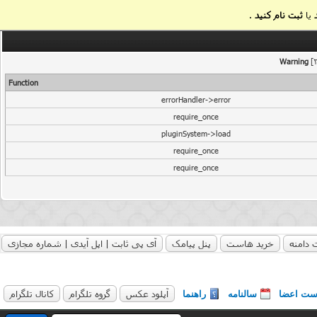
یا
ثبت نام کنید
.
Warning
[2
Function
errorHandler->error
require_once
pluginSystem->load
require_once
require_once
 دامنه
خرید هاست
پنل پیامک
آی پی ثابت | اپل آیدی | شماره مجازی
آپلود عکس
گروه تلگرام
کانال تلگرام
ست اعضا
سالنامه
راهنما