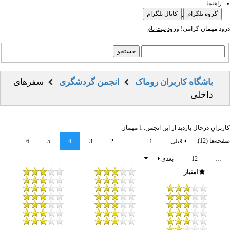
راهنما
گروه تلگرام
کانال تلگرام
درود مهمان گرامی!
ورود
ثبت نام
باشگاه کاربران روماک
انجمن گردشگری
سفرهای
داخلی
کاربرانِ درحال بازدید از این انجمن: 1 مهمان
صفحه‌ها (12):
قبلی
1
2
3
4
5
6
…
12
بعدی
امتیاز