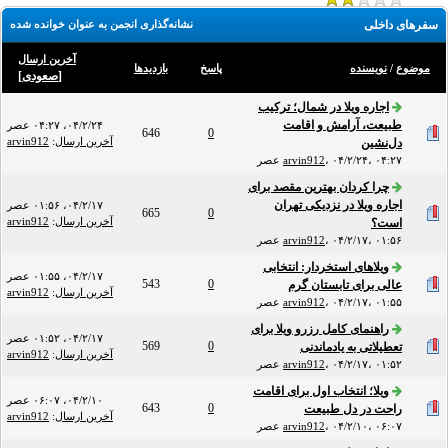
سفرهای داخلی
نشانه‌گذاری انجمن به عنوان خوانده شده
آخرین ارسال
موضوع
/
نویسنده
پاسخ
بازدید‌ها
[
صعودی
]
اجاره ویلا در شمال؛ ترکیب
طبیعت، آرامش و اقامت
۰۴/۲/۲۴، ۰۴:۲۷ عصر
646
0
آخرین ارسال
:
arvin912
دل‌نشین
۰۴/۲/۲۴، ۰۴:۲۷ عصر
،
arvin912
چرا کردان بهترین مقصد برای
اجاره ویلا در نزدیکی تهران
۰۴/۲/۱۷، ۰۱:۵۶ عصر
665
0
آخرین ارسال
:
arvin912
است؟
۰۴/۲/۱۷، ۰۱:۵۶ عصر
،
arvin912
ویلاهای استخردار: انتخابی
۰۴/۲/۱۷، ۰۱:۵۵ عصر
543
0
عالی برای تابستان گرم
آخرین ارسال
:
arvin912
۰۴/۲/۱۷، ۰۱:۵۵ عصر
،
arvin912
راهنمای کامل رزرو ویلا برای
۰۴/۲/۱۷، ۰۱:۵۲ عصر
569
0
تعطیلاتی به یادماندنی
آخرین ارسال
:
arvin912
۰۴/۲/۱۷، ۰۱:۵۲ عصر
،
arvin912
ویلا؛ انتخاب اول برای اقامت
۰۴/۲/۱۰، ۰۶:۰۷ عصر
643
0
راحت در دل طبیعت
آخرین ارسال
:
arvin912
۰۴/۲/۱۰، ۰۶:۰۷ عصر
،
arvin912