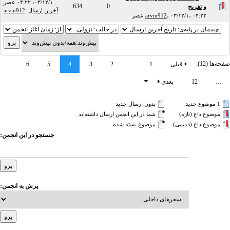
۰۳/۱۲/۱، ۰۴:۲۲ عصر
634
0
و تفریح
آخرین ارسال
:
arvin912
۰۳/۱۲/۱، ۰۴:۲۲ عصر
،
arvin912
صفحه‌ها (12):
قبلی
1
2
3
4
5
6
…
12
بعدی
1 موضوع جدید‌
بدون ارسال جدید‌
موضوع داغ (تازه‌)
شما در این انجمن ارسال داشته‌اید
موضوع داغ (قدیمی)
موضوع بسته شده
جستجو در این انجمن:
پرش به انجمن: