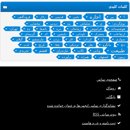
کلمات کلیدی
اجاره
؟
پیر
بامی
قدیمی
زلال
فرودگاهی
بوم‌گردی؛
ی
شلماش
مه
دیدنی
تماشایی
هوشمندانه
فراموش
زمانخان
دره‌
باصفا
ده
تهران؛
ارتفاعات
متحرک
ناودانی
دلنشین
کد
گزینه‌ای
سواری
متل
کردان؛
غار
بردن
مارمیشو
گیلان
دنج
مانگرو
نقل
نزدیکی
چغا،
نارنج
لذت
طبیعت
قشم
ونایی
تالاب
مازندران
تجربه‌ی
زیبون
اصفهان
همراه
برآورده
صفحه‌ی تماس
روماک
بایگانی
نشانه‌گذاری تمامی انجمن‌ها به عنوان خوانده شده
پیوند سایتی RSS
ثبت دامنه و خرید هاست