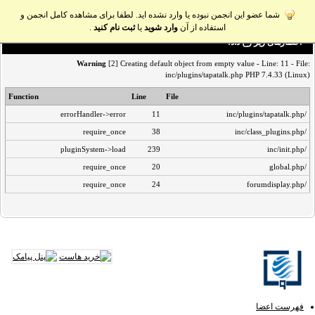
شما عضو این انجمن نبوده یا وارد نشده اید. لطفا برای مشاهده کامل انجمن و
استفاده از آن
وارد شوید
یا
ثبت نام کنید
.
اخطار‌های زیر رخ داد:
Warning
[2] Creating default object from empty value - Line: 11 - File:
inc/plugins/tapatalk.php PHP 7.4.33 (Linux)
Function
Line
File
errorHandler->error
11
/inc/plugins/tapatalk.php
require_once
38
/inc/class_plugins.php
pluginSystem->load
239
/inc/init.php
require_once
20
/global.php
require_once
24
/forumdisplay.php
فهرست اعضا