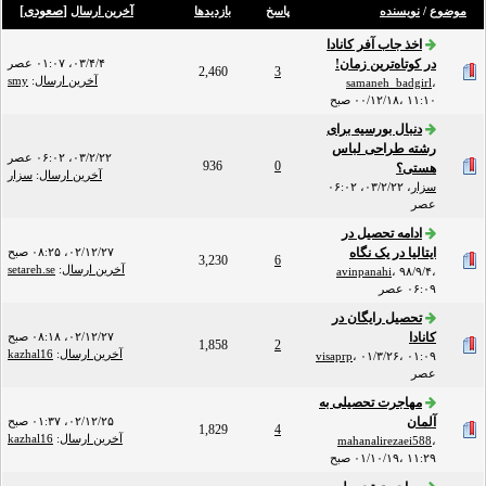
[
صعودی
]
موضوع
/
نویسنده
پاسخ
بازدید‌ها
آخرین ارسال
اخذ جاب آفر کانادا
در کوتاه‌ترین زمان!
۰۳/۴/۴، ۰۱:۰۷ عصر
2,460
3
آخرین ارسال
:
smy
samaneh_badgirl
،
۰۰/۱۲/۱۸، ۱۱:۱۰ صبح
دنبال بورسیه برای
رشته طراحی لباس
۰۳/۲/۲۲، ۰۶:۰۲ عصر
936
0
هستی؟
آخرین ارسال
:
سزار
سزار
،
۰۳/۲/۲۲، ۰۶:۰۲
عصر
ادامه تحصیل در
ایتالیا در یک نگاه
۰۲/۱۲/۲۷، ۰۸:۲۵ صبح
3,230
6
آخرین ارسال
:
setareh.se
avinpanahi
،
۹۸/۹/۴،
۰۶:۰۹ عصر
تحصیل رایگان در
کانادا
۰۲/۱۲/۲۷، ۰۸:۱۸ صبح
1,858
2
آخرین ارسال
:
kazhal16
visaprp
،
۰۱/۳/۲۶، ۰۱:۰۹
عصر
مهاجرت تحصیلی به
آلمان
۰۲/۱۲/۲۵، ۰۱:۳۷ صبح
1,829
4
آخرین ارسال
:
kazhal16
mahanalirezaei588
،
۰۱/۱۰/۱۹، ۱۱:۲۹ صبح