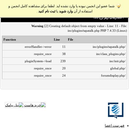
شما عضو این انجمن نبوده یا وارد نشده اید. لطفا برای مشاهده کامل انجمن و
استفاده از آن
وارد شوید
یا
ثبت نام کنید
.
اخطار‌های زیر رخ داد:
Warning
[2] Creating default object from empty value - Line: 11 - File:
inc/plugins/tapatalk.php PHP 7.4.33 (Linux)
Function
Line
File
errorHandler->error
11
/inc/plugins/tapatalk.php
require_once
38
/inc/class_plugins.php
pluginSystem->load
239
/inc/init.php
require_once
20
/global.php
require_once
24
/forumdisplay.php
فهرست اعضا