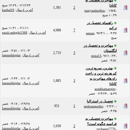
مهاجرت تحصیلی به
کانادا
۰۲/۱۲/۲۴، ۱۲:۲۹ صبح
1,381
2
آخرین ارسال
:
kazhal16
maryamhajilou
،
۰۱/۵/۵،
۱۰:۳۹ صبح
راهنمای تحصیل در
ترکیه
۰۲/۱۱/۱، ۱۱:۳۱ صبح
4,988
7
آخرین ارسال
:
naziii.sadeghi1368
saman
،
۹۷/۴/۱۰، ۰۳:۳۷
صبح
مهاجرت و تحصیل در
انگلستان
۰۲/۱۰/۳، ۰۴:۵۱ عصر
2,733
3
آخرین ارسال
:
fatemehbiglar
mina13
،
۹۶/۱۰/۲۳،
۰۳:۵۱ عصر
بهترین، سریع ترین،
کم هزینه ترین و راحت
راه های مهاجرت به
۰۲/۱۰/۲، ۰۲:۴۳ عصر
1,885
3
آخرین ارسال
:
fatemehbiglar
کانادا
arashkamangirr
،
۰۲/۴/۲۴، ۰۵:۴۹ عصر
تحصیل در استرالیا
۰۲/۹/۲۸، ۰۴:۱۷ عصر
951
1
mehranmodiri
،
۰۲/۴/۲۰،
آخرین ارسال
:
fatemehbiglar
۰۴:۳۵ عصر
مهاجرت تحصیلی به
فرانسه چگونه است؟
۰۲/۹/۲۸، ۰۴:۱۴ عصر
1,630
2
آخرین ارسال
:
fatemehbiglar
reyhanes7770
،