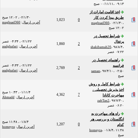
۰۰/۱۱/۱۱، ۰۹:۱۳ صبح
اخذ اقامت امارات از
طریق پیدا کردن کار
۰۲/۱/۳۰، ۱۲:۰۲ صبح
1,023
0
آخرین ارسال
:
maghsad360
maghsad360
،
۰۲/۱/۳۰،
۱۲:۰۲ صبح
شرایط تحصیل در
پرتغال
۰۲/۱/۲۲، ۰۴:۳۴ عصر
1,860
2
آخرین ارسال
:
asalghafari
shakibamah20
،
۹۸/۸/۴،
۰۷:۲۲ عصر
راهنمای تحصیل در
فرانسه
۰۲/۱/۲۲، ۰۴:۳۳ عصر
2,769
2
آخرین ارسال
:
asalghafari
saman
،
۹۷/۴/۱۰، ۰۲:۵۰
صبح
شرایط کامل و روش
اخذ پذیرش تحصیلی ،
۰۱/۱۱/۴، ۱۰:۴۳ صبح
4,362
7
مهاجرت کانادا
آخرین ارسال
:
Ahmadd
zabTan2
،
۹۷/۷/۳۰،
۰۶:۲۰ عصر
راه های مهاجرت به
انگلستان و بررسی هر
۰۱/۸/۴، ۱۱:۴۸ صبح
1,207
0
کدام
آخرین ارسال
:
homeyra
homeyra
،
۰۱/۸/۴، ۱۱:۴۸
صبح