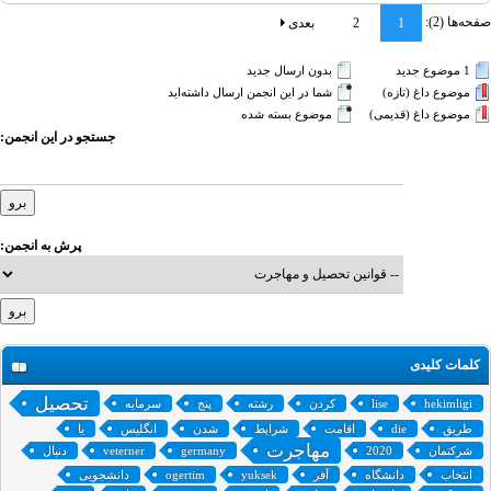
صفحه‌ها (2):
1
2
بعدی
1 موضوع جدید‌
بدون ارسال جدید‌
موضوع داغ (تازه‌)
شما در این انجمن ارسال داشته‌اید
موضوع داغ (قدیمی)
موضوع بسته شده
جستجو در این انجمن:
پرش به انجمن:
کلمات کلیدی
تحصیل
hekimligi
lise
کردن
رشته
پنج
سرمایه
طریق
die
اقامت
شرایط
شدن
انگلیس
یا
مهاجرت
شرکتمان
2020
germany
veterner
دنبال
انتخاب
دانشگاه
آفر
yuksek
ogertim
دانشجویی