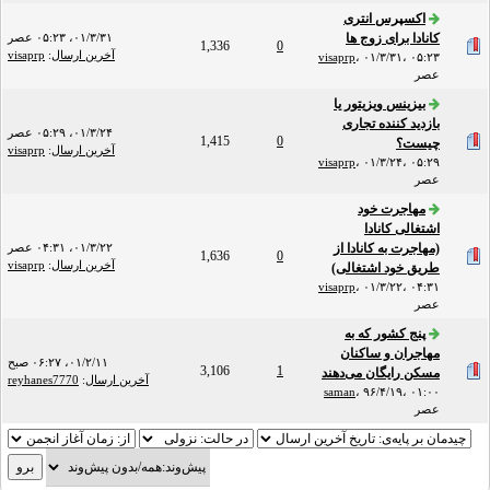
اکسپرس انتری
کانادا برای زوج ها
۰۱/۳/۳۱، ۰۵:۲۳ عصر
1,336
0
آخرین ارسال
:
visaprp
visaprp
،
۰۱/۳/۳۱، ۰۵:۲۳
عصر
بیزینس ویزیتور یا
بازدید کننده تجاری
۰۱/۳/۲۴، ۰۵:۲۹ عصر
1,415
0
چیست؟
آخرین ارسال
:
visaprp
visaprp
،
۰۱/۳/۲۴، ۰۵:۲۹
عصر
مهاجرت خود
اشتغالی کانادا
(مهاجرت به کانادا از
۰۱/۳/۲۲، ۰۴:۳۱ عصر
1,636
0
آخرین ارسال
:
visaprp
طریق خود اشتغالی)
visaprp
،
۰۱/۳/۲۲، ۰۴:۳۱
عصر
پنج کشور که به
مهاجران و ساکنان
۰۱/۲/۱۱، ۰۶:۲۷ صبح
3,106
1
مسکن رایگان می‌دهند
آخرین ارسال
:
reyhanes7770
saman
،
۹۶/۴/۱۹، ۰۱:۰۰
عصر