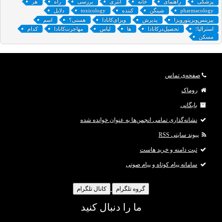
پزشکی
راهنمای
خانه
انتری
بررسی
راه
هر
pharmacology
شینگن
کننده
toxicology
دلایل
بیزینس‌ویزیتورویزا
پذیرش
ویزای‌کانادا
هستی؟
اسم
استرالیا؛
تحصیل‌درکانادا
ها
لباس
مهاجرت‌کانادا
کدام
مسکن
صفحه‌ی تماس
روماک
بایگانی
نشانه‌گذاری تمامی انجمن‌ها به عنوان خوانده شده
پیوند سایتی RSS
ثبت دامنه و خرید هاست
سامانه پیام کوتاه و پیام صوتی
گروه تلگرام
کانال تلگرام
ما را دنبال کنید