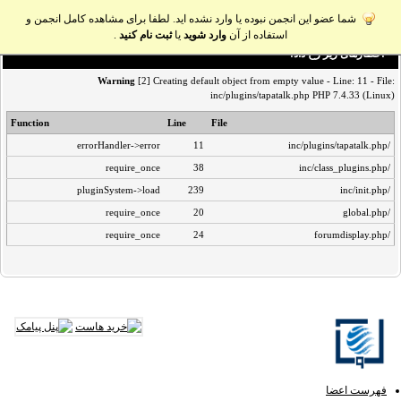
شما عضو این انجمن نبوده یا وارد نشده اید. لطفا برای مشاهده کامل انجمن و
استفاده از آن
وارد شوید
یا
ثبت نام کنید
.
اخطار‌های زیر رخ داد:
Warning
[2] Creating default object from empty value - Line: 11 - File:
inc/plugins/tapatalk.php PHP 7.4.33 (Linux)
Function
Line
File
errorHandler->error
11
/inc/plugins/tapatalk.php
require_once
38
/inc/class_plugins.php
pluginSystem->load
239
/inc/init.php
require_once
20
/global.php
require_once
24
/forumdisplay.php
فهرست اعضا