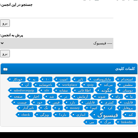
جستجو در این انجمن:
پرش به انجمن:
کلمات کلیدی
استخدام
مایکروسافت
تاثیر
امنیت
۱۰
به
خودکار
مطمئن
می‌کند
quip
workplace
ناخوشایند
آن
چگونه
دوستان
اطلاعاتی
مشابه
nfe
salesforcequip
ما
راه
شوند
آزمایش
در
شد
اخبار
صفحه
قابلیت
کمتری
قابلیتی
دارد
فیس
خود
چیست
پروفایل
کرد
کنیم؟
money
و
تگ
تاثیرگذار
فیسبوک
کند
اندازی
دارد؟
ویژگی
check
linkedin
مرگ
می