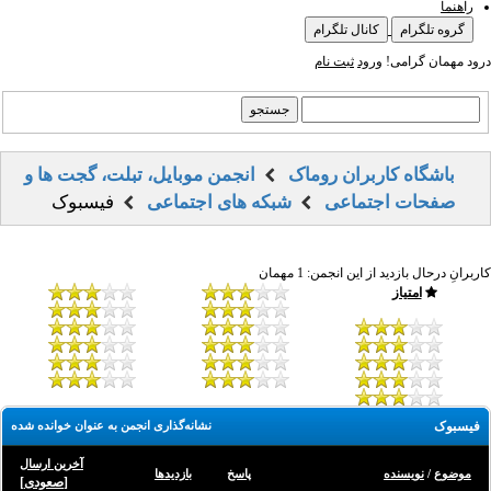
راهنما
گروه تلگرام
کانال تلگرام
درود مهمان گرامی!
ورود
ثبت نام
باشگاه کاربران روماک
انجمن موبایل، تبلت، گجت ها و
صفحات اجتماعی
شبکه های اجتماعی
فیسبوک
کاربرانِ درحال بازدید از این انجمن: 1 مهمان
امتیاز
فیسبوک
نشانه‌گذاری انجمن به عنوان خوانده شده
آخرین ارسال
موضوع
/
نویسنده
پاسخ
بازدید‌ها
[
صعودی
]