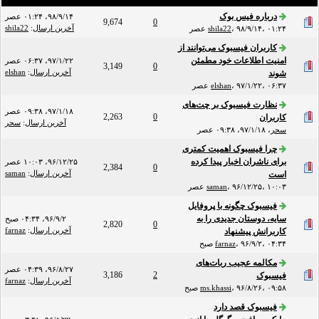
درباره فیس بوک
۹۸/۹/۱۴، ۰۱:۲۴ عصر
9,674
0
آخرین ارسال
:
shila22
۹۸/۹/۱۴، ۰۱:۲۴ عصر
،
shila22
کاربران فیسبوک می‌توانند از
امنیت اطلاعات خود مطمئن
۹۷/۱/۲۲، ۰۶:۳۷ عصر
3,149
0
آخرین ارسال
:
elshan
شوند
۹۷/۱/۲۲، ۰۶:۳۷ عصر
،
elshan
نظارت فیسبوک بر چت‌های
۹۷/۱/۱۸، ۰۹:۳۸ عصر
2,263
0
کاربران
آخرین ارسال
:
سحر
سحر
،
۹۷/۱/۱۸، ۰۹:۳۸ عصر
چرا فیسبوک اهمیت کمتری
برای ناشران اخبار پیدا کرده
۹۶/۱۲/۲۵، ۱۰:۰۳ عصر
2,384
0
آخرین ارسال
:
saman
است
۹۶/۱۲/۲۵، ۱۰:۰۳ عصر
،
saman
فیسبوک چگونه با پروفایل
سایه، دوستان جدیدی را به
۹۶/۹/۲، ۰۴:۳۴ صبح
2,820
0
آخرین ارسال
:
farnaz
کاربرانش پیشنهاد
۹۶/۹/۲، ۰۴:۳۴ صبح
،
farnaz
مکالمه عجیب ربات‌های
۹۶/۸/۲۷، ۰۴:۳۹ عصر
3,186
2
فیسبوک
آخرین ارسال
:
farnaz
۹۶/۸/۲۶، ۰۹:۵۸ صبح
،
ms.khassi
فیسبوک قصد دارد