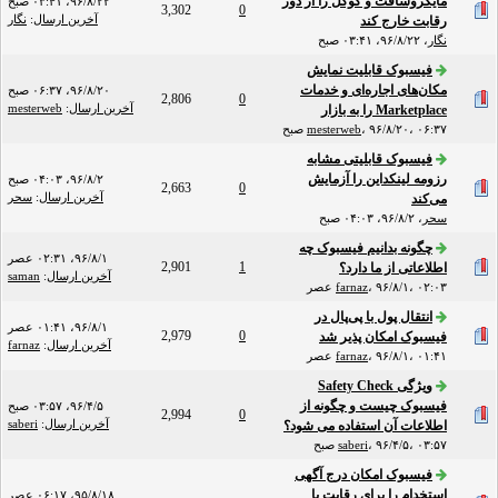
مایکروسافت و گوگل را از دور
۹۶/۸/۲۲، ۰۳:۴۱ صبح
3,302
0
آخرین ارسال
:
نگار
رقابت خارج کند
نگار
،
۹۶/۸/۲۲، ۰۳:۴۱ صبح
فیسبوک قابلیت نمایش
مکان‌های اجاره‌ای و خدمات
۹۶/۸/۲۰، ۰۶:۳۷ صبح
2,806
0
آخرین ارسال
:
mesterweb
Marketplace را به بازار
۹۶/۸/۲۰، ۰۶:۳۷ صبح
،
mesterweb
فیسبوک قابلیتی مشابه
رزومه لینکداین را آزمایش
۹۶/۸/۲، ۰۴:۰۳ صبح
2,663
0
آخرین ارسال
:
سحر
می‌کند
سحر
،
۹۶/۸/۲، ۰۴:۰۳ صبح
چگونه بدانیم فیسبوک چه
۹۶/۸/۱، ۰۲:۳۱ عصر
2,901
1
اطلاعاتی از ما دارد؟
آخرین ارسال
:
saman
۹۶/۸/۱، ۰۲:۰۳ عصر
،
farnaz
انتقال پول با پی‌پال در
۹۶/۸/۱، ۰۱:۴۱ عصر
2,979
0
فیسبوک امکان پذیر شد
آخرین ارسال
:
farnaz
۹۶/۸/۱، ۰۱:۴۱ عصر
،
farnaz
ویژگی Safety Check
فیسبوک چیست و چگونه از
۹۶/۴/۵، ۰۳:۵۷ صبح
2,994
0
آخرین ارسال
:
saberi
اطلاعات آن استفاده می شود؟
۹۶/۴/۵، ۰۳:۵۷ صبح
،
saberi
فیسبوک امکان درج آگهی
استخدام را برای رقابت با
۹۵/۸/۱۸، ۰۶:۱۷ عصر