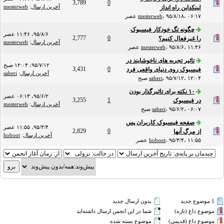
3,789
0
آخرین ارسال
:
mesterweb
لینکداین راه انداز
۹۵/۸/۱۸، ۰۶:۱۷ عصر
،
mesterweb
چگونه تگ خودکار فیسبوک
۹۵/۸/۶، ۱۱:۴۶ عصر
2,777
0
را غیرفعال کنیم؟
آخرین ارسال
:
mesterweb
۹۵/۸/۶، ۱۱:۴۶ عصر
،
mesterweb
تاثیر تجربه های ناخوشایند در
۹۵/۷/۱۲، ۱۲:۰۴ صبح
3,431
0
فیسبوک روی دنیای واقعی فرد
آخرین ارسال
:
saberi
۹۵/۷/۱۲، ۱۲:۰۴ صبح
،
saberi
۱۰ نکته برای تاثیرگذار بودن
۹۵/۶/۲، ۰۶:۱۳ عصر
3,255
1
در فیسبوک
آخرین ارسال
:
mesterweb
۹۵/۶/۲، ۰۶:۰۷ صبح
،
saberi
صفحه فیسبوک کاربران پس
۹۵/۳/۴، ۱۱:۵۵ عصر
2,829
0
از مرگ آنها
آخرین ارسال
:
hoboot
۹۵/۳/۴، ۱۱:۵۵ عصر
،
hoboot
1 موضوع جدید‌
بدون ارسال جدید‌
موضوع داغ (تازه‌)
شما در این انجمن ارسال داشته‌اید
موضوع داغ (قدیمی)
موضوع بسته شده