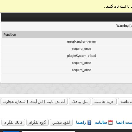
یا
ثبت نام کنید
.
Warning
[2
Function
errorHandler->error
require_once
pluginSystem->load
require_once
require_once
 دامنه
خرید هاست
پنل پیامک
آی پی ثابت | اپل آیدی | شماره مجازی
آپلود عکس
گروه تلگرام
کانال تلگرام
ست اعضا
سالنامه
راهنما