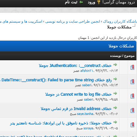
درود مهمان گرامی!
ورود
ثبت نام
باشگاه کاربران روماک
›
انجمن طراحی سایت و برنامه نویسی
›
اسکریپت ها و سیستم های مد
مشکلات جوملا
کاربرانِ درحال بازدید از این انجمن: 1 مهمان
مشکلات جوملا
موضوع
/
نویسنده
خطای JAuthentication: :__construct جوملا
۹۴/۶/۲۲، ۰۶:۱۴ عصر
،
afshin21
رفع خطای DateTime::__construct(): Failed to parse time string در جوملا
۹۶/۱۰/۲۸، ۰۸:۱۴ عصر
،
saberi
خطای Cannot write to log file در جوملا
۹۶/۹/۲۵، ۰۹:۵۸ عصر
،
saberi
خطای Invalid address در فرم تماس جوملا
۹۶/۳/۲۰، ۰۳:۰۶ صبح
،
saye.tanha
خطای جوملا: ذخیره ناموفق با این ایرادها: شناسه نامعتبر پدر
۹۶/۳/۱۹، ۰۴:۰۵ صبح
،
soraya