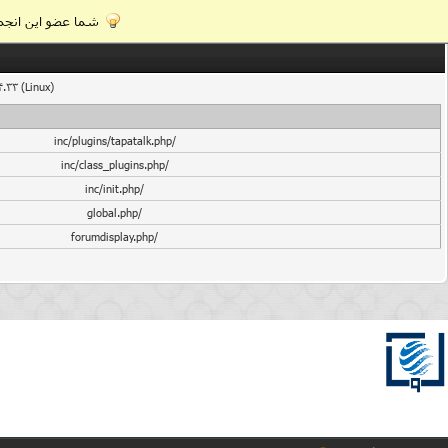
شما عضو این انجمن
4.33 (Linux)
/inc/plugins/tapatalk.php
/inc/class_plugins.php
/inc/init.php
/global.php
/forumdisplay.php