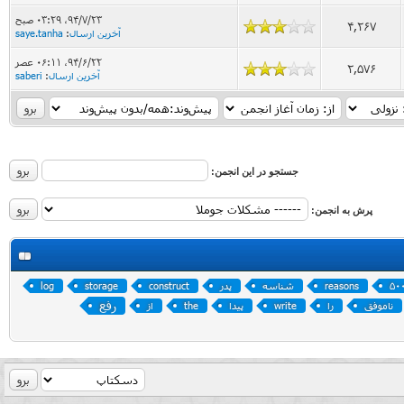
۹۴/۷/۲۳، ۰۳:۲۹ صبح
4,267
آخرین ارسال
:
saye.tanha
۹۴/۶/۲۲، ۰۶:۱۱ عصر
2,576
آخرین ارسال
:
saberi
جستجو در این انجمن:
پرش به انجمن:
50
reasons
شناسه
پدر
construct
storage
log
رفع
ناموفق
را
write
پیدا
the
از