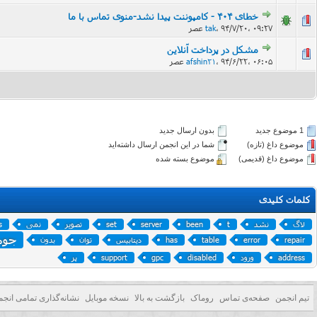
خطای 404 - کامپوننت پیدا نشد-منوی تماس با ما
۹۴/۷/۲۰، ۰۹:۲۷ عصر
،
tak
مشکل در پرداخت آنلاین
۹۴/۶/۲۲، ۰۶:۰۵ عصر
،
afshin21
1 موضوع جدید‌
بدون ارسال جدید‌
موضوع داغ (تازه‌)
شما در این انجمن ارسال داشته‌اید
موضوع داغ (قدیمی)
موضوع بسته شده
کلمات کلیدی
لاگ
نشد
t
been
server
set
تصوير
نمی
s
جوم
repair
error
table
has
دیتابیس
توان
بدون
address
ورود
disabled
gpc
support
پر
تیم انجمن
صفحه‌ی تماس
روماک
بازگشت به بالا
نسخه موبایل
نشانه‌گذاری تمامی انجم