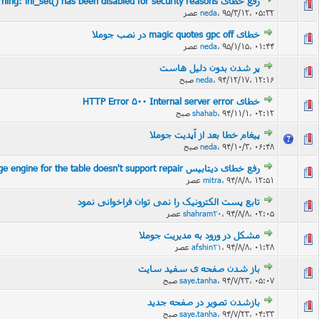
رفع خطای Warning: ini_set() has been disabled for security reasons
۹۵/۳/۱۲، ۰۵:۳۲ عصر
،
neda
خطای magic quotes gpc off در نصب جوملا
۹۵/۱/۱۵، ۰۱:۴۴ عصر
،
neda
پر شدن بدون دلیل هاست
۹۴/۱۲/۱۷، ۱۲:۱۶ صبح
،
neda
خطای HTTP Error 500 Internal server error
۹۴/۱۱/۱، ۰۲:۱۲ صبح
،
shahab
پیغام خطا بعد از آپدیت جوملا
۹۴/۱۰/۳، ۰۶:۴۸ صبح
،
neda
رفع خطای دیتابیس The storage engine for the table doesn't support repair
۹۴/۸/۸، ۱۲:۵۱ عصر
،
mitra
تابع پست الکترونیک را نمی توان فراخوانی نمود
۹۴/۸/۸، ۰۲:۰۵ عصر
،
shahram20
مشکل در ورود به مدیریت جوملا
۹۴/۸/۸، ۰۱:۲۸ عصر
،
afshin21
باز شدن صفحه ی سفید سایت
۹۴/۷/۲۳، ۰۵:۰۷ صبح
،
saye.tanha
بازشدن تصوير در صفحه جديد
۹۴/۷/۲۳، ۰۴:۳۳ صبح
،
saye.tanha