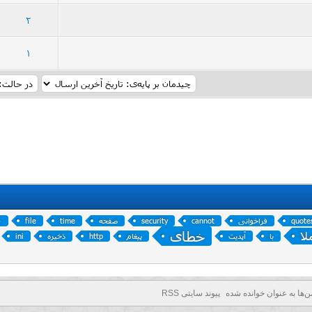
97 رأی - میانگین امتیازات: 2.94 از 5
5
4
3
2
1
2
81 رأی - میانگین امتیازات: 2.86 از 5
5
4
3
2
1
1
quote
فراخوانی
cannot
security
صفحه
time
file
0
خطای
لا
با
آپدیت
پیغام
http
ذخیره
ini
ن‌ها به عنوان خوانده شده
پیوند سایتی RSS