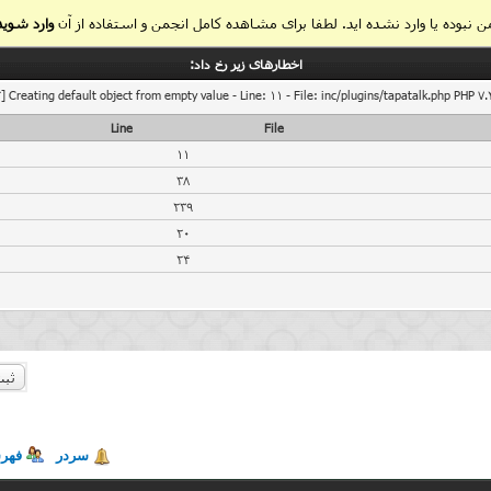
 نبوده یا وارد نشده اید. لطفا برای مشاهده کامل انجمن و استفاده از آن
وارد شوید
اخطار‌های زیر رخ داد:
] Creating default object from empty value - Line: 11 - File: inc/plugins/tapatalk.php PHP 7.
Line
File
11
38
239
20
24
ثبت
سردر
فهر