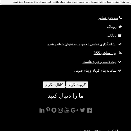
part in close to the diamond, with shortstop and moment foundation becoming his m
صفحه‌ی تماس
روماک
بایگانی
نشانه‌گذاری تمامی انجمن‌ها به عنوان خوانده شده
پیوند سایتی RSS
ثبت دامنه و خرید هاست
سامانه پیام کوتاه و پیام صوتی
گروه تلگرام
کانال تلگرام
ما را دنبال کنید