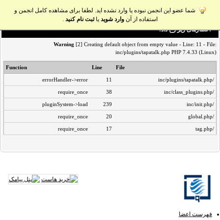
شما عضو این انجمن نبوده یا وارد نشده اید. لطفا برای مشاهده کامل انجمن و
.
ثبت نام کنید
یا
وارد شوید
استفاده از آن
اخطار‌های زیر رخ داد:
Warning
[2] Creating default object from empty value - Line: 11 - File:
inc/plugins/tapatalk.php PHP 7.4.33 (Linux)
Function
Line
File
errorHandler->error
11
/inc/plugins/tapatalk.php
require_once
38
/inc/class_plugins.php
pluginSystem->load
239
/inc/init.php
require_once
20
/global.php
require_once
17
/tag.php
فهرست اعضا